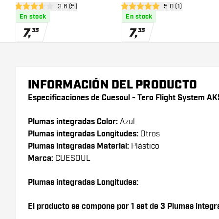
abrir panel de reseñas
3.6 (5)
abrir panel de res
5.0 (1)
Black
White
3.6 estrellas de puntuación
5 estrellas de puntuación
En stock
En stock
7
,
7
,
35
35
INFORMACIÓN DEL PRODUCTO
Especificaciones de Cuesoul - Tero Flight System AK
Plumas integradas Color:
Azul
Plumas integradas Longitudes:
Otros
Plumas integradas Material:
Plástico
Marca:
CUESOUL
Plumas integradas Longitudes:
El producto se compone por 1 set de 3 Plumas integr