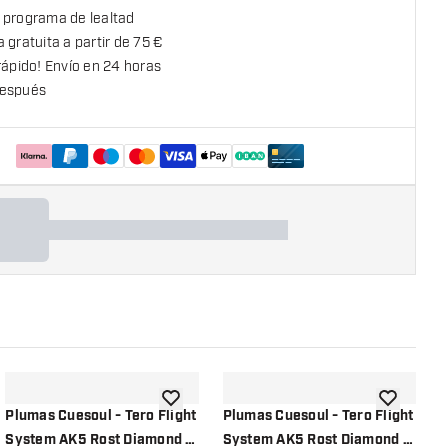
 programa de lealtad
 gratuita a partir de 75 €
rápido! Envío en 24 horas
espués
la lista de deseos
añadir a la lista de deseos
añadir a la
Plumas Cuesoul - Tero Flight
Plumas Cuesoul - Tero Flight
P
System AK5 Rost Diamond -
System AK5 Rost Diamond -
S