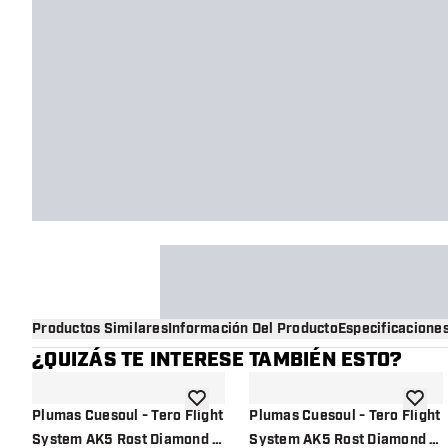
Productos Similares
Información Del Producto
Especificacione
¿QUIZÁS TE INTERESE TAMBIÉN ESTO?
añadir a la lista de deseos
añadir 
Plumas Cuesoul - Tero Flight
Plumas Cuesoul - Tero Flight
System AK5 Rost Diamond -
System AK5 Rost Diamond -