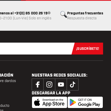
menos al +31(0) 85 000 26 19
Preguntas frecuentes
Atención al cliente no disponible
0–21:00 (Lun-Vie) Solo en inglés
Respuesta directa
¡SUSCRÍBETE!
Suscríbete aho
RACIÓN
NUESTRAS REDES SOCIALES:
bre dardos
DESCARGAR LA APP
oducto
tos