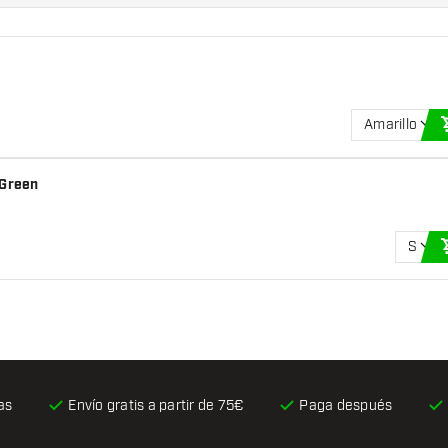
Amarillo
 Green
S
as
Envío gratis
a partir de 75€
Paga después