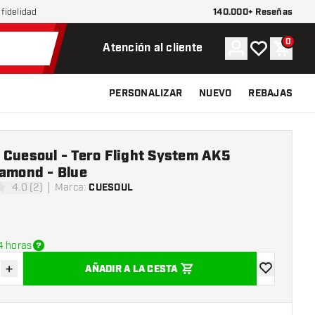
140.000+ Reseñas
fidelidad
0
Cuenta
Mi lista de d
Carrit
Atención al cliente
PERSONALIZAR
NUEVO
REBAJAS
 Cuesoul - Tero Flight System AK5
iamond - Blue
4.0 (2)
Marca
:
CUESOUL
s de puntuación
4 horas
+
AÑADIR A LA CESTA
uir cantidad
Aumentar cantidad
añadir a la l