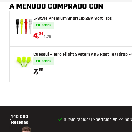
A MENUDO COMPRADO CON
L-Style Premium ShortLip 2BA Soft Tips
En stock
4
,
04
4,75
Cuesoul - Tero Flight System AK5 Rost Teardrop -
En stock
7
,
35
140.000+
•
¡Envío rápido! Expedición en 24 hor
Reseñas