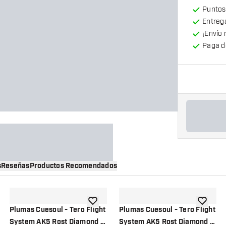
Puntos
Entrega
¡Envío 
Paga d
s
Reseñas
Productos Recomendados
a la lista de deseos
añadir a la lista de deseos
añadir a 
Plumas Cuesoul - Tero Flight
Plumas Cuesoul - Tero Flight
System AK5 Rost Diamond -
System AK5 Rost Diamond -