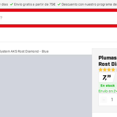
 días
Envío gratis a partir de 75€
Descuento con nuestro programa de 
 System AK5 Rost Diamond - Blue
Plumas
Rost D
4 estrella
7
,
35
En stock
Envío en 2
-
Dismin