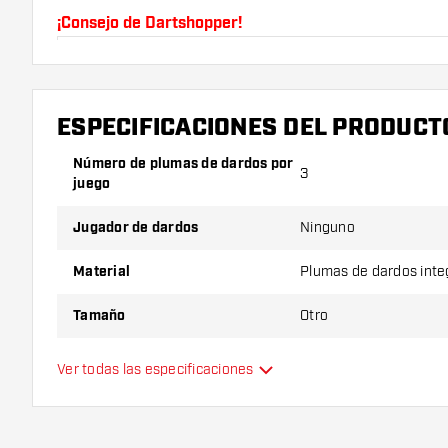
¡Consejo de Dartshopper!
Asegúrate de tener suficientes plumas y cañas. Es
romperse con el uso.
ESPECIFICACIONES DEL PRODUCT
Prueba una forma, un material o un grosor diferen
Número de plumas de dardos por
descubrir qué variante es mejor para ti.
3
juego
Jugador de dardos
Ninguno
Material
Plumas de dardos int
Tamaño
Otro
Tipo
Plumas de dardos int
Ver todas las especificaciones
Flexibilidad
Color principal