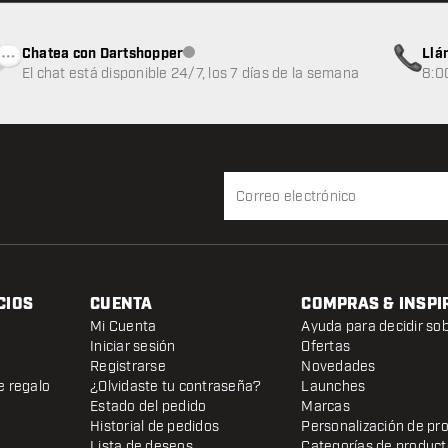
Chatea con Dartshopper
Llá
Atención al cliente no disponible
El chat está disponible 24/7, los 7 días de la semana
8:0
CIOS
CUENTA
COMPRAS & INSPI
Mi Cuenta
Ayuda para decidir so
Iniciar sesión
Ofertas
Registrarse
Novedades
e regalo
¿Olvidaste tu contraseña?
Launches
Estado del pedido
Marcas
Historial de pedidos
Personalización de pr
Lista de deseos
Categorías de produc