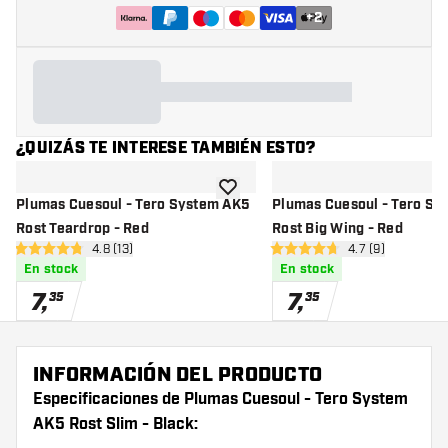
+
2
¿QUIZÁS TE INTERESE TAMBIÉN ESTO?
añadir a la lista de deseos
Plumas Cuesoul - Tero System AK5
Plumas Cuesoul - Tero Sy
Rost Teardrop - Red
Rost Big Wing - Red
abrir panel de reseñas
4.8 (13)
abrir panel de r
4.7 (9)
4.8 estrellas de puntuación
4.7 estrellas de puntuación
En stock
En stock
7
,
7
,
35
35
INFORMACIÓN DEL PRODUCTO
Especificaciones de Plumas Cuesoul - Tero System
AK5 Rost Slim - Black: