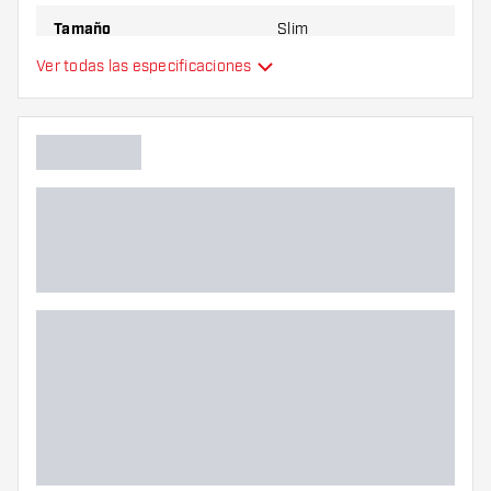
Tamaño
Slim
Ver todas las especificaciones
Plumas de dardos
Tipo
integrados
Flexibilidad
Color principal