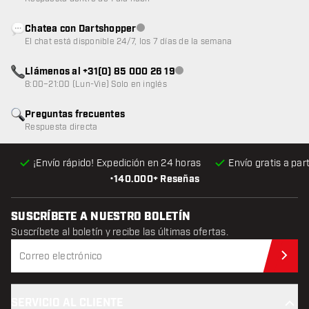
Chatea con Dartshopper
Atención al cliente no disponible
El chat está disponible 24/7, los 7 días de la semana
Llámenos al +31(0) 85 000 26 19
Atención al cliente no disponible
8:00–21:00 (Lun-Vie) Solo en inglés
Preguntas frecuentes
Respuesta directa
¡Envío rápido! Expedición en 24 horas
Envío gratis
a par
•
140.000+ Reseñas
SUSCRÍBETE A NUESTRO BOLETÍN
Suscríbete al boletín y recibe las últimas ofertas.
Sus
SERVICIO AL CLIENTE