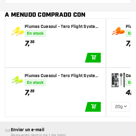
A MENUDO COMPRADO CON
Plumas Cuesoul - Tero Flight System
Plum
AK5 Rost Slim - Yellow
AK5 
En stock
En 
7
,
7
,
35
35
AÑADIR A LA CEST
Plumas Cuesoul - Tero Flight System
Dard
AK5 Rost Slim - Green
de Pl
En stock
En 
7
,
42
35
20g
AÑADIR A LA CEST
Enviar un e-mail
Respuesta dentro de 1 día hábil