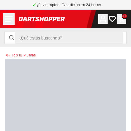
¡Envío rápido! Expedición en 24 horas
Menú
0
Cuenta
Mi lista de
Carr
volver a la página de inicio
buscar
buscar
Top 10 Plumas