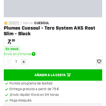
3.0
[
1
]
Marca
:
CUESOUL
3 estrellas de puntuación
Plumas Cuesoul - Tero System AK5 Rost
Slim - Black
7
,
35
En stock
Envío en 24 horas
-
+
Disminuir cantidad
Aumentar cantidad
añadir
AÑADIR A LA CESTA
Puntos programa de lealtad
Entrega gratuita a partir de 75 €
¡Envío rápido! Envío en 24 horas
Paga después