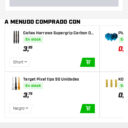
A MENUDO COMPRADO CON
Cañas Harrows Supergrip Carbon Or
Plum
o
Aqua
En stock
En 
3
,
0
,
95
33
Short
AÑADIR A LA CEST
Target Pixel tips 50 Unidades
KOTO
r Oro
En stock
En 
3
,
0
,
75
85
Negro
AÑADIR A LA CEST