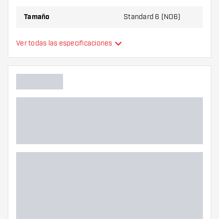
Tamaño
Standard 6 (NO6)
Tipo
Estándar
Ver todas las especificaciones
Flexibilidad
Colores adicionales
Color principal