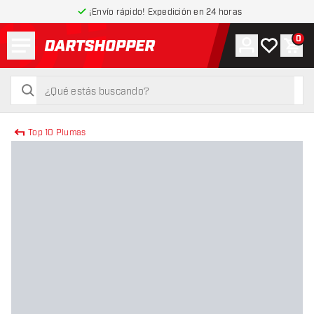
¡Envío rápido! Expedición en 24 horas
Menú
0
Cuenta
Mi lista de
Carr
volver a la página de inicio
buscar
buscar
Top 10 Plumas