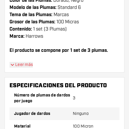
Color de las Plumas:
Dorado, Negro
Modelo de las Plumas:
Standard 6
Tema de las Plumas:
Marcas
Grosor de las Plumas:
100 Micras
Contenido:
1 set (3 Plumas)
Marca:
Harrows
El producto se compone por 1 set de 3 plumas.
¡Consejo de Dartshopper!
Leer más
Asegúrate de tener suficientes plumas y cañas.
Estas pueden dañarse o romperse con el uso.
ESPECIFICACIONES DEL PRODUCTO
Número de plumas de dardos
3
Prueba una forma, un material o un grosor
por juego
diferente de plumas para descubrir qué
variante es mejor para ti.
Jugador de dardos
Ninguno
Material
100 Micron