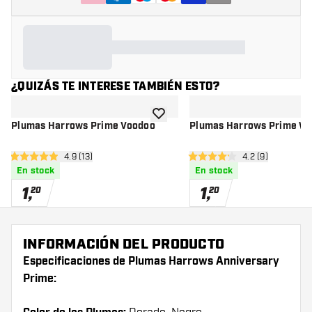
¿QUIZÁS TE INTERESE TAMBIÉN ESTO?
añadir a la lista de deseos
Plumas Harrows Prime Voodoo
Plumas Harrows Prime W
abrir panel de reseñas
4.9 (13)
abrir panel de r
4.2 (9)
4.9 estrellas de puntuación
4.2 estrellas de puntuación
En stock
En stock
1
,
1
,
20
20
INFORMACIÓN DEL PRODUCTO
Especificaciones de Plumas Harrows Anniversary
Prime: