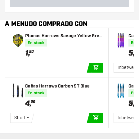
A MENUDO COMPRADO CON
Plumas Harrows Savage Yellow Gree
Caña
n NO6
akeb
En stock
En 
1
,
5
,
20
00
Inbetwee
AÑADIR A LA CEST
Cañas Harrows Carbon ST Blue
Caña
rwyn
En stock
En 
4
,
5
,
20
00
Short
Inbetwee
AÑADIR A LA CEST