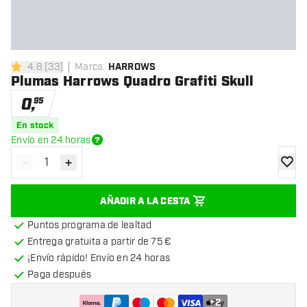
4.8
[
33
]
Marca
:
HARROWS
4.8 estrellas de puntuación
Plumas Harrows Quadro Grafiti Skull
0
,
95
En stock
Envío en 24 horas
-
+
Disminuir cantidad
Aumentar cantidad
añadir
AÑADIR A LA CESTA
Puntos programa de lealtad
Entrega gratuita a partir de 75 €
¡Envío rápido! Envío en 24 horas
Paga después
+
2