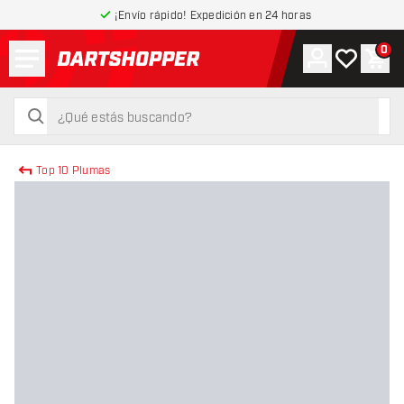
¡Envío rápido! Expedición en 24 horas
Menú
0
Cuenta
Mi lista de
Carr
volver a la página de inicio
buscar
buscar
Top 10 Plumas