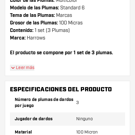
Color de las Plumas:
Multicolor
Modelo de las Plumas:
Standard 6
Tema de las Plumas:
Marcas
Grosor de las Plumas:
100 Micras
Contenido:
1 set (3 Plumas)
Marca:
Harrows
El producto se compone por 1 set de 3 plumas.
¡Consejo de Dartshopper!
Leer más
Asegúrate de tener suficientes plumas y cañas.
Estas pueden dañarse o romperse con el uso.
ESPECIFICACIONES DEL PRODUCTO
Número de plumas de dardos
3
Prueba una forma, un material o un grosor
por juego
diferente de plumas para descubrir qué
variante es mejor para ti.
Jugador de dardos
Ninguno
Material
100 Micron