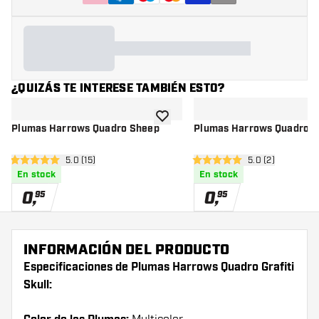
¿QUIZÁS TE INTERESE TAMBIÉN ESTO?
añadir a la lista de deseos
Plumas Harrows Quadro Sheep
Plumas Harrows Quadro R
abrir panel de reseñas
5.0 (15)
abrir panel de r
5.0 (2)
5 estrellas de puntuación
5 estrellas de puntuación
En stock
En stock
0
,
0
,
95
95
INFORMACIÓN DEL PRODUCTO
Especificaciones de Plumas Harrows Quadro Grafiti
Skull: