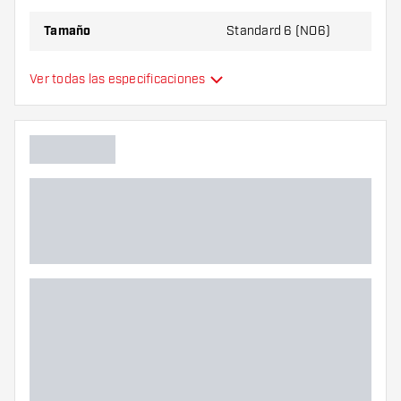
Tamaño
Standard 6 (NO6)
Tipo
Estándar
Ver todas las especificaciones
Flexibilidad
Color principal