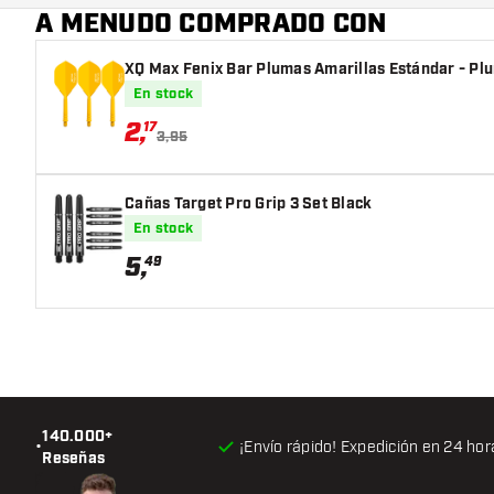
A MENUDO COMPRADO CON
XQ Max Fenix Bar Plumas Amarillas Estándar - Pl
En stock
2
,
17
3,95
Cañas Target Pro Grip 3 Set Black
En stock
5
,
49
140.000+
•
¡Envío rápido! Expedición en 24 hor
Reseñas