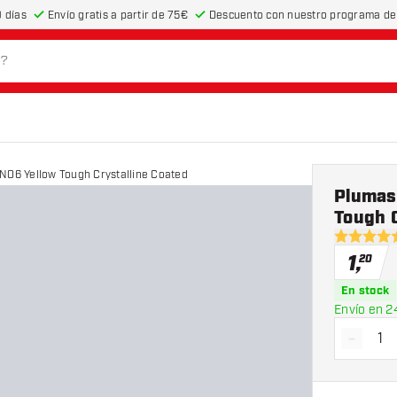
 días
Envío gratis a partir de 75€
Descuento con nuestro programa de 
NO6 Yellow Tough Crystalline Coated
Plumas
Tough C
5 estrella
1
,
20
En stock
Envío en 2
-
Dismin