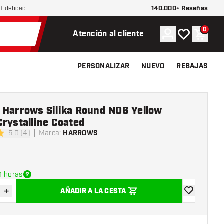
140.000+ Reseñas
fidelidad
0
Cuenta
Mi lista de d
Carrit
Atención al cliente
PERSONALIZAR
NUEVO
REBAJAS
 Harrows Silika Round NO6 Yellow
rystalline Coated
5.0 (4)
Marca
:
HARROWS
s de puntuación
4 horas
+
AÑADIR A LA CESTA
uir cantidad
Aumentar cantidad
añadir a la l