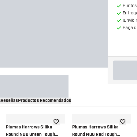
Puntos
Entrega
¡Envío 
Paga d
s
Reseñas
Productos Recomendados
a la lista de deseos
añadir a la lista de deseos
añadir a 
Plumas Harrows Silika
Plumas Harrows Silika
Round NO6 Green Tough
Round NO6 Red Tough