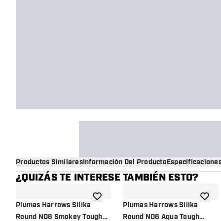
Productos Similares
Información Del Producto
Especificacione
¿QUIZÁS TE INTERESE TAMBIÉN ESTO?
añadir a la lista de deseos
añadir 
Plumas Harrows Silika
Plumas Harrows Silika
Round NO6 Smokey Tough
Round NO6 Aqua Tough