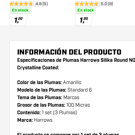
abrir panel de reseñas
4.8 (5)
abrir panel de res
5.0 (8)
Crystalline Coated
Crystalline Coated
4.8 estrellas de puntuación
5 estrellas de puntuación
En stock
En stock
1
,
1
,
20
20
INFORMACIÓN DEL PRODUCTO
Especificaciones de Plumas Harrows Silika Round N
Crystalline Coated:
Color de las Plumas:
Amarillo
Modelo de las Plumas:
Standard 6
Tema de las Plumas:
Marcas
Grosor de las Plumas:
100 Micras
Contenido:
1 set (3 Plumas)
Marca:
Harrows