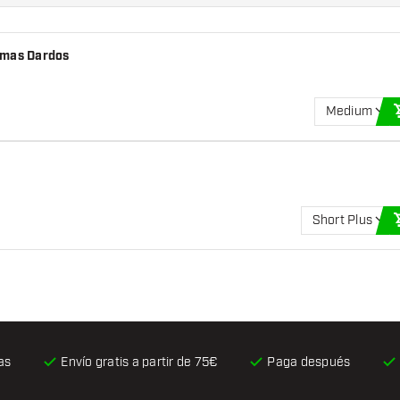
umas Dardos
Medium
Short Plus
as
Envío gratis
a partir de 75€
Paga después