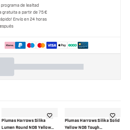
 programa de lealtad
 gratuita a partir de 75 €
rápido! Envío en 24 horas
espués
la lista de deseos
añadir a la lista de deseos
añadir a la
Plumas Harrows Silika
Plumas Harrows Silika Solid
P
Lumen Round NO6 Yellow
Yellow NO6 Tough
Y