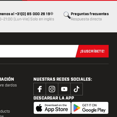
menos al +31(0) 85 000 26 19
Preguntas frecuentes
Atención al cliente no disponible
0–21:00 (Lun-Vie) Solo en inglés
Respuesta directa
¡SUSCRÍBETE!
Suscríbete aho
RACIÓN
NUESTRAS REDES SOCIALES:
bre dardos
DESCARGAR LA APP
oducto
tos