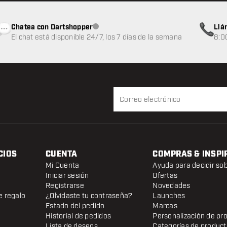
Chatea con Dartshopper
Llá
Atención al cliente no disponible
El chat está disponible 24/7, los 7 días de la semana
8:0
CIOS
CUENTA
COMPRAS & INSPI
Mi Cuenta
Ayuda para decidir so
Iniciar sesión
Ofertas
Registrarse
Novedades
e regalo
¿Olvidaste tu contraseña?
Launches
Estado del pedido
Marcas
Historial de pedidos
Personalización de pr
Lista de deseos
Categorías de produc