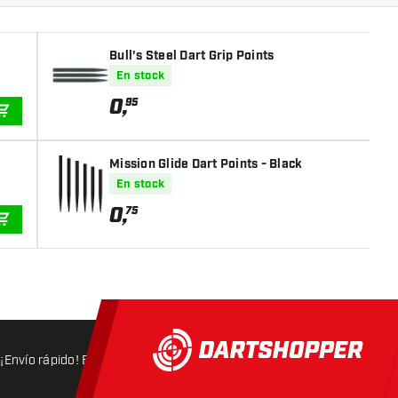
Bull's Steel Dart Grip Points
En stock
0
,
95
AÑADIR A LA CESTA
Mission Glide Dart Points - Black
En stock
0
,
75
AÑADIR A LA CESTA
¡Envío rápido! Expedición en 24 horas
Envío gratis
a partir d