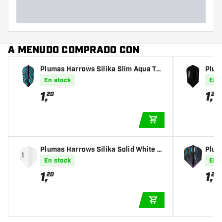
A MENUDO COMPRADO CON
Plumas Harrows Silika Slim Aqua Tou
Plum
gh Crystalline Coated
ugh 
En stock
En 
1
,
1
,
20
20
AÑADIR A LA CEST
Plumas Harrows Silika Solid White N
Plum
O6 Tough Crystalline Coated
t Sil
En stock
En 
d
1
,
1
,
20
20
AÑADIR A LA CEST