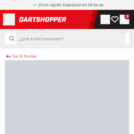
¡Envío rápido! Expedición en 24 horas
Menú
0
Cuenta
Mi lista de
Carr
volver a la página de inicio
buscar
buscar
Top 10 Plumas