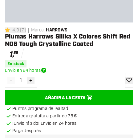
4.9
[
7
]
Marca
:
HARROWS
4.9 estrellas de puntuación
Plumas Harrows Silika X Colores Shift Red
NO6 Tough Crystalline Coated
1
,
20
En stock
Envío en 24 horas
-
+
Disminuir cantidad
Aumentar cantidad
añadir
AÑADIR A LA CESTA
Puntos programa de lealtad
Entrega gratuita a partir de 75 €
¡Envío rápido! Envío en 24 horas
Paga después