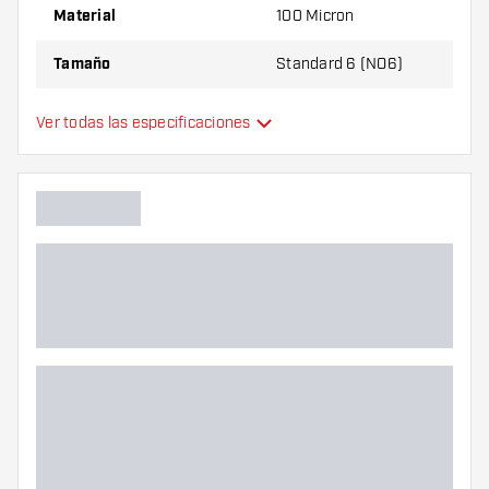
Material
100 Micron
Tamaño
Standard 6 (NO6)
Tipo
Estándar
Ver todas las especificaciones
Flexibilidad
Colores adicionales
Color principal