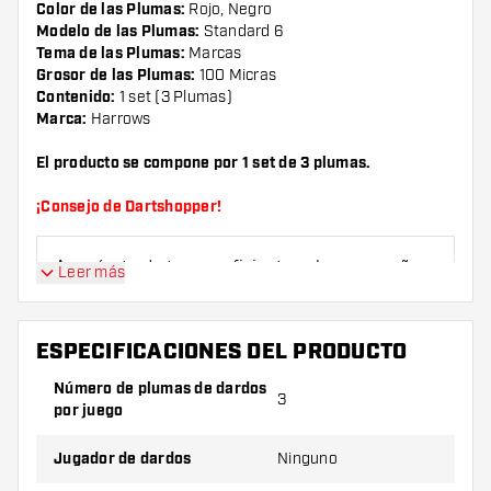
Color de las Plumas:
Rojo, Negro
Modelo de las Plumas:
Standard 6
Tema de las Plumas:
Marcas
Grosor de las Plumas:
100 Micras
Contenido:
1 set (3 Plumas)
Marca:
Harrows
El producto se compone por 1 set de 3 plumas.
¡Consejo de Dartshopper!
Asegúrate de tener suficientes plumas y cañas.
Leer más
Estas pueden dañarse o romperse con el uso.
ESPECIFICACIONES DEL PRODUCTO
Prueba una forma, un material o un grosor
diferente de plumas para descubrir qué
Número de plumas de dardos
3
variante es mejor para ti.
por juego
Jugador de dardos
Ninguno