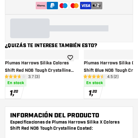
+
2
¿QUIZÁS TE INTERESE TAMBIÉN ESTO?
añadir a la lista de deseos
Plumas Harrows Silika Colores
Plumas Harrows Silika Co
Shift Red NO6 Tough Crystalline
Shift Blue NO6 Tough Crys
abrir panel de reseñas
3.7 (3)
abrir panel de r
4.5 (2)
Coated
Coated
3.7 estrellas de puntuación
4.5 estrellas de puntuación
En stock
En stock
1
,
1
,
20
20
INFORMACIÓN DEL PRODUCTO
Especificaciones de Plumas Harrows Silika X Colores
Shift Red NO6 Tough Crystalline Coated: