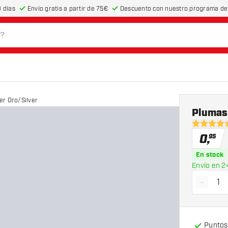
 días
Envío gratis a partir de 75€
Descuento con nuestro programa de 
r Oro/Silver
Plumas
5 estrella
0
,
95
En stock
Envío en 2
-
Dismin
Puntos