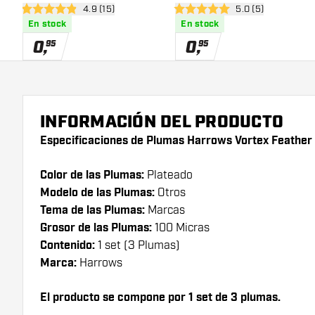
abrir panel de reseñas
4.9 (15)
abrir panel de res
5.0 (5)
4.9 estrellas de puntuación
5 estrellas de puntuación
En stock
En stock
0
,
0
,
95
95
INFORMACIÓN DEL PRODUCTO
Especificaciones de Plumas Harrows Vortex Feather 
Color de las Plumas:
Plateado
Modelo de las Plumas:
Otros
Tema de las Plumas:
Marcas
Grosor de las Plumas:
100 Micras
Contenido:
1 set (3 Plumas)
Marca:
Harrows
El producto se compone por 1 set de 3 plumas.