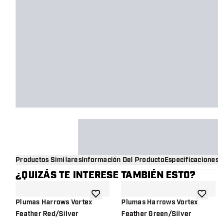
Productos Similares
Información Del Producto
Especificacione
¿QUIZÁS TE INTERESE TAMBIÉN ESTO?
añadir a la lista de deseos
añadir 
Plumas Harrows Vortex
Plumas Harrows Vortex
Feather Red/Silver
Feather Green/Silver