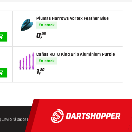
Plumas Harrows Vortex Feather Blue
En stock
0
,
95
AÑADIR A LA CESTA
Cañas KOTO King Grip Aluminium Purple
En stock
1
,
20
AÑADIR A LA CESTA
¡Envío rápido! Expedición en 24 horas
Envío gratis
a partir d