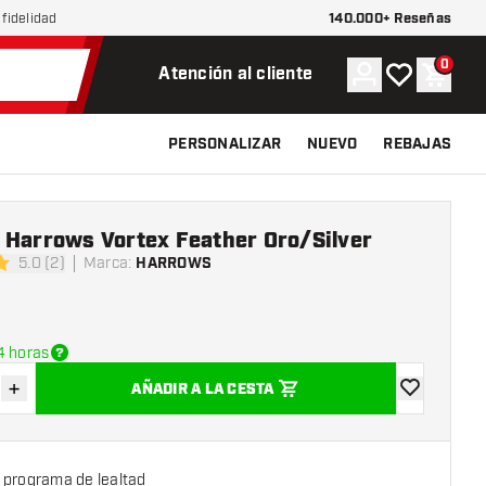
140.000+ Reseñas
fidelidad
0
Cuenta
Mi lista de d
Carrit
Atención al cliente
PERSONALIZAR
NUEVO
REBAJAS
 Harrows Vortex Feather Oro/Silver
5.0 (2)
Marca
:
HARROWS
s de puntuación
4 horas
+
AÑADIR A LA CESTA
uir cantidad
Aumentar cantidad
añadir a la l
 programa de lealtad