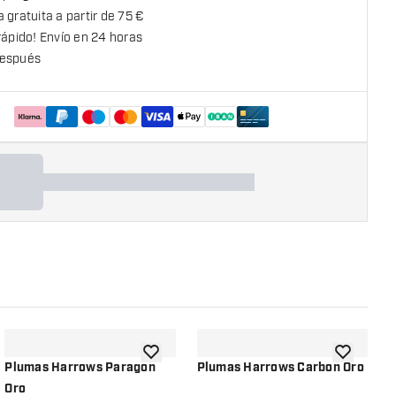
 gratuita a partir de 75 €
rápido! Envío en 24 horas
espués
la lista de deseos
añadir a la lista de deseos
añadir a la
Plumas Harrows Paragon
Plumas Harrows Carbon Oro
P
Oro