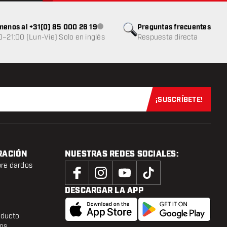
menos al +31(0) 85 000 26 19
Preguntas frecuentes
Atención al cliente no disponible
0–21:00 (Lun-Vie) Solo en inglés
Respuesta directa
¡SUSCRÍBETE!
Suscríbete aho
RACIÓN
NUESTRAS REDES SOCIALES:
bre dardos
DESCARGAR LA APP
oducto
tos