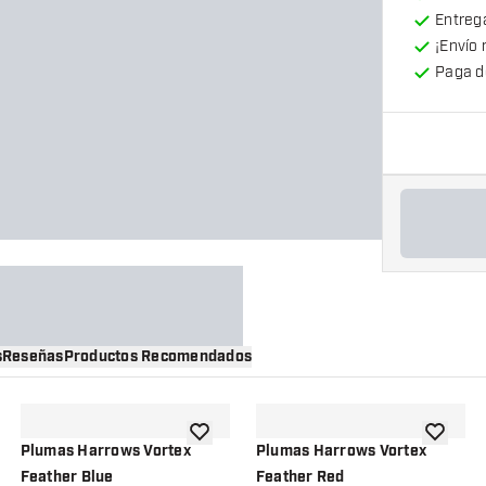
Entrega
¡Envío 
Paga d
s
Reseñas
Productos Recomendados
a la lista de deseos
añadir a la lista de deseos
añadir a 
Plumas Harrows Vortex
Plumas Harrows Vortex
Feather Blue
Feather Red