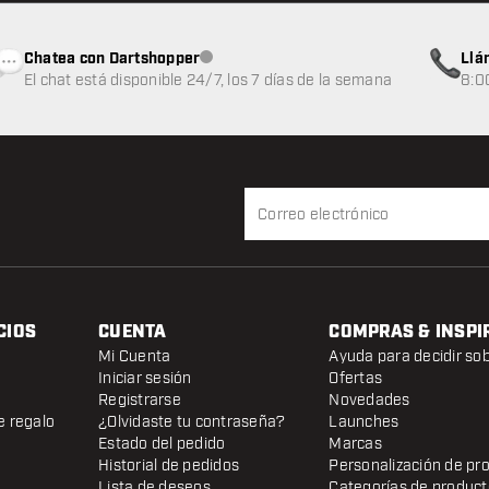
Chatea con Dartshopper
Llá
Atención al cliente no disponible
El chat está disponible 24/7, los 7 días de la semana
8:0
CIOS
CUENTA
COMPRAS & INSPI
Mi Cuenta
Ayuda para decidir so
Iniciar sesión
Ofertas
Registrarse
Novedades
e regalo
¿Olvidaste tu contraseña?
Launches
Estado del pedido
Marcas
Historial de pedidos
Personalización de pr
Lista de deseos
Categorías de produc