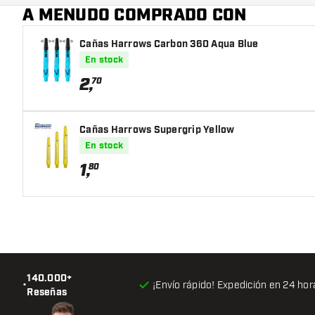
A MENUDO COMPRADO CON
Cañas Harrows Carbon 360 Aqua Blue
En stock
2
,
70
Cañas Harrows Supergrip Yellow
En stock
1
,
80
140.000+
•
¡Envío rápido! Expedición en 24 hor
Reseñas