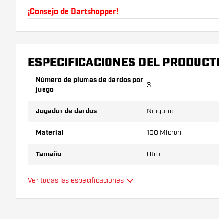
¡Consejo de Dartshopper!
Asegúrate de tener suficientes plumas y cañas. Es
romperse con el uso.
ESPECIFICACIONES DEL PRODUCT
Prueba una forma, un material o un grosor diferen
Número de plumas de dardos por
descubrir qué variante es mejor para ti.
3
juego
Jugador de dardos
Ninguno
Material
100 Micron
Tamaño
Otro
Tipo
Estándar
Ver todas las especificaciones
Flexibilidad
Color principal