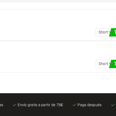
Short
Short
as
Envío gratis
a partir de 75€
Paga después