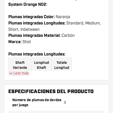
System Orange NO2:
Plumas integradas Color:
Naranja
Plumas integradas Longitudes:
Standard, Medium,
Short, Inbetween
Plumas integradas Material:
Carbón
Marca:
Shot
Plumas integradas Longitudes:
Shaft
Longitud
Totale
Variante
Shaft
Longitud
Leer más
Short
19.2 mm
62.2mm
Inbetween
25.2 mm
68.2mm
ESPECIFICACIONES DEL PRODUCTO
Medium
31.2 mm
73.2 mm
Número de plumas de dardos
3
por juego