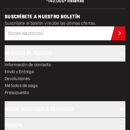
•
140.000+ Reseñas
SUSCRÍBETE A NUESTRO BOLETÍN
Suscríbete al boletín y recibe las últimas ofertas.
Sus
SERVICIO AL CLIENTE
Información de contacto
Envío y Entrega
Devoluciones
Métodos de pago
Presupuesto
SOBRE NOSOTROS & SERVICIOS
CUENTA