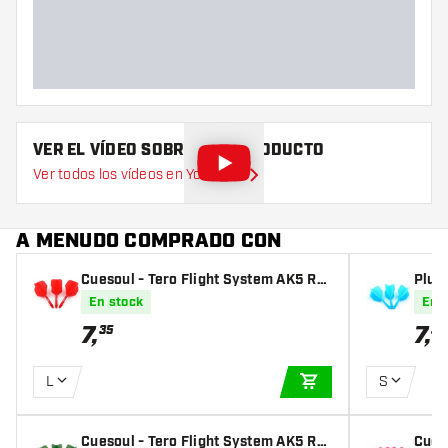
VER EL VÍDEO SOBRE ESTE PRODUCTO
Ver todos los vídeos en YouTube
A MENUDO COMPRADO CON
Cuesoul - Tero Flight System AK5 Ro
Plum
st Standard - Red
ost B
En stock
En 
7
,
7
,
35
35
L
S
AÑADIR A LA CEST
Cuesoul - Tero Flight System AK5 Ro
Cues