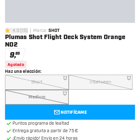
4.0
[
15
]
Marca
:
SHOT
4 estrellas de puntuación
Plumas Shot Flight Deck System Orange
NO2
9
,
95
Agotado
Haz una elección
:
Short
Inbetween
Medium
NOTIFÍCAME
Puntos programa de lealtad
Entrega gratuita a partir de 75 €
¡Envío rápido! Envío en 24 horas