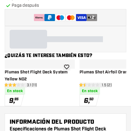
Paga después
+
2
¿QUIZÁS TE INTERESE TAMBIÉN ESTO?
añadir a la lista de deseos
Plumas Shot Flight Deck System
Plumas Shot Airfoil Oran
Yellow NO2
abrir panel de reseñas
3.1 (11)
abrir panel de r
1.5 (2)
3.1 estrellas de puntuación
1.5 estrellas de puntuación
En stock
En stock
9
,
6
,
95
50
INFORMACIÓN DEL PRODUCTO
Especificaciones de Plumas Shot Flight Deck