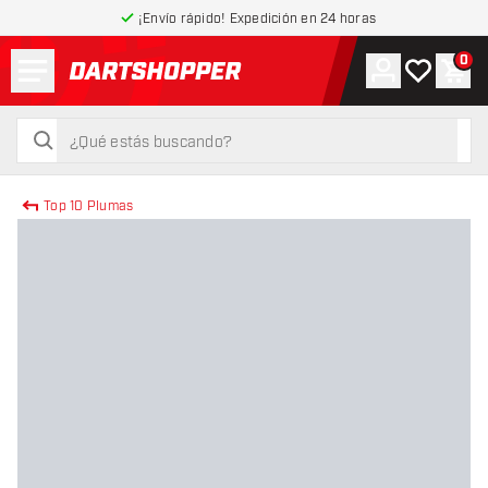
¡Envío rápido! Expedición en 24 horas
Menú
0
Cuenta
Mi lista de
Carr
volver a la página de inicio
buscar
buscar
Top 10 Plumas