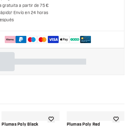
 gratuita a partir de 75 €
rápido! Envío en 24 horas
espués
la lista de deseos
añadir a la lista de deseos
añadir a la
Plumas Poly Black
Plumas Poly Red
P