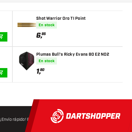
Shot Warrior Oro TI Point
En stock
6
,
95
AÑADIR A LA CESTA
Plumas Bull's Ricky Evans 80 E2 NO2
En stock
1
,
80
AÑADIR A LA CESTA
¡Envío rápido! Expedición en 24 horas
Envío gratis
a partir d