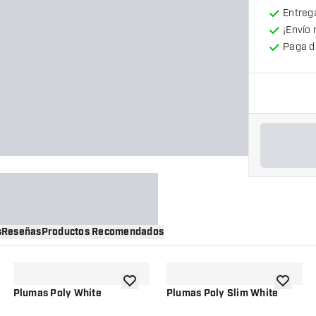
Entrega
¡Envío 
Paga d
s
Reseñas
Productos Recomendados
a la lista de deseos
añadir a la lista de deseos
añadir a 
Plumas Poly White
Plumas Poly Slim White