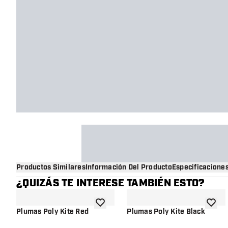
Productos Similares
Información Del Producto
Especificacione
¿QUIZÁS TE INTERESE TAMBIÉN ESTO?
añadir a la lista de deseos
añadir 
Plumas Poly Kite Red
Plumas Poly Kite Black