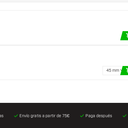
45 mm
as
Envío gratis
a partir de 75€
Paga después