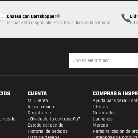
Chatea con Dartshopper
Llá
Atención al cliente no disponible
El chat está disponible 24/7, los 7 días de la semana
8:0
CIOS
CUENTA
COMPRAS & INSPI
Mi Cuenta
Ayuda para decidir so
Iniciar sesión
Ofertas
Registrarse
Novedades
e regalo
¿Olvidaste tu contraseña?
Launches
Estado del pedido
Marcas
Historial de pedidos
Personalización de pr
Lista de deseos
Categorías de produc