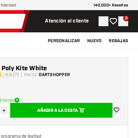
140.000+ Reseñas
fidelidad
0
Cuenta
Mi lista de d
Carrit
Atención al cliente
PERSONALIZAR
NUEVO
REBAJAS
 Poly Kite White
4.6 (7)
Marca
:
DARTSHOPPER
las de puntuación
4 horas
+
AÑADIR A LA CESTA
uir cantidad
Aumentar cantidad
añadir a la l
 programa de lealtad