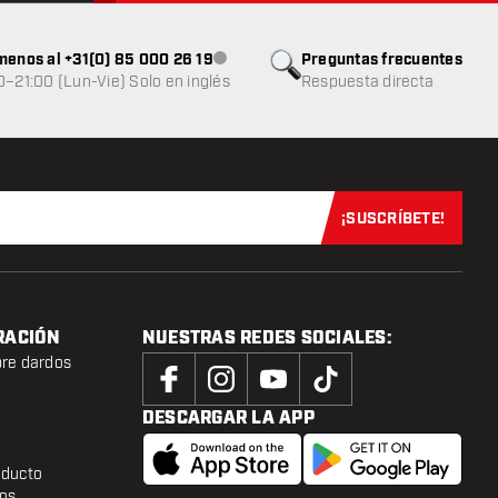
menos al +31(0) 85 000 26 19
Preguntas frecuentes
Atención al cliente no disponible
0–21:00 (Lun-Vie) Solo en inglés
Respuesta directa
¡SUSCRÍBETE!
Suscríbete aho
RACIÓN
NUESTRAS REDES SOCIALES:
bre dardos
DESCARGAR LA APP
oducto
tos