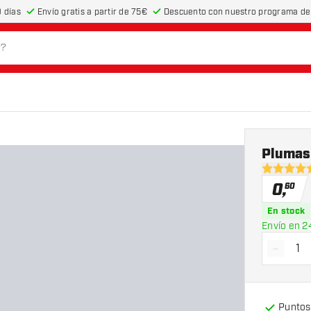
 días
Envío gratis a partir de 75€
Descuento con nuestro programa de 
Plumas
4.6 estrel
0
,
60
En stock
Envío en 2
-
Dismin
Puntos