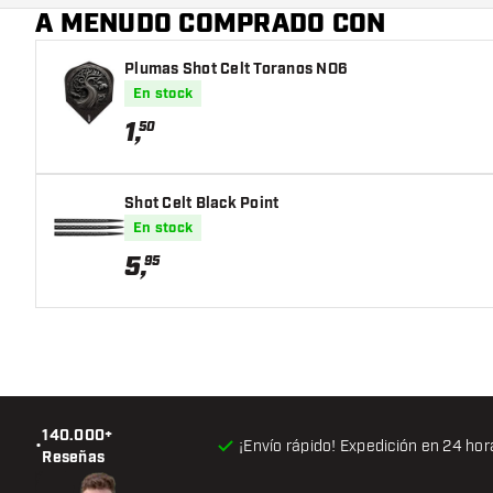
A MENUDO COMPRADO CON
Plumas Shot Celt Toranos NO6
En stock
1
,
50
Shot Celt Black Point
En stock
5
,
95
140.000+
•
¡Envío rápido! Expedición en 24 hor
Reseñas