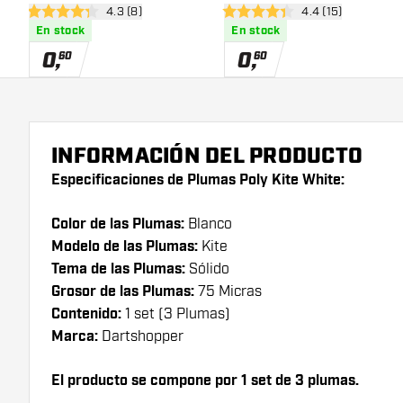
abrir panel de reseñas
4.3 (8)
abrir panel de res
4.4 (15)
4.3 estrellas de puntuación
4.4 estrellas de puntuación
En stock
En stock
0
,
0
,
60
60
INFORMACIÓN DEL PRODUCTO
Especificaciones de Plumas Poly Kite White:
Color de las Plumas:
Blanco
Modelo de las Plumas:
Kite
Tema de las Plumas:
Sólido
Grosor de las Plumas:
75 Micras
Contenido:
1 set (3 Plumas)
Marca:
Dartshopper
El producto se compone por 1 set de 3 plumas.