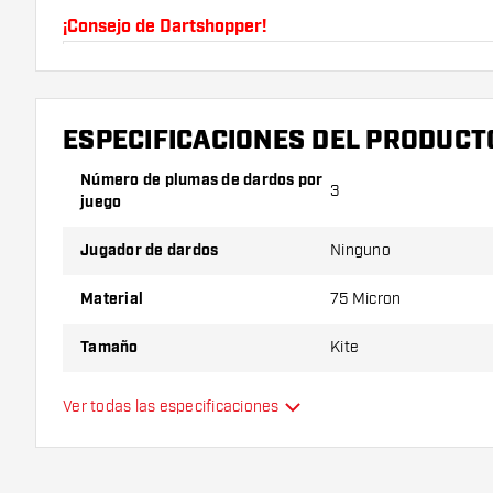
¡Consejo de Dartshopper!
Asegúrate de tener suficientes plumas y cañas. Es
romperse con el uso.
ESPECIFICACIONES DEL PRODUCT
Prueba una forma, un material o un grosor diferen
Número de plumas de dardos por
descubrir qué variante es mejor para ti.
3
juego
Jugador de dardos
Ninguno
Material
75 Micron
Tamaño
Kite
Tipo
Estándar
Ver todas las especificaciones
Flexibilidad
Color principal