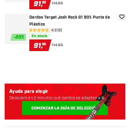
91
,
96
114,95
Dardos Target Josh Rock G1 90% Punta de
añadir
Plástico
abrir panel de reseñas
4.9 (8)
4.9 estrellas de puntuación
En stock
-
20
%
91
,
96
114,95
Ayuda para elegir
Descubre en 2 minutos qué dardos se adaptan a ti.
Empecemos:
COMENZAR LA GUÍA DE SELECCIÓN