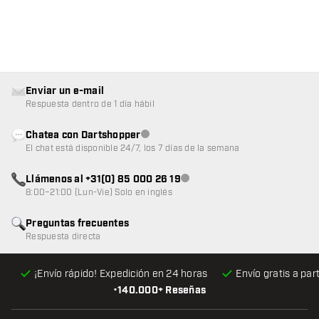
Enviar un e-mail
Respuesta dentro de 1 día hábil
Chatea con Dartshopper
Atención al cliente no disponible
El chat está disponible 24/7, los 7 días de la semana
Llámenos al +31(0) 85 000 26 19
Atención al cliente no disponible
8:00–21:00 (Lun-Vie) Solo en inglés
Preguntas frecuentes
Respuesta directa
¡Envío rápido! Expedición en 24 horas
Envío gratis
a par
•
140.000+ Reseñas