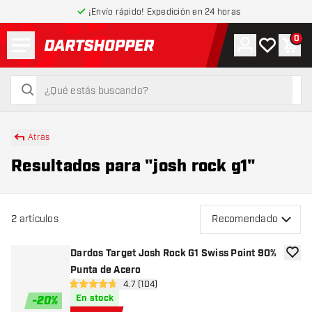
¡Envío rápido! Expedición en 24 horas
Menú
0
Cuenta
Mi lista de
Carr
volver a la página de inicio
buscar
buscar
Atrás
Resultados para "josh rock g1"
2
artículos
Recomendado
Dardos Target Josh Rock G1 Swiss Point 90%
añadir
Punta de Acero
abrir panel de reseñas
4.7 (104)
4.7 estrellas de puntuación
En stock
-
20
%