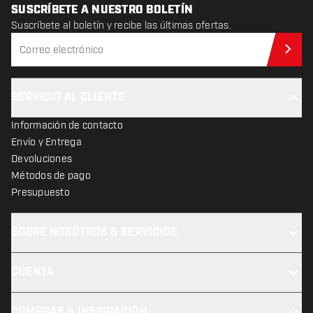
SUSCRÍBETE A NUESTRO BOLETÍN
Suscríbete al boletín y recibe las últimas ofertas.
Sus
SERVICIO AL CLIENTE
Información de contacto
Envío y Entrega
Devoluciones
Métodos de pago
Presupuesto
SOBRE NOSOTROS & SERVICIOS
CUENTA
COMPRAS & INSPIRACIÓN