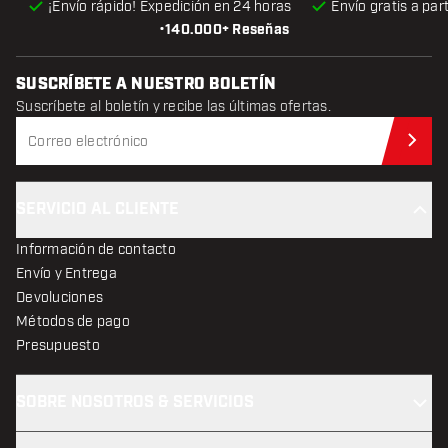
¡Envío rápido! Expedición en 24 horas
Envío gratis
a par
•
140.000+ Reseñas
SUSCRÍBETE A NUESTRO BOLETÍN
Suscríbete al boletín y recibe las últimas ofertas.
Sus
SERVICIO AL CLIENTE
Información de contacto
Envío y Entrega
Devoluciones
Métodos de pago
Presupuesto
SOBRE NOSOTROS & SERVICIOS