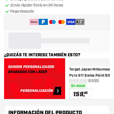
¡Envío rápido! Envío en 24 horas
Paga después
+
2
¿QUIZÁS TE INTERESE TAMBIÉN ESTO?
DARDOS PERSONALIZADOS
Target Japan Mitsumasa 
GRABADOS CON LÁSER
Pyro G11 Swiss Point 90% 
abrir panel de r
0.0 (0)
Punta de Acero
0 estrellas de puntuación
En stock
PERSONALIZACIÓN
159
,
95
INFORMACIÓN DEL PRODUCTO