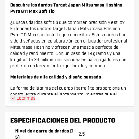
Descubre los dardos Target Japan Mitsumasa Hoshino
Pyro G11 Max Soft Tip
¿Buscas dardos soft tip que combinen precisión y estilo?
Entonces los dardos Target Japan Mitsumasa Hoshino
Pyro G11 Max son justo lo que necesitas. Estos dardos han
sido diseñados en colaboración con el jugador profesional
Mitsumasa Hoshino y ofrecen una mezcla perfecta de
calidad y rendimiento. Con un peso de 19 gramos y una
longitud de 39 milímetros, son ideales para jugadores que
prefieren un lanzamiento equilibrado y cómodo.
Materiales de alta calidad y diseño pensado
La forma de lágrima del cuerpo (barrel) te proporciona un
control extra durante el lanzamiento, mientras que el
Leer más
balance front loaded asegura un vuelo estable. El agarre
es sutil con una calificación de 2,5, lo que significa que
tienes suficiente sujeción sin que resulte demasiado
áspero. El barrel cuenta con zonas de agarre central y
ESPECIFICACIONES DEL PRODUCTO
trasera con un patrón mecanizado para un tacto
Nivel de agarre de dardos (1-
agradable, mientras que la punta del barrel es lisa y
2.5
5)
redondeada, lo que facilita una suelta suave.