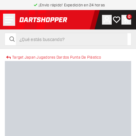
¡Envío rápido! Expedición en 24 horas
Menú
0
Cuenta
Mi lista de
Carr
volver a la página de inicio
buscar
buscar
Target Japan Jugadores Dardos Punta De Plástico