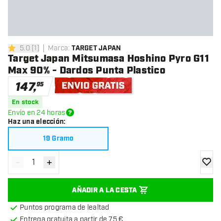
5.0
[
1
]
Marca
:
TARGET JAPAN
5 estrellas de puntuación
Target Japan Mitsumasa Hoshino Pyro G11
Max 90% - Dardos Punta Plastico
147
,
95
Envío gratis
En stock
Envío en 24 horas
Haz una elección
:
19 Gramo
-
+
Disminuir cantidad
Aumentar cantidad
añadir
AÑADIR A LA CESTA
Puntos programa de lealtad
Entrega gratuita a partir de 75 €