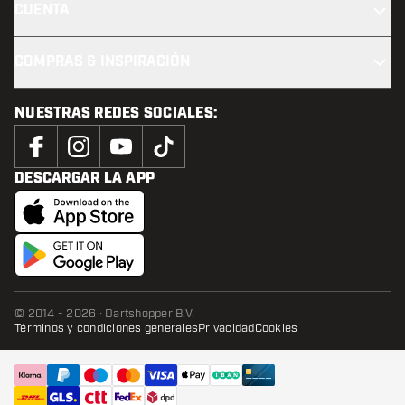
CUENTA
COMPRAS & INSPIRACIÓN
NUESTRAS REDES SOCIALES:
DESCARGAR LA APP
© 2014 - 2026 · Dartshopper B.V.
Términos y condiciones generales
Privacidad
Cookies
AÑADIR A LA CESTA
añadi