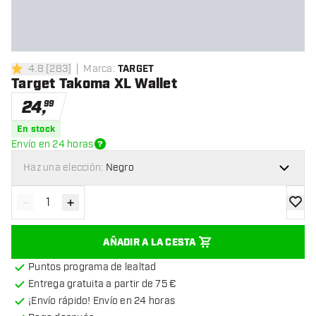
4.8
[
283
]
Marca
:
TARGET
4.8 estrellas de puntuación
Target Takoma XL Wallet
24
,
99
En stock
Envío en 24 horas
Haz una elección:
Negro
-
+
Disminuir cantidad
Aumentar cantidad
añadir
AÑADIR A LA CESTA
Puntos programa de lealtad
Entrega gratuita a partir de 75 €
¡Envío rápido! Envío en 24 horas