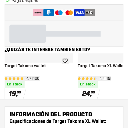
Paga después
+
2
¿QUIZÁS TE INTERESE TAMBIÉN ESTO?
añadir a la lista de deseos
Target Takoma wallet
Target Takoma XL Wallet 
abrir panel de reseñas
4.7 (106)
abrir panel de r
4.4 (15)
4.7 estrellas de puntuación
4.4 estrellas de puntuación
En stock
En stock
19
,
24
,
99
99
INFORMACIÓN DEL PRODUCTO
Especificaciones de Target Takoma XL Wallet: