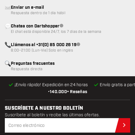
Enviar un e-mail
Respuesta dentro de 1 día hábil
Chatea con Dartshopper
Atención al cliente no disponible
El chat está disponible 24/7, los 7 días de la semana
Llámenos al +31(0) 85 000 26 19
Atención al cliente no disponible
8:00–21:00 (Lun-Vie) Solo en inglés
Preguntas frecuentes
Respuesta directa
¡Envío rápido! Expedición en 24 horas
Envío gratis
a par
•
140.000+ Reseñas
SUSCRÍBETE A NUESTRO BOLETÍN
Suscríbete al boletín y recibe las últimas ofertas.
Sus