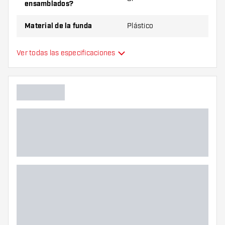
ensamblados?
Material de la funda
Plástico
Tamaño/ cantidad de dardos
6
Ver todas las especificaciones
Color principal