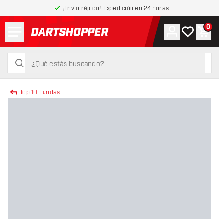
¡Envío rápido! Expedición en 24 horas
Menú
0
Cuenta
Mi lista de
Carr
volver a la página de inicio
buscar
buscar
Top 10 Fundas