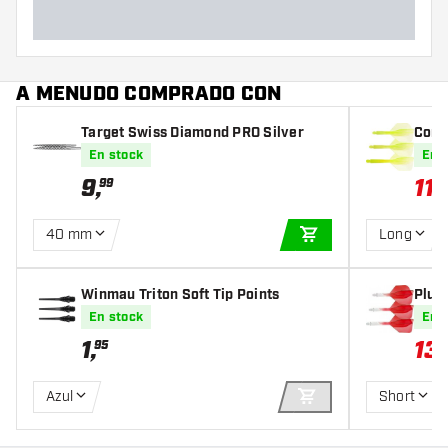
A MENUDO COMPRADO CON
Target Swiss Diamond PRO Silver
Cond
all Y
En stock
En 
9
,
11
,
99
1
40 mm
Long
AÑADIR A LA CEST
Winmau Triton Soft Tip Points
Plum
yste
En stock
En 
1
,
13
,
95
Azul
Short
AÑADIR A LA CEST