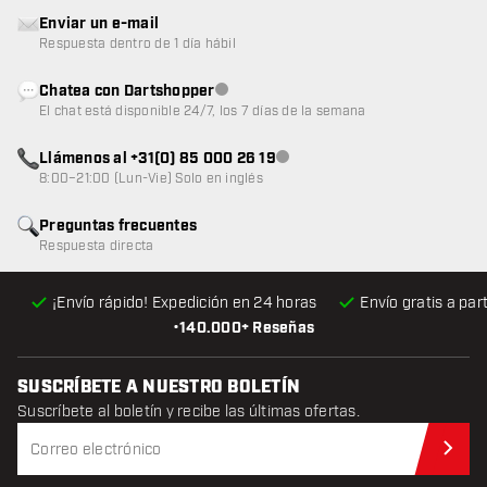
Enviar un e-mail
Respuesta dentro de 1 día hábil
Chatea con Dartshopper
Atención al cliente no disponible
El chat está disponible 24/7, los 7 días de la semana
Llámenos al +31(0) 85 000 26 19
Atención al cliente no disponible
8:00–21:00 (Lun-Vie) Solo en inglés
Preguntas frecuentes
Respuesta directa
¡Envío rápido! Expedición en 24 horas
Envío gratis
a par
•
140.000+ Reseñas
SUSCRÍBETE A NUESTRO BOLETÍN
Suscríbete al boletín y recibe las últimas ofertas.
Sus