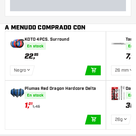
A MENUDO COMPRADO CON
KOTO 4PCS. Surround
Targe
En stock
En 
22
,
7
,
95
95
Negro
26 mm
AÑADIR A LA CEST
Plumas Red Dragon Hardcore Delta
Dard
a de
En stock
En 
1
,
36
01
1,45
26g
AÑADIR A LA CEST