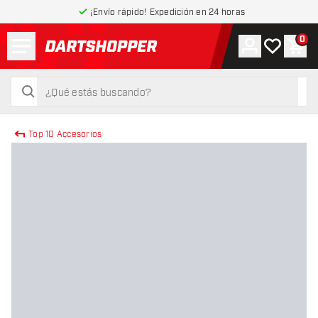
¡Envío rápido! Expedición en 24 horas
Menú
0
Cuenta
Mi lista de
Carr
volver a la página de inicio
buscar
buscar
Top 10 Accesorios