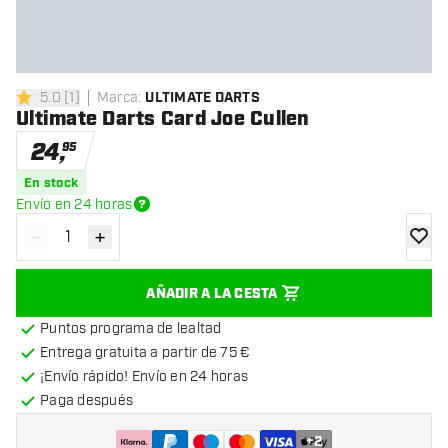
5.0
[
1
]
Marca
:
ULTIMATE DARTS
5 estrellas de puntuación
Ultimate Darts Card Joe Cullen
24
,
95
En stock
Envío en 24 horas
-
+
Disminuir cantidad
Aumentar cantidad
añadir
AÑADIR A LA CESTA
Puntos programa de lealtad
Entrega gratuita a partir de 75 €
¡Envío rápido! Envío en 24 horas
Paga después
+
2