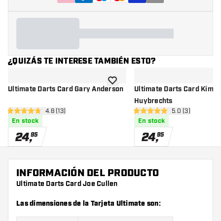
¿QUIZÁS TE INTERESE TAMBIÉN ESTO?
añadir a la lista de deseos
Ultimate Darts Card Gary Anderson
Ultimate Darts Card Kim
Huybrechts
abrir panel de reseñas
4.8 (13)
abrir panel de r
5.0 (3)
4.8 estrellas de puntuación
5 estrellas de puntuación
En stock
En stock
24
,
24
,
95
95
INFORMACIÓN DEL PRODUCTO
Ultimate Darts Card Joe Cullen
Las dimensiones de la Tarjeta Ultimate son: