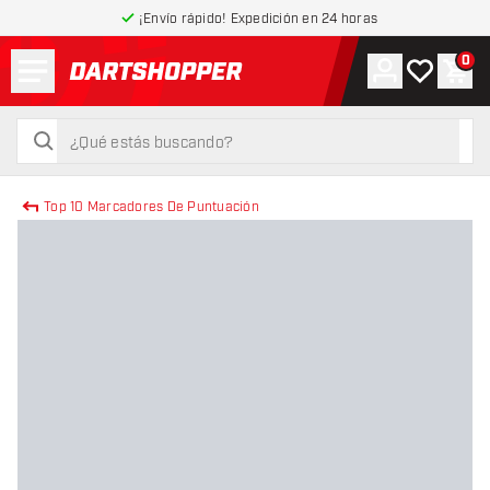
¡Envío rápido! Expedición en 24 horas
Menú
0
Cuenta
Mi lista de
Carr
volver a la página de inicio
buscar
buscar
Top 10 Marcadores De Puntuación