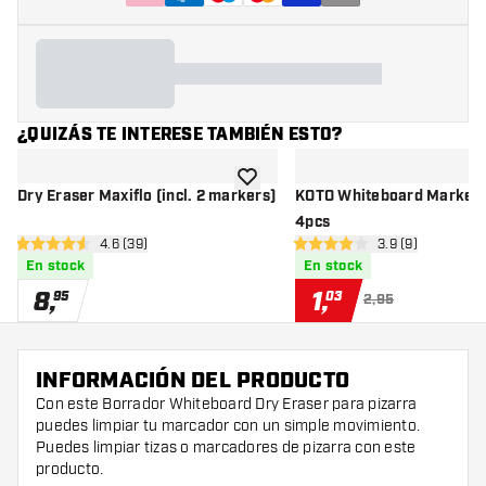
¿QUIZÁS TE INTERESE TAMBIÉN ESTO?
añadir a la lista de deseos
Dry Eraser Maxiflo (incl. 2 markers)
KOTO Whiteboard Marker 
4pcs
abrir panel de reseñas
4.6 (39)
abrir panel de r
3.9 (9)
4.6 estrellas de puntuación
3.9 estrellas de puntuación
En stock
En stock
8
,
1
,
95
03
2,95
INFORMACIÓN DEL PRODUCTO
Con este Borrador Whiteboard Dry Eraser para pizarra
puedes limpiar tu marcador con un simple movimiento.
Puedes limpiar tizas o marcadores de pizarra con este
producto.