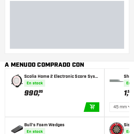
A MENUDO COMPRADO CON
Scolia Home 2 Electronic Score Syste
Shot 
m + Light - Dart Scoreboard
En stock
En 
990
,
1
,
95
50
45 mm
AÑADIR A LA CEST
Bull's Foam Wedges
Sist
ore -
En stock
En 