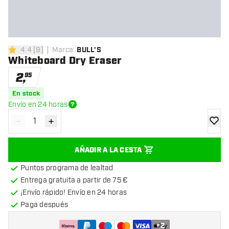
4.4
[
9
]
Marca
:
BULL'S
4.4 estrellas de puntuación
Whiteboard Dry Eraser
2
,
95
En stock
Envío en 24 horas
-
+
Disminuir cantidad
Aumentar cantidad
añadir
AÑADIR A LA CESTA
Puntos programa de lealtad
Entrega gratuita a partir de 75 €
¡Envío rápido! Envío en 24 horas
Paga después
+
2