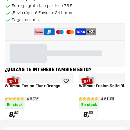
Entrega gratuita a partir de 75 €
¡Envío rápido! Envío en 24 horas
Paga después
+
2
¿QUIZÁS TE INTERESE TAMBIÉN ESTO?
añadir a la lista de deseos
Winmau Fusion Fluor Orange
Winmau Fusion Solid Blac
abrir panel de reseñas
4.6 (76)
abrir panel de 
4.6 (118)
4.6 estrellas de puntuación
4.6 estrellas de puntuación
En stock
En stock
9
,
9
,
50
50