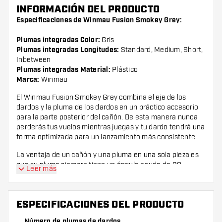
INFORMACIÓN DEL PRODUCTO
Especificaciones de Winmau Fusion Smokey Grey:
Plumas integradas Color:
Gris
Plumas integradas Longitudes:
Standard, Medium, Short,
Inbetween
Plumas integradas Material:
Plástico
Marca:
Winmau
El Winmau Fusion Smokey Grey combina el eje de los
dardos y la pluma de los dardos en un práctico accesorio
para la parte posterior del cañón. De esta manera nunca
perderás tus vuelos mientras juegas y tu dardo tendrá una
forma optimizada para un lanzamiento más consistente.
La ventaja de un cañón y una pluma en una sola pieza es
que su pluma siempre tiene un ángulo agudo de 90
Leer más
grados. Este siempre se mantiene recto sobre el dardo y
forma un conjunto más aerodinámico en comparación con
un cañón normal con vuelo.
ESPECIFICACIONES DEL PRODUCTO
Gracias a la rosca, puedes enroscar fácilmente el Winmau
Número de plumas de dardos