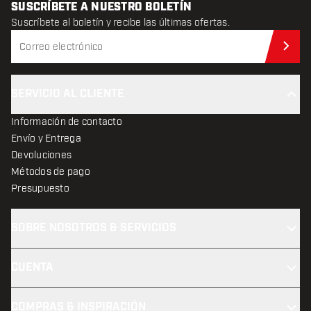
SUSCRÍBETE A NUESTRO BOLETÍN
Suscríbete al boletín y recibe las últimas ofertas.
Sus
SERVICIO AL CLIENTE
Información de contacto
Envío y Entrega
Devoluciones
Métodos de pago
Presupuesto
SOBRE NOSOTROS & SERVICIOS
CUENTA
COMPRAS & INSPIRACIÓN