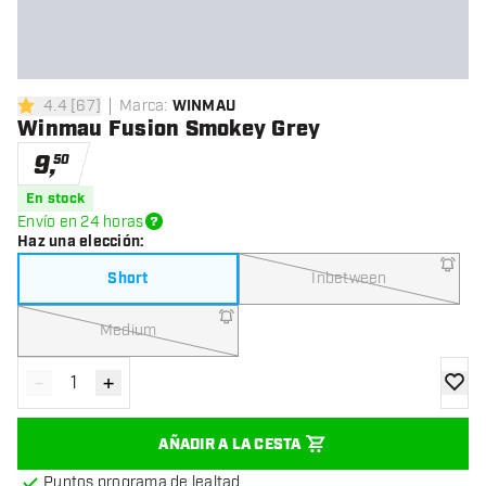
4.4
[
67
]
Marca
:
WINMAU
4.4 estrellas de puntuación
Winmau Fusion Smokey Grey
9
,
50
En stock
Envío en 24 horas
Haz una elección
:
Short
Inbetween
Medium
-
+
Disminuir cantidad
Aumentar cantidad
añadir
AÑADIR A LA CESTA
Puntos programa de lealtad