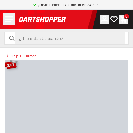
¡Envío rápido! Expedición en 24 horas
Menú
0
Cuenta
Mi lista de
Carr
volver a la página de inicio
buscar
buscar
Top 10 Plumas