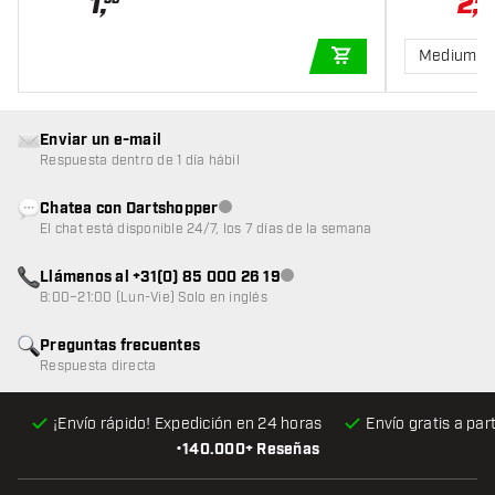
1
,
2
,
Medium 3
AÑADIR A LA CEST
Enviar un e-mail
Respuesta dentro de 1 día hábil
Chatea con Dartshopper
Atención al cliente no disponible
El chat está disponible 24/7, los 7 días de la semana
Llámenos al +31(0) 85 000 26 19
Atención al cliente no disponible
8:00–21:00 (Lun-Vie) Solo en inglés
Preguntas frecuentes
Respuesta directa
¡Envío rápido! Expedición en 24 horas
Envío gratis
a par
•
140.000+ Reseñas