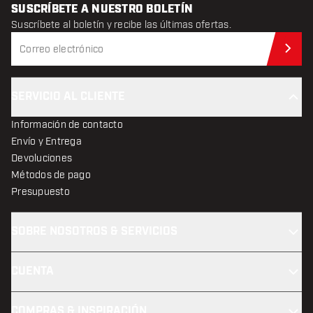
SUSCRÍBETE A NUESTRO BOLETÍN
Suscríbete al boletín y recibe las últimas ofertas.
Sus
SERVICIO AL CLIENTE
Información de contacto
Envío y Entrega
Devoluciones
Métodos de pago
Presupuesto
SOBRE NOSOTROS & SERVICIOS
CUENTA
COMPRAS & INSPIRACIÓN