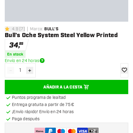
4.9
[
7
]
Marca
:
BULL'S
4.9 estrellas de puntuación
Bull's Oche System Steel Yellow Printed
34
,
95
En stock
Envío en 24 horas
-
+
Disminuir cantidad
Aumentar cantidad
añadir
AÑADIR A LA CESTA
Puntos programa de lealtad
Entrega gratuita a partir de 75 €
¡Envío rápido! Envío en 24 horas
Paga después
+
2