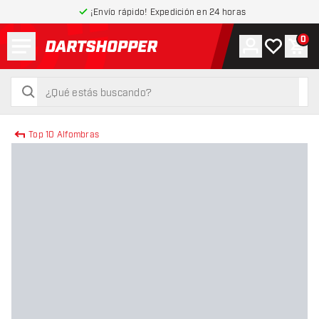
¡Envío rápido! Expedición en 24 horas
Menú
0
Cuenta
Mi lista de
Carr
volver a la página de inicio
buscar
buscar
Top 10 Alfombras