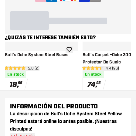
¿QUIZÁS TE INTERESE TAMBIÉN ESTO?
añadir a la lista de deseos
Bull's Oche System Steel Buses
Bull's Carpet +Oche 300x
Protector De Suelo
abrir panel de reseñas
5.0 (2)
abrir panel de 
4.4 (96)
5 estrellas de puntuación
4.4 estrellas de puntuación
En stock
En stock
18
,
74
,
95
95
INFORMACIÓN DEL PRODUCTO
La descripción de Bull's Oche System Steel Yellow
Printed estará online lo antes posible. ¡Nuestras
disculpas!
Leer más