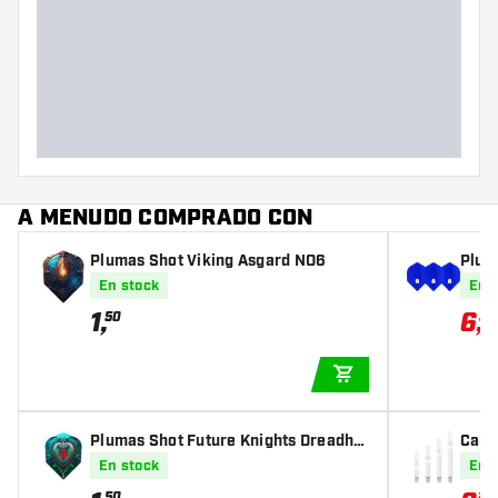
A MENUDO COMPRADO CON
Plumas Shot Viking Asgard NO6
Plum
ocke
En stock
En 
1
,
6
,
50
37
AÑADIR A LA CEST
Plumas Shot Future Knights Dreadhe
Cañas
art NO6
ky W
En stock
En 
50
20