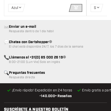
Azul
S
AÑADIR A LA CEST
Enviar un e-mail
Respuesta dentro de 1 día hábil
Chatea con Dartshopper
Atención al cliente no disponible
El chat está disponible 24/7, los 7 días de la semana
Llámenos al +31(0) 85 000 26 19
Atención al cliente no disponible
8:00–21:00 (Lun-Vie) Solo en inglés
Preguntas frecuentes
Respuesta directa
¡Envío rápido! Expedición en 24 horas
Envío gratis
a par
•
140.000+ Reseñas
SUSCRÍBETE A NUESTRO BOLETÍN