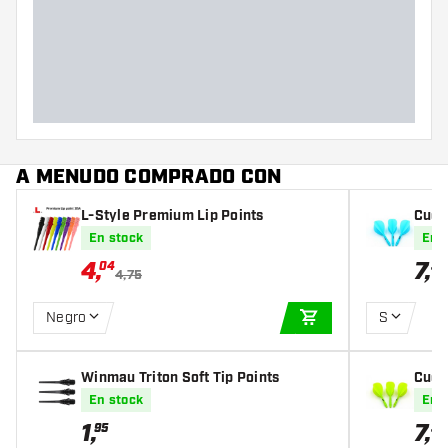
A MENUDO COMPRADO CON
L-Style Premium Lip Points
Cues
st Te
En stock
En 
4
,
7
,
04
35
4,75
Negro
S
AÑADIR A LA CEST
Winmau Triton Soft Tip Points
Cues
st Te
En stock
En 
1
,
7
,
95
35