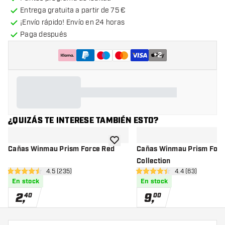
Entrega gratuita a partir de 75 €
¡Envío rápido! Envío en 24 horas
Paga después
+
2
¿QUIZÁS TE INTERESE TAMBIÉN ESTO?
añadir a la lista de deseos
Cañas Winmau Prism Force Red
Cañas Winmau Prism Forc
Collection
abrir panel de reseñas
4.5 (235)
abrir panel de 
4.4 (63)
4.5 estrellas de puntuación
4.4 estrellas de puntuación
En stock
En stock
2
,
9
,
40
00