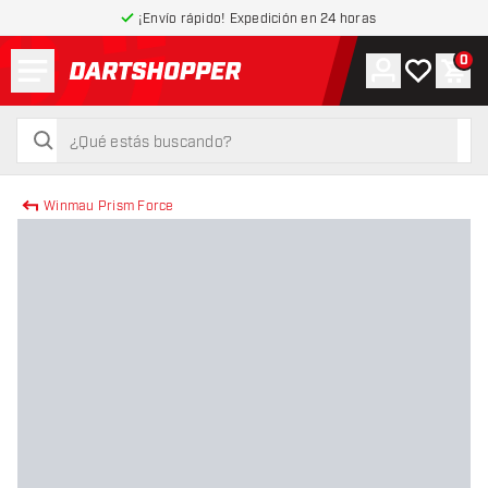
¡Envío rápido! Expedición en 24 horas
Menú
0
Cuenta
Mi lista de
Carr
volver a la página de inicio
buscar
buscar
Winmau Prism Force