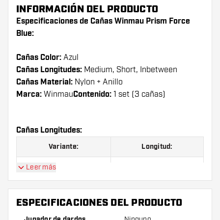
INFORMACIÓN DEL PRODUCTO
Especificaciones de Cañas Winmau Prism Force
Blue:
Cañas Color:
Azul
Cañas Longitudes:
Medium, Short, Inbetween
Cañas Material:
Nylon + Anillo
Marca:
Winmau
Contenido:
1 set (3 cañas)
Cañas Longitudes:
Variante:
Longitud:
Short
37 mm
Leer más
Inbetween
41 mm
ESPECIFICACIONES DEL PRODUCTO
Medium
48 mm
Jugador de dardos
Ninguno