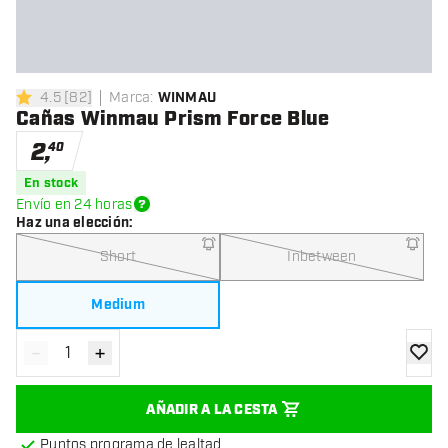
4.5
[
82
]
Marca
:
WINMAU
4.5 estrellas de puntuación
Cañas Winmau Prism Force Blue
2
,
40
En stock
Envío en 24 horas
Haz una elección
:
Short
Inbetween
Medium
-
+
Disminuir cantidad
Aumentar cantidad
añadir
AÑADIR A LA CESTA
Puntos programa de lealtad