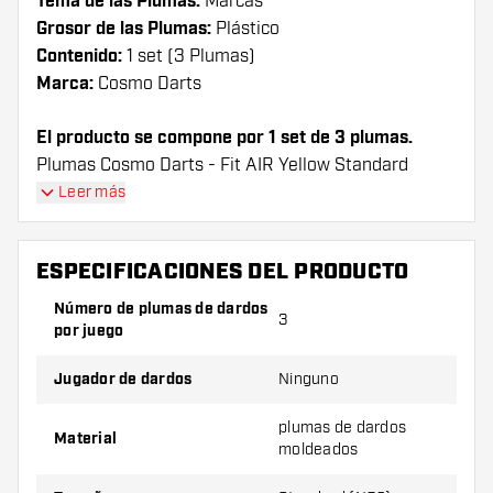
Tema de las Plumas:
Marcas
Grosor de las Plumas:
Plástico
Contenido:
1 set (3 Plumas)
Marca:
Cosmo Darts
El producto se compone por 1 set de 3 plumas.
Plumas Cosmo Darts - Fit AIR Yellow Standard
flights have a long lifespan. These flights can only
Leer más
be used with Cosmo Fit Shafts.
ESPECIFICACIONES DEL PRODUCTO
¡Consejo de Dartshopper!
Número de plumas de dardos
Asegúrate de tener suficientes plumas y cañas.
3
por juego
Estas pueden dañarse o romperse con el uso.
Jugador de dardos
Ninguno
Prueba una forma, un material o un grosor
plumas de dardos
diferente de plumas para descubrir qué
Material
moldeados
variante es mejor para ti.