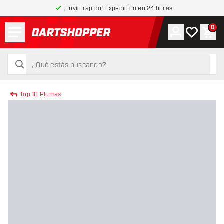
¡Envío rápido! Expedición en 24 horas
Menú
0
Cuenta
Mi lista de
Carr
volver a la página de inicio
buscar
buscar
Top 10 Plumas