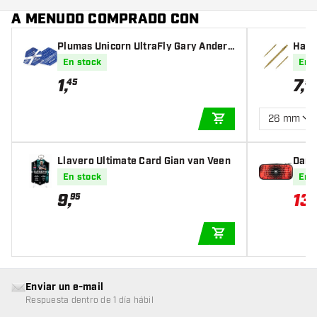
A MENUDO COMPRADO CON
Plumas Unicorn UltraFly Gary Anders
Harr
on
En stock
En 
1
,
7
,
45
95
26 mm
AÑADIR A LA CEST
Llavero Ultimate Card Gian van Veen
Dard
ing 
En stock
En 
9
,
13
,
95
AÑADIR A LA CEST
Enviar un e-mail
Respuesta dentro de 1 día hábil