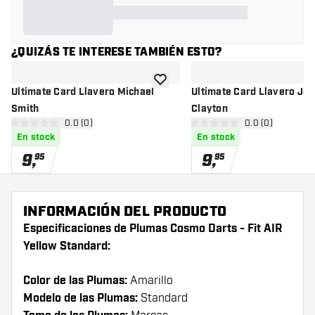
¿QUIZÁS TE INTERESE TAMBIÉN ESTO?
añadir a la lista de deseos
Ultimate Card Llavero Michael
Ultimate Card Llavero Jo
Smith
Clayton
abrir panel de reseñas
0.0 (0)
abrir panel de r
0.0 (0)
0 estrellas de puntuación
0 estrellas de puntuación
En stock
En stock
9
,
9
,
95
95
INFORMACIÓN DEL PRODUCTO
Especificaciones de Plumas Cosmo Darts - Fit AIR
Yellow Standard:
Color de las Plumas:
Amarillo
Modelo de las Plumas:
Standard