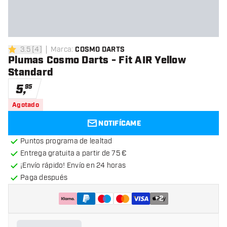
3.5
[
4
]
Marca
:
COSMO DARTS
3.5 estrellas de puntuación
Plumas Cosmo Darts - Fit AIR Yellow
Standard
5
,
95
Agotado
NOTIFÍCAME
Puntos programa de lealtad
Entrega gratuita a partir de 75 €
¡Envío rápido! Envío en 24 horas
Paga después
+
2