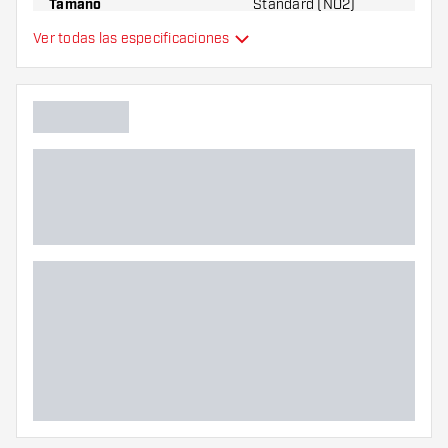
Tamaño
Standard (NO2)
Ver todas las especificaciones
plumas de dardos
Tipo
moldeados
Flexibilidad
Color principal