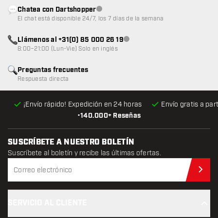
Chatea con Dartshopper
Atención al cliente no disponible
El chat está disponible 24/7, los 7 días de la semana
Llámenos al +31(0) 85 000 26 19
Atención al cliente no disponible
8:00–21:00 (Lun-Vie) Solo en inglés
Preguntas frecuentes
Respuesta directa
¡Envío rápido! Expedición en 24 horas
Envío gratis
a par
•
140.000+ Reseñas
SUSCRÍBETE A NUESTRO BOLETÍN
Suscríbete al boletín y recibe las últimas ofertas.
Sus
SERVICIO AL CLIENTE