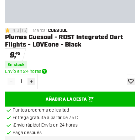
4.3
[
15
]
Marca
:
CUESOUL
4.3 estrellas de puntuación
Plumas Cuesoul - ROST Integrated Dart
Flights - LOVEone - Black
9
,
45
En stock
Envío en 24 horas
-
+
Disminuir cantidad
Aumentar cantidad
añadir
AÑADIR A LA CESTA
Puntos programa de lealtad
Entrega gratuita a partir de 75 €
¡Envío rápido! Envío en 24 horas
Paga después