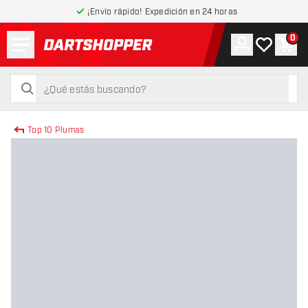
¡Envío rápido! Expedición en 24 horas
Menú
0
Cuenta
Mi lista de
Carr
volver a la página de inicio
buscar
buscar
Top 10 Plumas