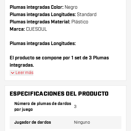
Plumas integradas Color:
Negro
Plumas integradas Longitudes:
Standard
Plumas integradas Material:
Plástico
Marca:
CUESOUL
Plumas integradas Longitudes:
El producto se compone por 1 set de 3 Plumas
integradas.
Leer más
¡Consejo de Dartshopper!
Asegúrate de tener suficientes plumas y cañas.
ESPECIFICACIONES DEL PRODUCTO
Estas pueden dañarse o romperse con el uso.
Número de plumas de dardos
3
por juego
Prueba una forma, un material o un grosor
diferente de plumas para descubrir qué
Jugador de dardos
Ninguno
variante es mejor para ti.