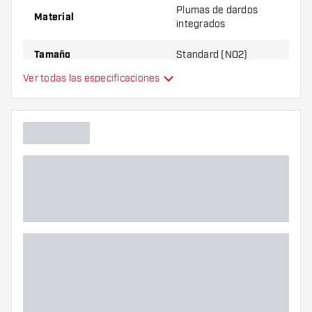
Plumas de dardos
Material
integrados
Tamaño
Standard (NO2)
Ver todas las especificaciones
Plumas de dardos
Tipo
integrados
Flexibilidad
Color principal