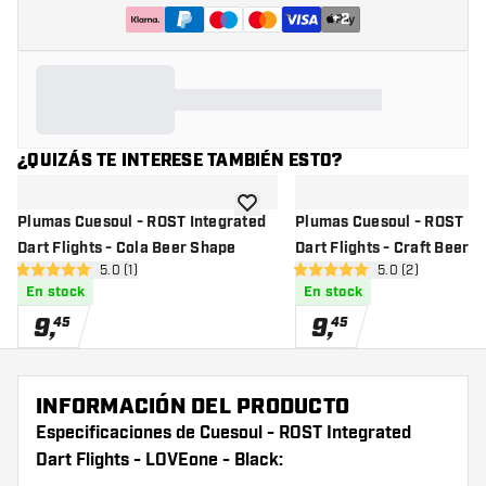
+
2
¿QUIZÁS TE INTERESE TAMBIÉN ESTO?
añadir a la lista de deseos
Plumas Cuesoul - ROST Integrated
Plumas Cuesoul - ROST In
Dart Flights - Cola Beer Shape
Dart Flights - Craft Beer 
abrir panel de reseñas
5.0 (1)
abrir panel de r
5.0 (2)
5 estrellas de puntuación
5 estrellas de puntuación
En stock
En stock
9
,
9
,
45
45
INFORMACIÓN DEL PRODUCTO
Especificaciones de Cuesoul - ROST Integrated
Dart Flights - LOVEone - Black: