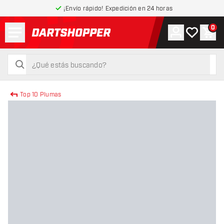
¡Envío rápido! Expedición en 24 horas
Menú
0
Cuenta
Mi lista de
Carr
volver a la página de inicio
buscar
buscar
Top 10 Plumas