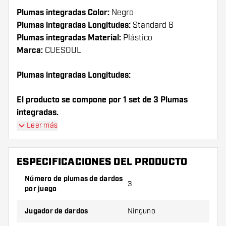
Plumas integradas Color:
Negro
Plumas integradas Longitudes:
Standard 6
Plumas integradas Material:
Plástico
Marca:
CUESOUL
Plumas integradas Longitudes:
El producto se compone por 1 set de 3 Plumas
integradas.
Leer más
¡Consejo de Dartshopper!
Asegúrate de tener suficientes plumas y cañas.
ESPECIFICACIONES DEL PRODUCTO
Estas pueden dañarse o romperse con el uso.
Número de plumas de dardos
3
por juego
Prueba una forma, un material o un grosor
diferente de plumas para descubrir qué
Jugador de dardos
Ninguno
variante es mejor para ti.