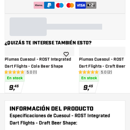
+
2
¿QUIZÁS TE INTERESE TAMBIÉN ESTO?
añadir a la lista de deseos
Plumas Cuesoul - ROST Integrated
Plumas Cuesoul - ROST In
Dart Flights - Cola Beer Shape
Dart Flights - Craft Beer 
abrir panel de reseñas
5.0 (1)
abrir panel de r
5.0 (2)
5 estrellas de puntuación
5 estrellas de puntuación
En stock
En stock
9
,
9
,
45
45
INFORMACIÓN DEL PRODUCTO
Especificaciones de Cuesoul - ROST Integrated
Dart Flights - Draft Beer Shape: