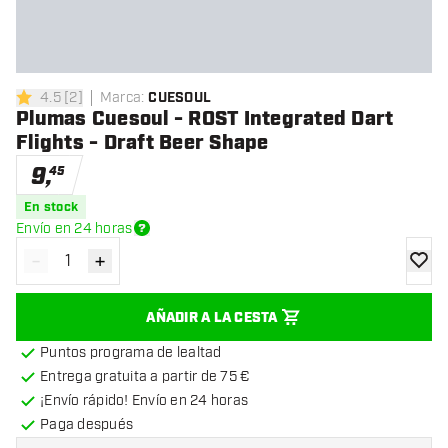
4.5
[
2
]
Marca
:
CUESOUL
4.5 estrellas de puntuación
Plumas Cuesoul - ROST Integrated Dart
Flights - Draft Beer Shape
9
,
45
En stock
Envío en 24 horas
-
+
Disminuir cantidad
Aumentar cantidad
añadir
AÑADIR A LA CESTA
Puntos programa de lealtad
Entrega gratuita a partir de 75 €
¡Envío rápido! Envío en 24 horas
Paga después