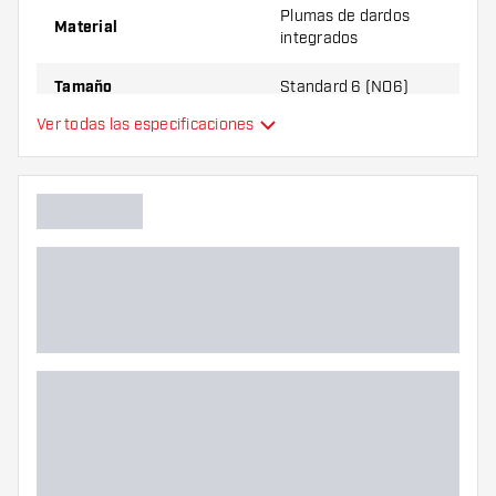
Plumas de dardos
Material
integrados
Tamaño
Standard 6 (NO6)
Ver todas las especificaciones
Plumas de dardos
Tipo
integrados
Flexibilidad
Color principal