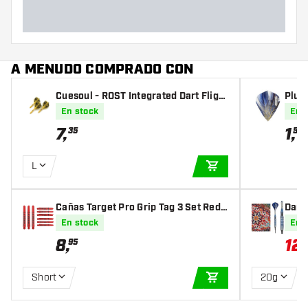
A MENUDO COMPRADO CON
Cuesoul - ROST Integrated Dart Flight
Plum
s - Skeleton Yellow Shape
e
En stock
En 
7
,
1
,
35
50
L
AÑADIR A LA CEST
Cañas Target Pro Grip Tag 3 Set Red
Dard
Black
En stock
En 
8
,
12
95
Short
20g
AÑADIR A LA CEST