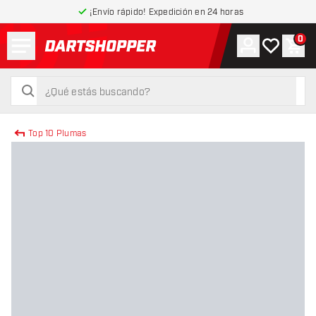
¡Envío rápido! Expedición en 24 horas
Menú
0
Cuenta
Mi lista de
Carr
volver a la página de inicio
buscar
buscar
Top 10 Plumas