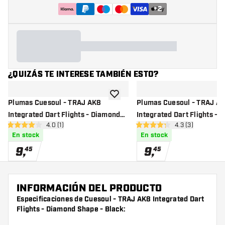
+
2
¿QUIZÁS TE INTERESE TAMBIÉN ESTO?
añadir a la lista de deseos
Plumas Cuesoul - TRAJ AK8
Plumas Cuesoul - TRAJ A
Integrated Dart Flights - Diamond
Integrated Dart Flights - 
abrir panel de reseñas
4.0 (1)
abrir panel de r
4.3 (3)
Shape - Yellow
Shape - White
4 estrellas de puntuación
4.3 estrellas de puntuación
En stock
En stock
9
,
9
,
45
45
INFORMACIÓN DEL PRODUCTO
Especificaciones de Cuesoul - TRAJ AK8 Integrated Dart
Flights - Diamond Shape - Black: