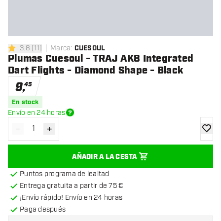
3.8
[
11
]
Marca
:
CUESOUL
3.8 estrellas de puntuación
Plumas Cuesoul - TRAJ AK8 Integrated
Dart Flights - Diamond Shape - Black
9
,
45
En stock
Envío en 24 horas
-
+
Disminuir cantidad
Aumentar cantidad
añadir
AÑADIR A LA CESTA
Puntos programa de lealtad
Entrega gratuita a partir de 75 €
¡Envío rápido! Envío en 24 horas
Paga después