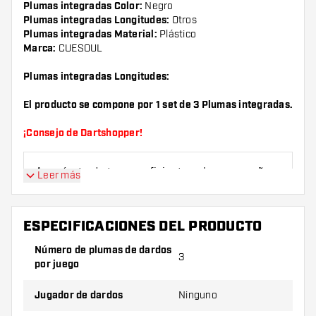
Plumas integradas Color:
Negro
Plumas integradas Longitudes:
Otros
Plumas integradas Material:
Plástico
Marca:
CUESOUL
Plumas integradas Longitudes:
El producto se compone por 1 set de 3 Plumas integradas.
¡Consejo de Dartshopper!
Asegúrate de tener suficientes plumas y cañas.
Leer más
Estas pueden dañarse o romperse con el uso.
ESPECIFICACIONES DEL PRODUCTO
Prueba una forma, un material o un grosor
diferente de plumas para descubrir qué
Número de plumas de dardos
3
variante es mejor para ti.
por juego
Jugador de dardos
Ninguno