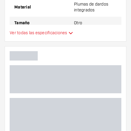
Plumas de dardos
Material
integrados
Tamaño
Otro
Ver todas las especificaciones
Plumas de dardos
Tipo
integrados
Flexibilidad
Color principal