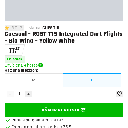
5.0
[
2
]
Marca
:
CUESOUL
5 estrellas de puntuación
Cuesoul - ROST T19 Integrated Dart Flights
- Big Wing - Yellow White
11
,
35
En stock
Envío en 24 horas
Haz una elección
:
M
L
-
+
Disminuir cantidad
Aumentar cantidad
añadir
AÑADIR A LA CESTA
Puntos programa de lealtad
Entrega gratuita a partir de 75 €