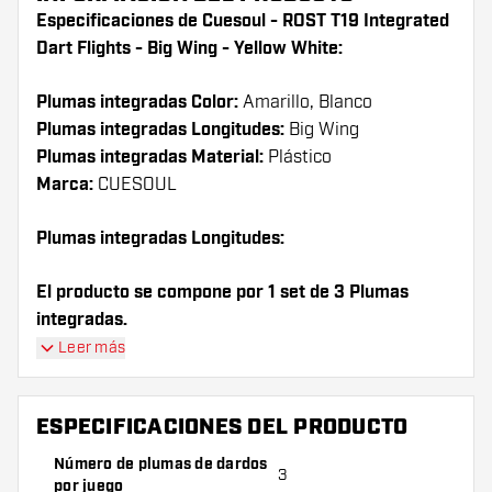
Especificaciones de Cuesoul - ROST T19 Integrated
Dart Flights - Big Wing - Yellow White:
Plumas integradas Color:
Amarillo, Blanco
Plumas integradas Longitudes:
Big Wing
Plumas integradas Material:
Plástico
Marca:
CUESOUL
Plumas integradas Longitudes:
El producto se compone por 1 set de 3 Plumas
integradas.
Leer más
¡Consejo de Dartshopper!
Asegúrate de tener suficientes plumas y cañas.
ESPECIFICACIONES DEL PRODUCTO
Estas pueden dañarse o romperse con el uso.
Número de plumas de dardos
3
por juego