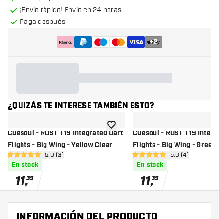
¡Envío rápido! Envío en 24 horas
Paga después
+
2
¿QUIZÁS TE INTERESE TAMBIÉN ESTO?
añadir a la lista de deseos
Cuesoul - ROST T19 Integrated Dart
Cuesoul - ROST T19 Integr
Flights - Big Wing - Yellow Clear
Flights - Big Wing - Green
abrir panel de reseñas
5.0 (3)
abrir panel de r
5.0 (4)
5 estrellas de puntuación
5 estrellas de puntuación
En stock
En stock
11
,
11
,
35
35
INFORMACIÓN DEL PRODUCTO