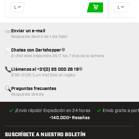
L
L
AÑADIR A LA CEST
Enviar un e-mail
Respuesta dentro de 1 día hábil
Chatea con Dartshopper
Atención al cliente no disponible
El chat está disponible 24/7, los 7 días de la semana
Llámenos al +31(0) 85 000 26 19
Atención al cliente no disponible
8:00–21:00 (Lun-Vie) Solo en inglés
Preguntas frecuentes
Respuesta directa
¡Envío rápido! Expedición en 24 horas
Envío gratis
a par
•
140.000+ Reseñas
SUSCRÍBETE A NUESTRO BOLETÍN