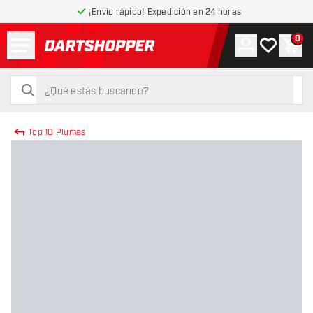
¡Envío rápido! Expedición en 24 horas
Menú
0
Cuenta
Mi lista de
Carr
volver a la página de inicio
buscar
buscar
Top 10 Plumas