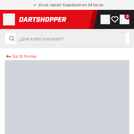
¡Envío rápido! Expedición en 24 horas
Menú
0
Cuenta
Mi lista de
Carr
volver a la página de inicio
buscar
buscar
Top 10 Plumas