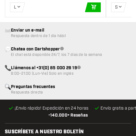
L
S
AÑADIR A LA CEST
Enviar un e-mail
Respuesta dentro de 1 día hábil
Chatea con Dartshopper
Atención al cliente no disponible
El chat está disponible 24/7, los 7 días de la semana
Llámenos al +31(0) 85 000 26 19
Atención al cliente no disponible
8:00–21:00 (Lun-Vie) Solo en inglés
Preguntas frecuentes
Respuesta directa
¡Envío rápido! Expedición en 24 horas
Envío gratis
a par
•
140.000+ Reseñas
SUSCRÍBETE A NUESTRO BOLETÍN