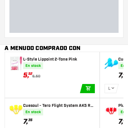
A MENUDO COMPRADO CON
L-Style Lippoint 2-Tone Pink
Cues
st St
En stock
En 
5
,
7
,
52
35
6,50
L
AÑADIR A LA CEST
Cuesoul - Tero Flight System AK5 Ro
Plum
st Standard - Yellow
ost B
En stock
En 
7
,
7
,
35
35