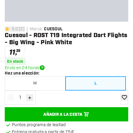
5.0
[
2
]
Marca
:
CUESOUL
5 estrellas de puntuación
Cuesoul - ROST T19 Integrated Dart Flights
- Big Wing - Pink White
11
,
35
En stock
Envío en 24 horas
Haz una elección
:
M
L
-
+
Disminuir cantidad
Aumentar cantidad
añadir
AÑADIR A LA CESTA
Puntos programa de lealtad
Entrega gratuita a partir de 75 €