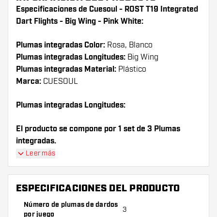
Especificaciones de Cuesoul - ROST T19 Integrated
Dart Flights - Big Wing - Pink White:
Plumas integradas Color:
Rosa, Blanco
Plumas integradas Longitudes:
Big Wing
Plumas integradas Material:
Plástico
Marca:
CUESOUL
Plumas integradas Longitudes:
El producto se compone por 1 set de 3 Plumas
integradas.
Leer más
¡Consejo de Dartshopper!
Asegúrate de tener suficientes plumas y cañas.
ESPECIFICACIONES DEL PRODUCTO
Estas pueden dañarse o romperse con el uso.
Número de plumas de dardos
3
por juego