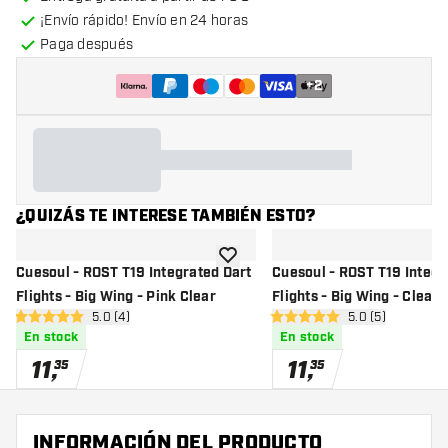
¡Envío rápido! Envío en 24 horas
Paga después
+
2
¿QUIZÁS TE INTERESE TAMBIÉN ESTO?
añadir a la lista de deseos
Cuesoul - ROST T19 Integrated Dart
Cuesoul - ROST T19 Integr
Flights - Big Wing - Pink Clear
Flights - Big Wing - Clear 
abrir panel de reseñas
5.0 (4)
abrir panel de r
5.0 (5)
5 estrellas de puntuación
5 estrellas de puntuación
En stock
En stock
11
,
11
,
35
35
INFORMACIÓN DEL PRODUCTO