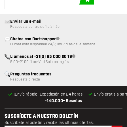
AÑADIR A LA CEST
Enviar un e-mail
Respuesta dentro de 1 día hábil
Chatea con Dartshopper
Atención al cliente no disponible
El chat está disponible 24/7, los 7 días de la semana
Llámenos al +31(0) 85 000 26 19
Atención al cliente no disponible
8:00–21:00 (Lun-Vie) Solo en inglés
Preguntas frecuentes
Respuesta directa
¡Envío rápido! Expedición en 24 horas
Envío gratis
a par
•
140.000+ Reseñas
SUSCRÍBETE A NUESTRO BOLETÍN
Suscríbete al boletín y recibe las últimas ofertas.