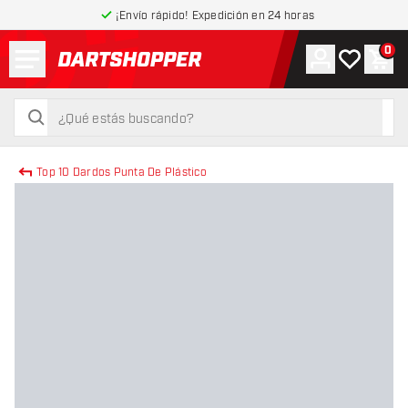
¡Envío rápido! Expedición en 24 horas
Menú
0
Cuenta
Mi lista de
Carr
volver a la página de inicio
buscar
buscar
Top 10 Dardos Punta De Plástico