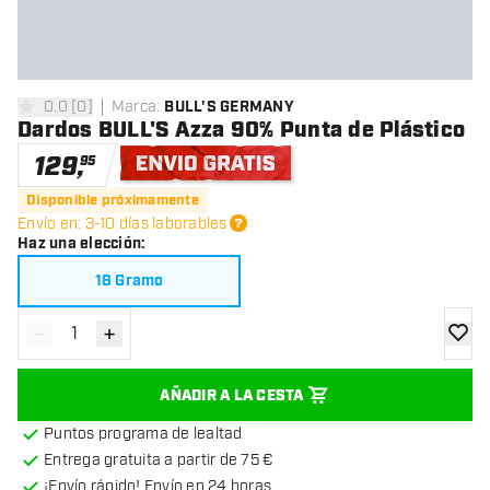
0.0
[
0
]
Marca
:
BULL'S GERMANY
0 estrellas de puntuación
Dardos BULL'S Azza 90% Punta de Plástico
129
,
95
Envío gratis
Disponible próximamente
Envío en: 3-10 días laborables
Haz una elección
:
18 Gramo
-
+
Disminuir cantidad
Aumentar cantidad
añadir
AÑADIR A LA CESTA
Puntos programa de lealtad
Entrega gratuita a partir de 75 €
¡Envío rápido! Envío en 24 horas