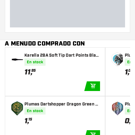
Diámetro máximo del barril
(mm)
Largo del barril (mm)
A MENUDO COMPRADO CON
Karella 2BA Soft Tip Dart Points Blac
Plum
k Small - 1000 Pack
En stock
En 
11
,
1
,
95
00
AÑADIR A LA CEST
Plumas Dartshopper Dragon Green N
Plum
O2
En stock
En 
1
,
0
,
15
95