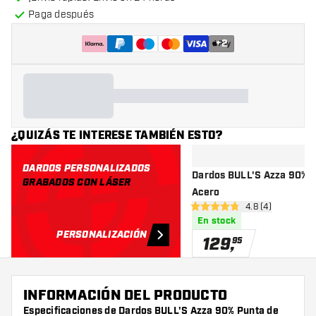
Paga después
+
2
¿QUIZÁS TE INTERESE TAMBIÉN ESTO?
DARDOS PERSONALIZADOS
Dardos BULL'S Azza 90% P
GRABADOS CON LÁSER
Acero
abrir panel de r
4.8 (4)
4.8 estrellas de puntuación
En stock
PERSONALIZACIÓN
129
,
95
INFORMACIÓN DEL PRODUCTO
Especificaciones de Dardos BULL'S Azza 90% Punta de