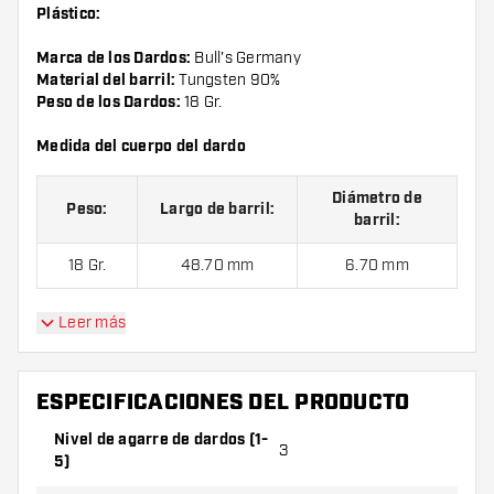
Plástico:
Marca de los Dardos:
Bull's Germany
Material del barril:
Tungsten 90%
Peso de los Dardos:
18 Gr.
Medida del cuerpo del dardo
Diámetro de
Peso:
Largo de barril:
barril:
18 Gr.
48.70 mm
6.70 mm
Leer más
Dardos BULL'S Azza 90% Punta de Plástico contiene:
1
juego de dardos(3 cuerpos), 1 juego de cañas (3 cañas) y 1
juego de plumas (3 plumas).
ESPECIFICACIONES DEL PRODUCTO
Nivel de agarre de dardos (1-
3
5)