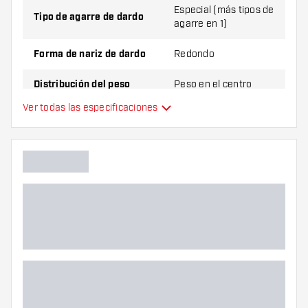
Especial (más tipos de
Tipo de agarre de dardo
agarre en 1)
Forma de nariz de dardo
Redondo
Distribución del peso
Peso en el centro
Ver todas las especificaciones
Material de dardo
Tungsten 90%
Agarre de punta de dardo
Jugador de dardos
Color de dardo
Zona de agarre de dardos
Forma de dardo
Peso del dardo