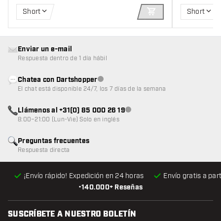
Short
Short
AÑADIR A LA CEST
Enviar un e-mail
Respuesta dentro de 1 día hábil
Chatea con Dartshopper
Atención al cliente no disponible
El chat está disponible 24/7, los 7 días de la semana
Llámenos al +31(0) 85 000 26 19
Atención al cliente no disponible
8:00–21:00 (Lun-Vie) Solo en inglés
Preguntas frecuentes
Respuesta directa
¡Envío rápido! Expedición en 24 horas
Envío gratis
a par
•
140.000+ Reseñas
SUSCRÍBETE A NUESTRO BOLETÍN