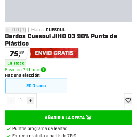
0.0
[
0
]
Marca
:
CUESOUL
0 estrellas de puntuación
Dardos Cuesoul JIHO D3 90% Punta de
Plástico
75
,
99
Envío gratis
En stock
Envío en 24 horas
Haz una elección
:
20 Gramo
-
+
Disminuir cantidad
Aumentar cantidad
añadir
AÑADIR A LA CESTA
Puntos programa de lealtad
Entrega gratuita a partir de 75 €