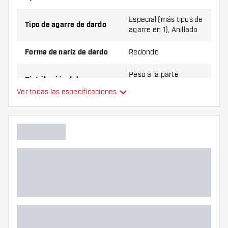
Especial (más tipos de
Tipo de agarre de dardo
agarre en 1), Anillado
Forma de nariz de dardo
Redondo
Peso a la parte
Distribución del peso
delantera
Ver todas las especificaciones
Material de dardo
Tungsten 90%
Agarre de punta de dardo
Jugador de dardos
Color de dardo
Zona de agarre de dardos
Forma de dardo