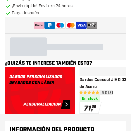
¡Envío rápido! Envío en 24 horas
Paga después
+
2
¿QUIZÁS TE INTERESE TAMBIÉN ESTO?
DARDOS PERSONALIZADOS
Dardos Cuesoul JIHO D3 9
GRABADOS CON LÁSER
de Acero
abrir panel de r
5.0 (2)
5 estrellas de puntuación
En stock
PERSONALIZACIÓN
71
,
25
INFORMACIÓN DEL PRODUCTO