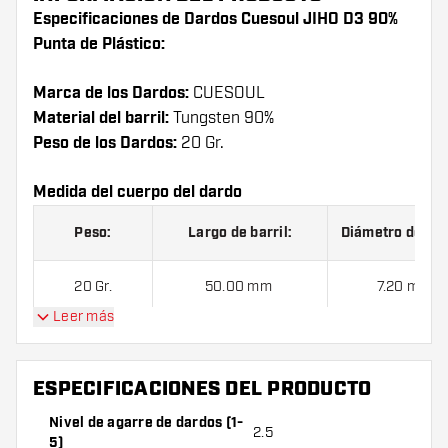
Especificaciones de Dardos Cuesoul JIHO D3 90%
Punta de Plástico:
Marca de los Dardos:
CUESOUL
Material del barril:
Tungsten 90%
Peso de los Dardos:
20 Gr.
Medida del cuerpo del dardo
Peso:
Largo de barril:
Diámetro de barr
20 Gr.
50.00 mm
7.20 mm
Leer más
Dardos Cuesoul JIHO D3 90% Punta de Plástico
ESPECIFICACIONES DEL PRODUCTO
contienen:
1 juego de dardos (3 cuerpos), 1 juego de
cañas (3 cañas) y 1 juego de plumas (3 plumas).
Nivel de agarre de dardos (1-
2.5
5)