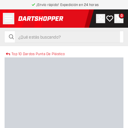
¡Envío rápido! Expedición en 24 horas
Menú
0
Cuenta
Mi lista de
Carr
volver a la página de inicio
buscar
buscar
Top 10 Dardos Punta De Plástico