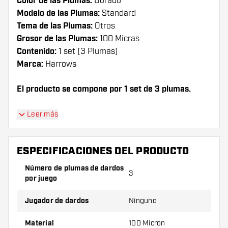
Color de las Plumas:
Dorado
Modelo de las Plumas:
Standard
Tema de las Plumas:
Otros
Grosor de las Plumas:
100 Micras
Contenido:
1 set (3 Plumas)
Marca:
Harrows
El producto se compone por 1 set de 3 plumas.
¡Consejo de Dartshopper!
Leer más
Asegúrate de tener suficientes plumas y cañas.
Estas pueden dañarse o romperse con el uso.
ESPECIFICACIONES DEL PRODUCTO
Número de plumas de dardos
3
Prueba una forma, un material o un grosor
por juego
diferente de plumas para descubrir qué
variante es mejor para ti.
Jugador de dardos
Ninguno
Material
100 Micron