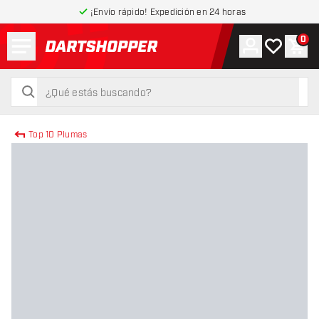
¡Envío rápido! Expedición en 24 horas
Menú
0
Cuenta
Mi lista de
Carr
volver a la página de inicio
buscar
buscar
Top 10 Plumas