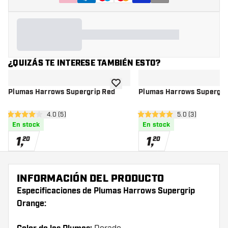
¿QUIZÁS TE INTERESE TAMBIÉN ESTO?
añadir a la lista de deseos
Plumas Harrows Supergrip Red
Plumas Harrows Supergri
abrir panel de reseñas
4.0 (5)
abrir panel de r
5.0 (3)
4 estrellas de puntuación
5 estrellas de puntuación
En stock
En stock
1
,
1
,
20
20
INFORMACIÓN DEL PRODUCTO
Especificaciones de Plumas Harrows Supergrip
Orange: