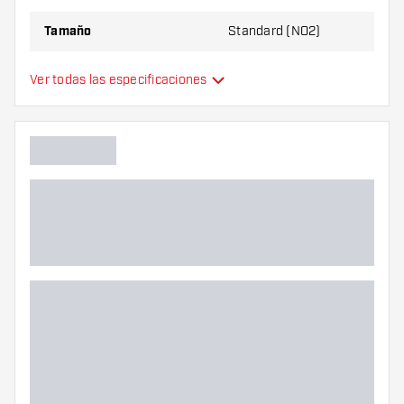
Tamaño
Standard (NO2)
Tipo
Estándar
Ver todas las especificaciones
Flexibilidad
Color principal