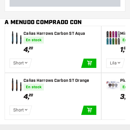
A MENUDO COMPRADO CON
Cañas Harrows Carbon ST Aqua
Miss
En stock
En 
4
,
1
,
20
00
Short
Lila
AÑADIR A LA CEST
Cañas Harrows Carbon ST Orange
Plum
En stock
En 
4
,
3
,
20
45
Short
AÑADIR A LA CEST