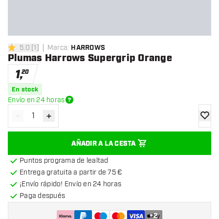
5.0
[
1
]
Marca
:
HARROWS
5 estrellas de puntuación
Plumas Harrows Supergrip Orange
1
,
20
En stock
Envío en 24 horas
-
+
Disminuir cantidad
Aumentar cantidad
añadir
AÑADIR A LA CESTA
Puntos programa de lealtad
Entrega gratuita a partir de 75 €
¡Envío rápido! Envío en 24 horas
Paga después
+
2