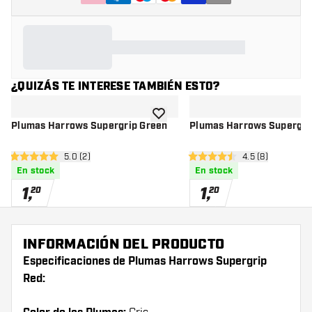
¿QUIZÁS TE INTERESE TAMBIÉN ESTO?
añadir a la lista de deseos
Plumas Harrows Supergrip Green
Plumas Harrows Supergri
abrir panel de reseñas
5.0 (2)
abrir panel de r
4.5 (8)
5 estrellas de puntuación
4.5 estrellas de puntuación
En stock
En stock
1
,
1
,
20
20
INFORMACIÓN DEL PRODUCTO
Especificaciones de Plumas Harrows Supergrip
Red: