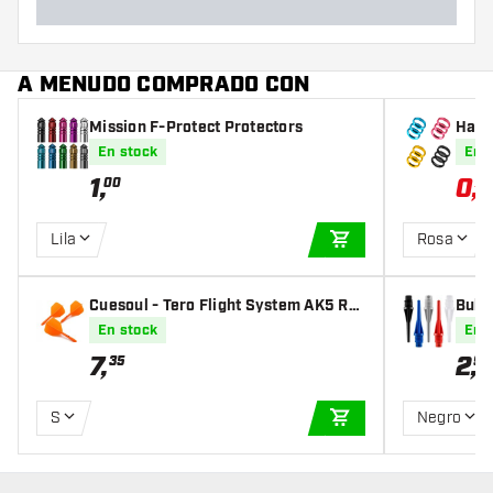
A MENUDO COMPRADO CON
Mission F-Protect Protectors
Harr
En stock
En 
1
,
0
,
00
76
Lila
Rosa
AÑADIR A LA CEST
Cuesoul - Tero Flight System AK5 Ro
Bull'
st Big Wing - Orange
En stock
En 
7
,
2
,
35
95
S
Negro
AÑADIR A LA CEST