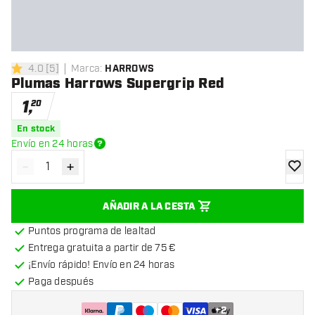
4.0
[
5
]
Marca
:
HARROWS
4 estrellas de puntuación
Plumas Harrows Supergrip Red
1
,
20
En stock
Envío en 24 horas
-
+
Disminuir cantidad
Aumentar cantidad
añadir
AÑADIR A LA CESTA
Puntos programa de lealtad
Entrega gratuita a partir de 75 €
¡Envío rápido! Envío en 24 horas
Paga después
+
2