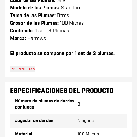
Color de las Plumas:
Gris
Modelo de las Plumas:
Standard
Tema de las Plumas:
Otros
Grosor de las Plumas:
100 Micras
Contenido:
1 set (3 Plumas)
Marca:
Harrows
El producto se compone por 1 set de 3 plumas.
¡Consejo de Dartshopper!
Leer más
Asegúrate de tener suficientes plumas y cañas.
Estas pueden dañarse o romperse con el uso.
ESPECIFICACIONES DEL PRODUCTO
Número de plumas de dardos
3
Prueba una forma, un material o un grosor
por juego
diferente de plumas para descubrir qué
variante es mejor para ti.
Jugador de dardos
Ninguno
Material
100 Micron