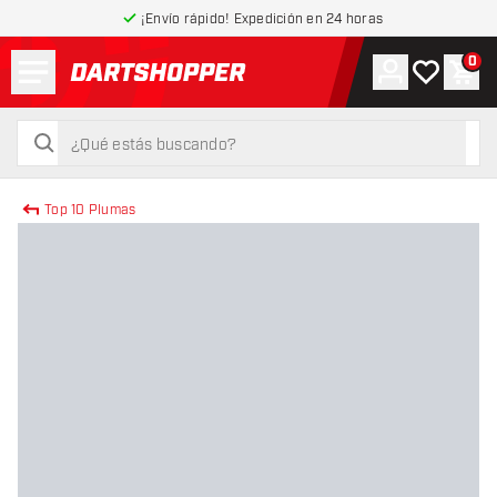
¡Envío rápido! Expedición en 24 horas
Menú
0
Cuenta
Mi lista de
Carr
volver a la página de inicio
buscar
buscar
Top 10 Plumas