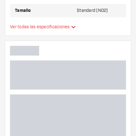
Tamaño
Standard (NO2)
Tipo
Estándar
Ver todas las especificaciones
Flexibilidad
Color principal