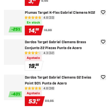
3
,
57
5,95
Plumas Target K-Flex Gabriel Clemens NO2
añadir
abrir panel de reseñas
4.8 (33)
4.8 estrellas de puntuación
En stock
-
25
%
14
,
99
19,99
Dardos Target Gabriel Clemens Brass
añadir
Conjunto 22 Piezas Punta de Acero
abrir panel de reseñas
4.3 (32)
4.3 estrellas de puntuación
Agotado
19
,
95
Dardos Target Gabriel Clemens G2 Swiss
añadir
Point 90% Punta de Acero
abrir panel de reseñas
4.8 (38)
4.8 estrellas de puntuación
Agotado
-
40
%
53
,
97
89,95