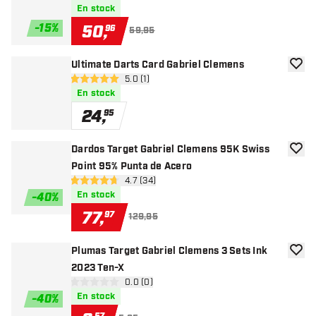
En stock
-
15
%
50
,
96
59,95
Ultimate Darts Card Gabriel Clemens
añadir
abrir panel de reseñas
5.0 (1)
5 estrellas de puntuación
En stock
24
,
95
Dardos Target Gabriel Clemens 95K Swiss
añadir
Point 95% Punta de Acero
abrir panel de reseñas
4.7 (34)
4.7 estrellas de puntuación
En stock
-
40
%
77
,
97
129,95
Plumas Target Gabriel Clemens 3 Sets Ink
añadir
2023 Ten-X
abrir panel de reseñas
0.0 (0)
0 estrellas de puntuación
En stock
-
40
%