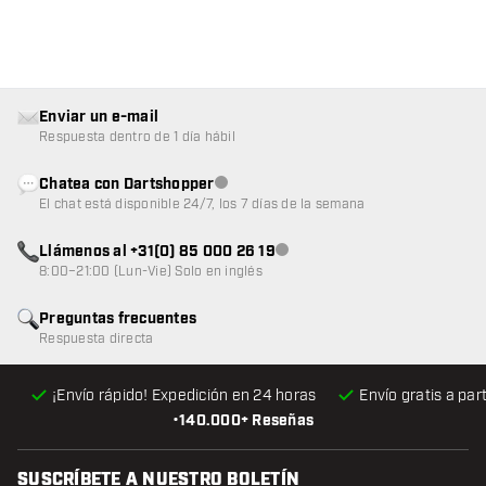
Enviar un e-mail
Respuesta dentro de 1 día hábil
Chatea con Dartshopper
Atención al cliente no disponible
El chat está disponible 24/7, los 7 días de la semana
Llámenos al +31(0) 85 000 26 19
Atención al cliente no disponible
8:00–21:00 (Lun-Vie) Solo en inglés
Preguntas frecuentes
Respuesta directa
¡Envío rápido! Expedición en 24 horas
Envío gratis
a par
•
140.000+ Reseñas
SUSCRÍBETE A NUESTRO BOLETÍN