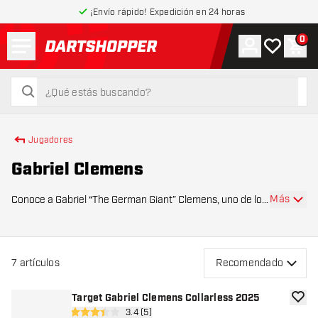
¡Envío rápido! Expedición en 24 horas
Menú
0
Cuenta
Mi lista de
Carr
volver a la página de inicio
buscar
buscar
Jugadores
Gabriel Clemens
Más
Conoce a Gabriel “The German Giant” Clemens, uno de los
mejores jugadores de dardos de Alemania. Clemens es
conocido por su estilo de juego tranquilo, su gran
precisión en los cierres y su papel clave
7
artículos
Recomendado
Target Gabriel Clemens Collarless 2025
añadir
abrir panel de reseñas
3.4 (5)
3.4 estrellas de puntuación