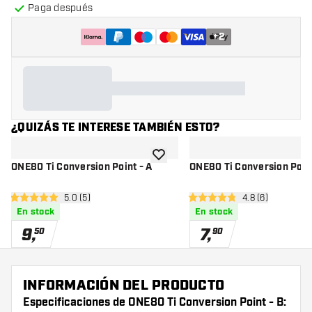
Paga después
+
2
¿QUIZÁS TE INTERESE TAMBIÉN ESTO?
añadir a la lista de deseos
ONE80 Ti Conversion Point - A
ONE80 Ti Conversion Point
abrir panel de reseñas
5.0 (5)
abrir panel de r
4.8 (6)
5 estrellas de puntuación
4.8 estrellas de puntuación
En stock
En stock
9
,
7
,
50
90
INFORMACIÓN DEL PRODUCTO
Especificaciones de ONE80 Ti Conversion Point - B: