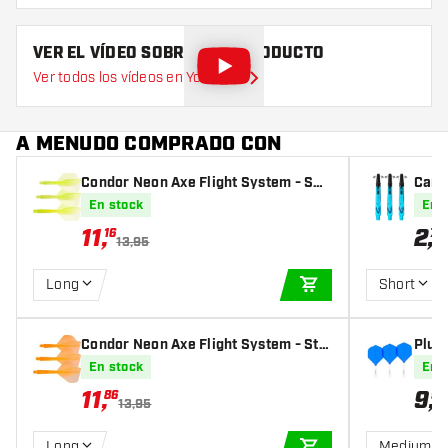
VER EL VÍDEO SOBRE ESTE PRODUCTO
Ver todos los vídeos en YouTube
A MENUDO COMPRADO CON
Condor Neon Axe Flight System - Sm
Cañ
all Yellow
e
En stock
En 
11
,
2
,
16
70
13,95
Long
Short
AÑADIR A LA CEST
Condor Neon Axe Flight System - Sta
Plum
ndard Orange
m Wh
En stock
En 
11
,
9
,
86
95
13,95
Long
Medium