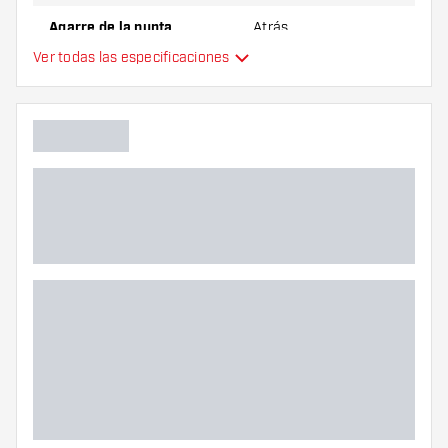
Agarre de la punta
Atrás
Ver todas las especificaciones
Color principal
Longitud de la punta