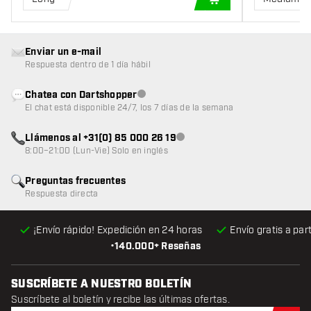
AÑADIR A LA CEST
Enviar un e-mail
Respuesta dentro de 1 día hábil
Chatea con Dartshopper
Atención al cliente no disponible
El chat está disponible 24/7, los 7 días de la semana
Llámenos al +31(0) 85 000 26 19
Atención al cliente no disponible
8:00–21:00 (Lun-Vie) Solo en inglés
Preguntas frecuentes
Respuesta directa
¡Envío rápido! Expedición en 24 horas
Envío gratis
a par
•
140.000+ Reseñas
SUSCRÍBETE A NUESTRO BOLETÍN
Suscríbete al boletín y recibe las últimas ofertas.