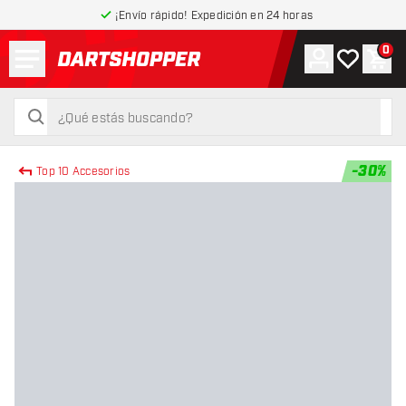
¡Envío rápido! Expedición en 24 horas
Menú
0
Cuenta
Mi lista de
Carr
volver a la página de inicio
buscar
buscar
-
30
%
Top 10 Accesorios