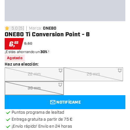
5.0
[
5
]
Marca
:
ONE80
5 estrellas de puntuación
ONE80 Ti Conversion Point - B
6
,
65
9,50
¡Estás ahorrando un
30%
!
Agotado
Haz una elección
:
22 mm
26 mm
30 mm
NOTIFÍCAME
Puntos programa de lealtad
Entrega gratuita a partir de 75 €
¡Envío rápido! Envío en 24 horas