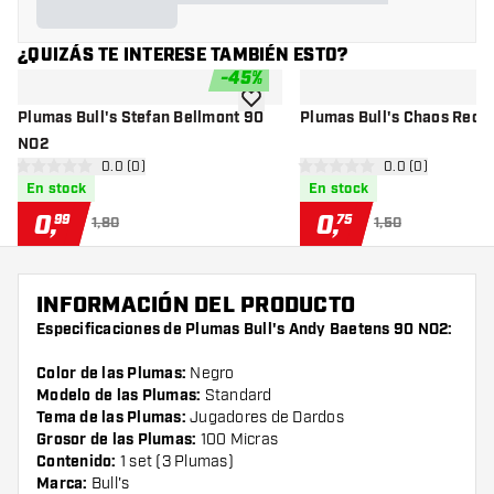
¿QUIZÁS TE INTERESE TAMBIÉN ESTO?
-
45
%
añadir a la lista de deseos
Plumas Bull's Stefan Bellmont 90
Plumas Bull's Chaos Red 
NO2
abrir panel de reseñas
0.0 (0)
abrir panel de r
0.0 (0)
0 estrellas de puntuación
0 estrellas de puntuación
En stock
En stock
0
,
0
,
99
75
1,80
1,50
INFORMACIÓN DEL PRODUCTO
Especificaciones de Plumas Bull's Andy Baetens 90 NO2:
Color de las Plumas:
Negro
Modelo de las Plumas:
Standard
Tema de las Plumas:
Jugadores de Dardos
Grosor de las Plumas:
100 Micras
Contenido:
1 set (3 Plumas)
Marca:
Bull's