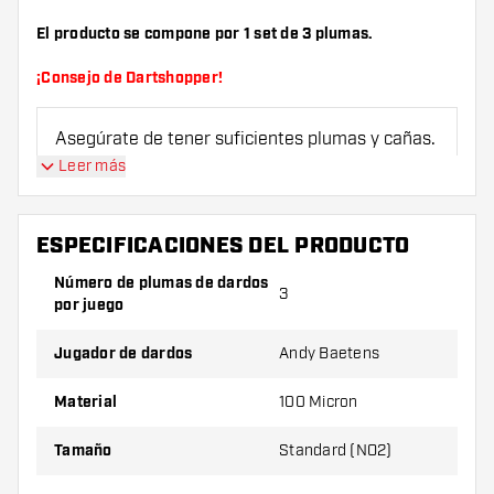
El producto se compone por 1 set de 3 plumas.
¡Consejo de Dartshopper!
Asegúrate de tener suficientes plumas y cañas.
Estas pueden dañarse o romperse con el uso.
Leer más
Prueba una forma, un material o un grosor
ESPECIFICACIONES DEL PRODUCTO
diferente de plumas para descubrir qué
variante es mejor para ti.
Número de plumas de dardos
3
por juego
Jugador de dardos
Andy Baetens
Material
100 Micron
Tamaño
Standard (NO2)