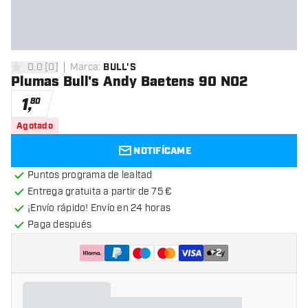
0.0
[
0
]
Marca
:
BULL'S
0 estrellas de puntuación
Plumas Bull's Andy Baetens 90 NO2
1
,
80
Agotado
NOTIFÍCAME
Puntos programa de lealtad
Entrega gratuita a partir de 75 €
¡Envío rápido! Envío en 24 horas
Paga después
+
2