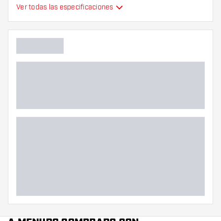
Tipo
Estándar
Ver todas las especificaciones
Flexibilidad
Colores adicionales
Color principal