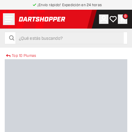
¡Envío rápido! Expedición en 24 horas
Menú
0
Cuenta
Mi lista de
Carr
volver a la página de inicio
buscar
buscar
Top 10 Plumas