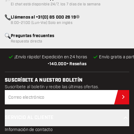
Atención al cliente no disponible
El chat está disponible 24/7, los 7 días de la semana
Llámenos al +31(0) 85 000 26 19
Atención al cliente no disponible
8:00–21:00 (Lun-Vie) Solo en inglés
Preguntas frecuentes
Respuesta directa
¡Envío rápido! Expedición en 24 horas
Envío gratis
a par
•
140.000+ Reseñas
SUSCRÍBETE A NUESTRO BOLETÍN
Suscríbete al boletín y recibe las últimas ofertas.
Sus
SERVICIO AL CLIENTE
Información de contacto