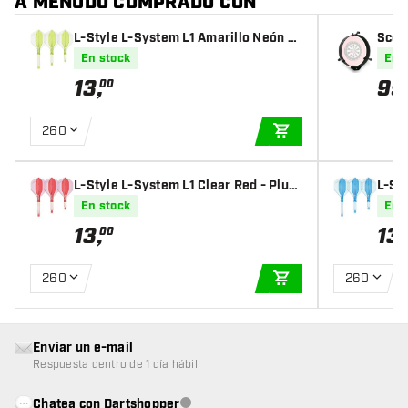
A MENUDO COMPRADO CON
L-Style L-System L1 Amarillo Neón -
Scol
Plumas Dardos
m + L
En stock
En 
13
,
99
00
260
AÑADIR A LA CEST
L-Style L-System L1 Clear Red - Plum
L-Sty
as Dardos
mas 
En stock
En 
13
,
13
,
00
260
260
AÑADIR A LA CEST
Enviar un e-mail
Respuesta dentro de 1 día hábil
Chatea con Dartshopper