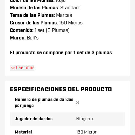
Color de las Plumas:
Rojo
Modelo de las Plumas:
Standard
Tema de las Plumas:
Marcas
Grosor de las Plumas:
150 Micras
Contenido:
1 set (3 Plumas)
Marca:
Bull's
El producto se compone por 1 set de 3 plumas.
¡Consejo de Dartshopper!
Leer más
Asegúrate de tener suficientes plumas y cañas.
Estas pueden dañarse o romperse con el uso.
ESPECIFICACIONES DEL PRODUCTO
Número de plumas de dardos
3
Prueba una forma, un material o un grosor
por juego
diferente de plumas para descubrir qué
variante es mejor para ti.
Jugador de dardos
Ninguno
Material
150 Micron