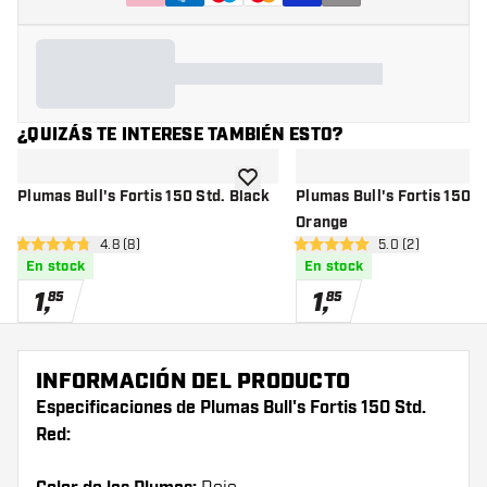
¿QUIZÁS TE INTERESE TAMBIÉN ESTO?
añadir a la lista de deseos
Plumas Bull's Fortis 150 Std. Black
Plumas Bull's Fortis 150 S
Orange
abrir panel de reseñas
4.8 (8)
abrir panel de r
5.0 (2)
4.8 estrellas de puntuación
5 estrellas de puntuación
En stock
En stock
1
,
1
,
85
85
INFORMACIÓN DEL PRODUCTO
Especificaciones de Plumas Bull's Fortis 150 Std.
Red: