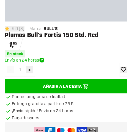
5.0
[
3
]
Marca
:
BULL'S
5 estrellas de puntuación
Plumas Bull's Fortis 150 Std. Red
1
,
85
En stock
Envío en 24 horas
-
+
Disminuir cantidad
Aumentar cantidad
añadir
AÑADIR A LA CESTA
Puntos programa de lealtad
Entrega gratuita a partir de 75 €
¡Envío rápido! Envío en 24 horas
Paga después
+
2