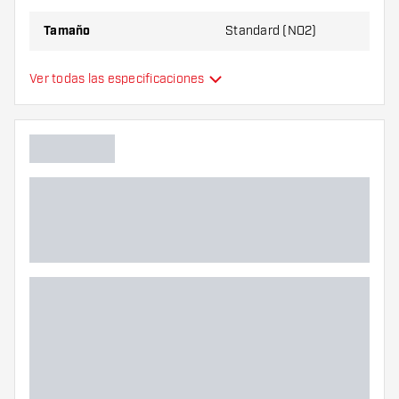
Tamaño
Standard (NO2)
Tipo
Estándar
Ver todas las especificaciones
Flexibilidad
Color principal