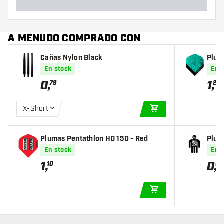
A MENUDO COMPRADO CON
Cañas Nylon Black
Plum
agon
En stock
En 
0
,
1
,
79
20
X-Short
AÑADIR A LA CEST
Plumas Pentathlon HD 150 - Red
Plum
En stock
En 
1
,
0
,
10
95
AÑADIR A LA CEST