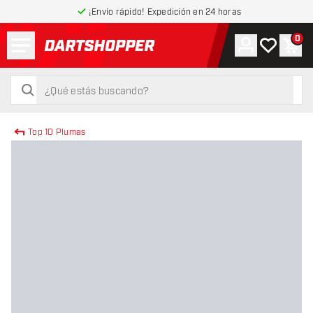
¡Envío rápido! Expedición en 24 horas
Menú
0
Cuenta
Mi lista de
Carr
volver a la página de inicio
buscar
buscar
Top 10 Plumas