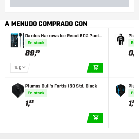
A MENUDO COMPRADO CON
Dardos Harrows Ice Recut 90% Punta
Plum
de Plástico
En stock
En 
89
,
0
,
95
95
18g
AÑADIR A LA CEST
Plumas Bull's Fortis 150 Std. Black
Plum
En stock
En 
1
,
1
,
85
20
AÑADIR A LA CEST