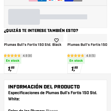
¿QUIZÁS TE INTERESE TAMBIÉN ESTO?
añadir a la lista de deseos
Plumas Bull's Fortis 150 Std. Black
Plumas Bull's Fortis 150 S
abrir panel de reseñas
4.8 (8)
abrir panel de r
4.8 (5)
4.8 estrellas de puntuación
4.8 estrellas de puntuación
En stock
En stock
1
,
1
,
85
85
INFORMACIÓN DEL PRODUCTO
Especificaciones de Plumas Bull's Fortis 150 Std.
White: