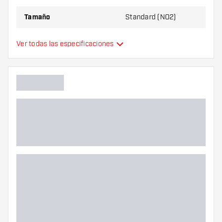
Tamaño
Standard (NO2)
Tipo
Estándar
Ver todas las especificaciones
Flexibilidad
Color principal