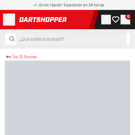
¡Envío rápido! Expedición en 24 horas
Menú
0
Cuenta
Mi lista de
Carr
volver a la página de inicio
buscar
buscar
Top 10 Plumas