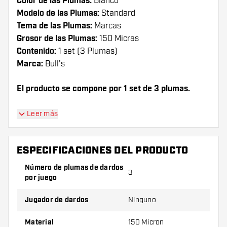
Color de las Plumas:
Blanco
Modelo de las Plumas:
Standard
Tema de las Plumas:
Marcas
Grosor de las Plumas:
150 Micras
Contenido:
1 set (3 Plumas)
Marca:
Bull's
El producto se compone por 1 set de 3 plumas.
¡Consejo de Dartshopper!
Leer más
Asegúrate de tener suficientes plumas y cañas.
Estas pueden dañarse o romperse con el uso.
ESPECIFICACIONES DEL PRODUCTO
Número de plumas de dardos
3
Prueba una forma, un material o un grosor
por juego
diferente de plumas para descubrir qué
variante es mejor para ti.
Jugador de dardos
Ninguno
Material
150 Micron