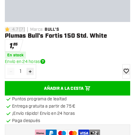
4.7
[
7
]
Marca
:
BULL'S
4.7 estrellas de puntuación
Plumas Bull's Fortis 150 Std. White
1
,
85
En stock
Envío en 24 horas
-
+
Disminuir cantidad
Aumentar cantidad
añadir
AÑADIR A LA CESTA
Puntos programa de lealtad
Entrega gratuita a partir de 75 €
¡Envío rápido! Envío en 24 horas
Paga después
+
2