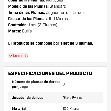
Color de las Plumas:
Multicolor
Modelo de las Plumas:
Standard
Tema de las Plumas:
Jugadores de Dardos
Grosor de las Plumas:
100 Micras
Contenido:
1 set (3 Plumas)
Marca:
Bull's
El producto se compone por 1 set de 3 plumas.
¡Consejo de Dartshopper!
Leer más
Asegúrate de tener suficientes plumas y cañas.
Estas pueden dañarse o romperse con el uso.
ESPECIFICACIONES DEL PRODUCTO
Número de plumas de dardos
3
Prueba una forma, un material o un grosor
por juego
diferente de plumas para descubrir qué
variante es mejor para ti.
Jugador de dardos
Ricky Evans
Material
100 Micron