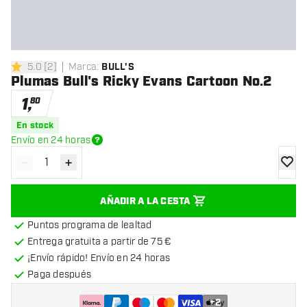
5.0
[
2
]
Marca
:
BULL'S
5 estrellas de puntuación
Plumas Bull's Ricky Evans Cartoon No.2
1
,
80
En stock
Envío en 24 horas
-
+
Disminuir cantidad
Aumentar cantidad
añadir
AÑADIR A LA CESTA
Puntos programa de lealtad
Entrega gratuita a partir de 75 €
¡Envío rápido! Envío en 24 horas
Paga después
+
2