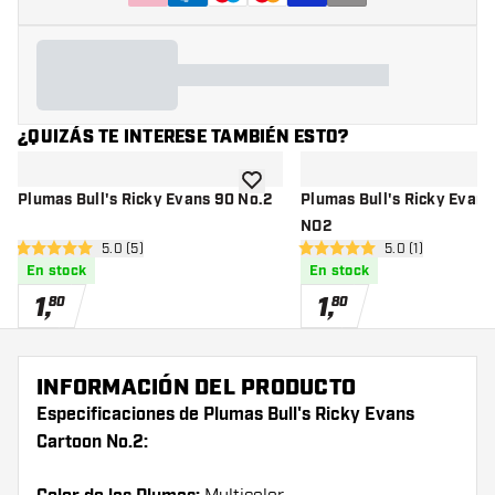
¿QUIZÁS TE INTERESE TAMBIÉN ESTO?
añadir a la lista de deseos
Plumas Bull's Ricky Evans 90 No.2
Plumas Bull's Ricky Evans
NO2
abrir panel de reseñas
5.0 (5)
abrir panel de r
5.0 (1)
5 estrellas de puntuación
5 estrellas de puntuación
En stock
En stock
1
,
1
,
80
80
INFORMACIÓN DEL PRODUCTO
Especificaciones de Plumas Bull's Ricky Evans
Cartoon No.2: