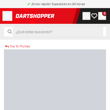
¡Envío rápido! Expedición en 24 horas
Menú
0
Cuenta
Mi lista de
Carr
volver a la página de inicio
buscar
buscar
Top 10 Plumas