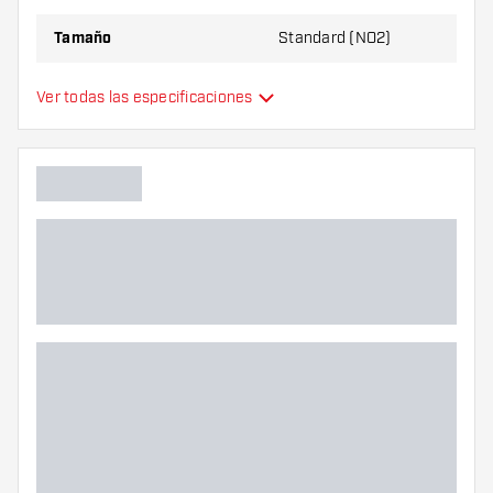
Tamaño
Standard (NO2)
Tipo
Estándar
Ver todas las especificaciones
Flexibilidad
Color principal