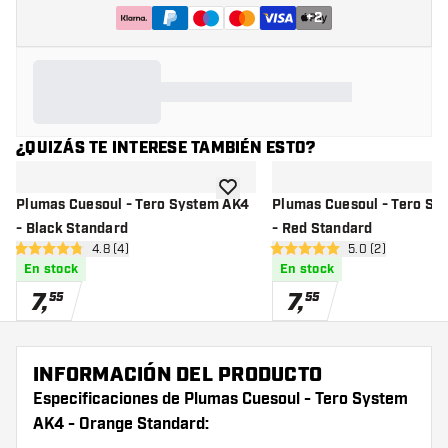
+
2
¿QUIZÁS TE INTERESE TAMBIÉN ESTO?
añadir a la lista de deseos
Plumas Cuesoul - Tero System AK4
Plumas Cuesoul - Tero Sy
- Black Standard
- Red Standard
abrir panel de reseñas
4.8 (4)
abrir panel de r
5.0 (2)
4.8 estrellas de puntuación
5 estrellas de puntuación
En stock
En stock
7
,
7
,
55
55
INFORMACIÓN DEL PRODUCTO
Especificaciones de Plumas Cuesoul - Tero System
AK4 - Orange Standard: