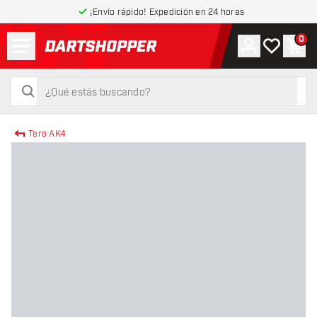
¡Envío rápido! Expedición en 24 horas
Menú
0
Cuenta
Mi lista de
Carr
volver a la página de inicio
buscar
buscar
Tero AK4