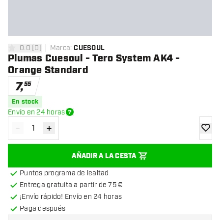
0.0
[
0
]
Marca
:
CUESOUL
0 estrellas de puntuación
Plumas Cuesoul - Tero System AK4 -
Orange Standard
7
,
55
En stock
Envío en 24 horas
-
+
Disminuir cantidad
Aumentar cantidad
añadir
AÑADIR A LA CESTA
Puntos programa de lealtad
Entrega gratuita a partir de 75 €
¡Envío rápido! Envío en 24 horas
Paga después