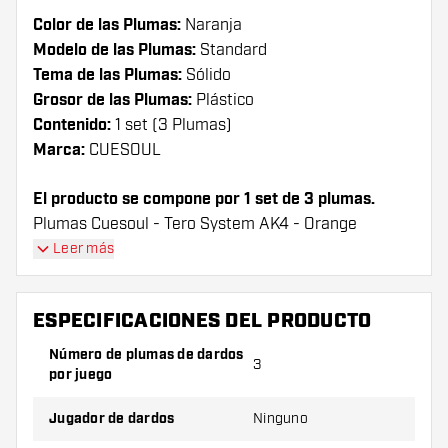
Color de las Plumas:
Naranja
Modelo de las Plumas:
Standard
Tema de las Plumas:
Sólido
Grosor de las Plumas:
Plástico
Contenido:
1 set (3 Plumas)
Marca:
CUESOUL
El producto se compone por 1 set de 3 plumas.
Plumas Cuesoul - Tero System AK4 - Orange
Standard plumas tienen una larga vida útil. Estas
Leer más
plumas sólo se puede utilizar con las cañas Cuesoul.
ESPECIFICACIONES DEL PRODUCTO
¡Consejo de Dartshopper!
Número de plumas de dardos
Asegúrate de tener suficientes plumas y cañas.
3
por juego
Estas pueden dañarse o romperse con el uso.
Jugador de dardos
Ninguno
Prueba una forma, un material o un grosor