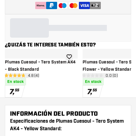
+
2
¿QUIZÁS TE INTERESE TAMBIÉN ESTO?
añadir a la lista de deseos
Plumas Cuesoul - Tero System AK4
Plumas Cuesoul - Tero Sy
- Black Standard
Flower - Yellow Standard
abrir panel de reseñas
4.8 (4)
abrir panel de r
0.0 (0)
4.8 estrellas de puntuación
0 estrellas de puntuación
En stock
En stock
7
,
7
,
55
55
INFORMACIÓN DEL PRODUCTO
Especificaciones de Plumas Cuesoul - Tero System
AK4 - Yellow Standard: