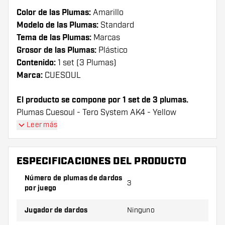
Color de las Plumas:
Amarillo
Modelo de las Plumas:
Standard
Tema de las Plumas:
Marcas
Grosor de las Plumas:
Plástico
Contenido:
1 set (3 Plumas)
Marca:
CUESOUL
El producto se compone por 1 set de 3 plumas.
Plumas Cuesoul - Tero System AK4 - Yellow
Standard plumas tienen una larga vida útil. Estas
Leer más
plumas sólo se puede utilizar con las cañas Cuesoul.
ESPECIFICACIONES DEL PRODUCTO
¡Consejo de Dartshopper!
Número de plumas de dardos
Asegúrate de tener suficientes plumas y cañas.
3
por juego
Estas pueden dañarse o romperse con el uso.
Jugador de dardos
Ninguno
Prueba una forma, un material o un grosor