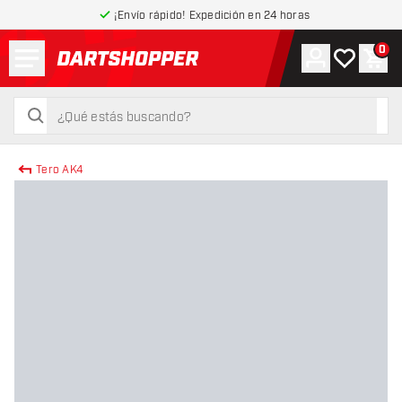
¡Envío rápido! Expedición en 24 horas
Menú
0
Cuenta
Mi lista de
Carr
volver a la página de inicio
buscar
buscar
Tero AK4