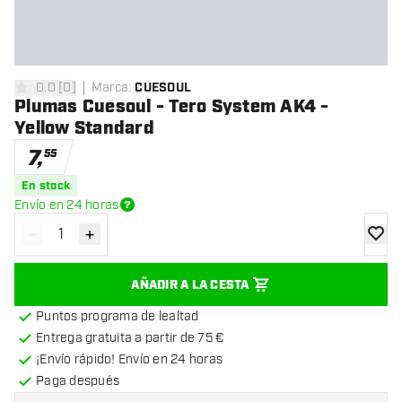
0.0
[
0
]
Marca
:
CUESOUL
0 estrellas de puntuación
Plumas Cuesoul - Tero System AK4 -
Yellow Standard
7
,
55
En stock
Envío en 24 horas
-
+
Disminuir cantidad
Aumentar cantidad
añadir
AÑADIR A LA CESTA
Puntos programa de lealtad
Entrega gratuita a partir de 75 €
¡Envío rápido! Envío en 24 horas
Paga después