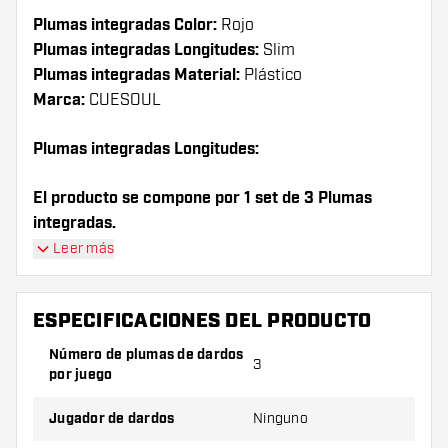
Plumas integradas Color:
Rojo
Plumas integradas Longitudes:
Slim
Plumas integradas Material:
Plástico
Marca:
CUESOUL
Plumas integradas Longitudes:
El producto se compone por 1 set de 3 Plumas
integradas.
Leer más
¡Consejo de Dartshopper!
Asegúrate de tener suficientes plumas y cañas.
ESPECIFICACIONES DEL PRODUCTO
Estas pueden dañarse o romperse con el uso.
Número de plumas de dardos
3
por juego
Prueba una forma, un material o un grosor
diferente de plumas para descubrir qué
Jugador de dardos
Ninguno
variante es mejor para ti.