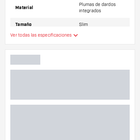
Plumas de dardos
Material
integrados
Tamaño
Slim
Ver todas las especificaciones
Plumas de dardos
Tipo
integrados
Flexibilidad
Color principal