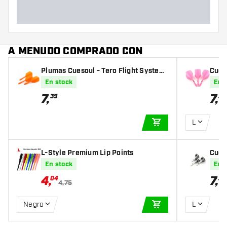
A MENUDO COMPRADO CON
Plumas Cuesoul - Tero Flight System
Cues
AK5 Rost Slim - Orange
st St
En stock
En 
7
,
7
,
35
35
L
AÑADIR A LA CEST
L-Style Premium Lip Points
Cueso
s - 
En stock
En 
4
,
7
,
04
35
4,75
Negro
L
AÑADIR A LA CEST