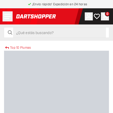
¡Envío rápido! Expedición en 24 horas
Menú
0
Cuenta
Mi lista de
Carr
volver a la página de inicio
buscar
buscar
Top 10 Plumas