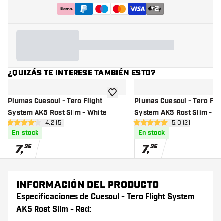
+
2
¿QUIZÁS TE INTERESE TAMBIÉN ESTO?
añadir a la lista de deseos
Plumas Cuesoul - Tero Flight
Plumas Cuesoul - Tero Fli
System AK5 Rost Slim - White
System AK5 Rost Slim - P
abrir panel de reseñas
4.2 (5)
abrir panel de r
5.0 (2)
4.2 estrellas de puntuación
5 estrellas de puntuación
En stock
En stock
7
,
7
,
35
35
INFORMACIÓN DEL PRODUCTO
Especificaciones de Cuesoul - Tero Flight System
AK5 Rost Slim - Red: