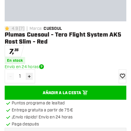
4.9
[
7
]
Marca
:
CUESOUL
4.9 estrellas de puntuación
Plumas Cuesoul - Tero Flight System AK5
Rost Slim - Red
7
,
35
En stock
Envío en 24 horas
-
+
Disminuir cantidad
Aumentar cantidad
añadir
AÑADIR A LA CESTA
Puntos programa de lealtad
Entrega gratuita a partir de 75 €
¡Envío rápido! Envío en 24 horas
Paga después