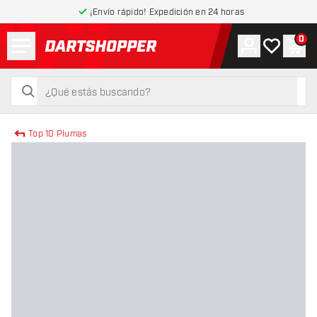
¡Envío rápido! Expedición en 24 horas
Menú
0
Cuenta
Mi lista de
Carr
volver a la página de inicio
buscar
buscar
Top 10 Plumas