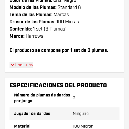
Color de las Plumas:
Gris, Negro
Modelo de las Plumas:
Standard 6
Tema de las Plumas:
Marcas
Grosor de las Plumas:
100 Micras
Contenido:
1 set (3 Plumas)
Marca:
Harrows
El producto se compone por 1 set de 3 plumas.
¡Consejo de Dartshopper!
Leer más
Asegúrate de tener suficientes plumas y cañas.
Estas pueden dañarse o romperse con el uso.
ESPECIFICACIONES DEL PRODUCTO
Número de plumas de dardos
3
Prueba una forma, un material o un grosor
por juego
diferente de plumas para descubrir qué
variante le conviene más.
Jugador de dardos
Ninguno
Material
100 Micron