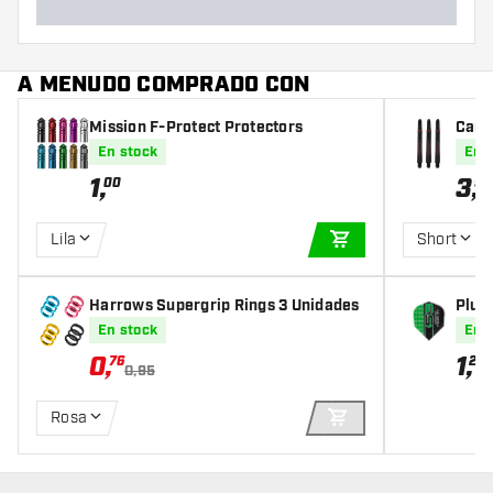
A MENUDO COMPRADO CON
Mission F-Protect Protectors
Caña
d
En stock
En 
1
,
3
,
00
95
Lila
Short
AÑADIR A LA CEST
Harrows Supergrip Rings 3 Unidades
Plum
O6
En stock
En 
0
,
1
,
76
20
0,95
Rosa
AÑADIR A LA CEST