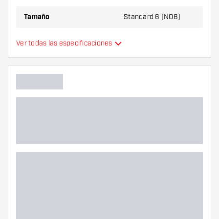
Tamaño
Standard 6 (NO6)
Tipo
Estándar
Ver todas las especificaciones
Flexibilidad
Colores adicionales
Color principal