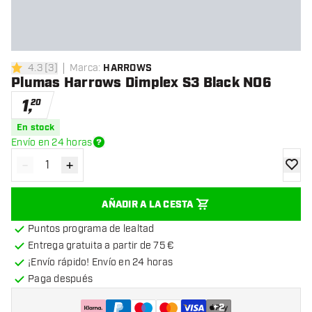
4.3
[
3
]
Marca
:
HARROWS
4.3 estrellas de puntuación
Plumas Harrows Dimplex S3 Black NO6
1
,
20
En stock
Envío en 24 horas
-
+
Disminuir cantidad
Aumentar cantidad
añadir
AÑADIR A LA CESTA
Puntos programa de lealtad
Entrega gratuita a partir de 75 €
¡Envío rápido! Envío en 24 horas
Paga después
+
2