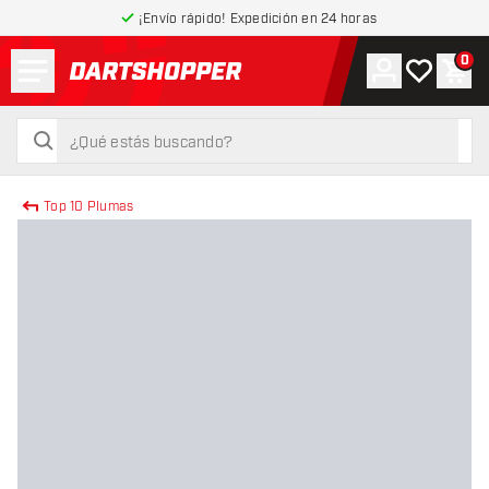
¡Envío rápido! Expedición en 24 horas
Menú
0
Cuenta
Mi lista de
Carr
volver a la página de inicio
buscar
buscar
Top 10 Plumas