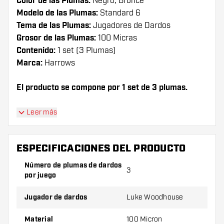
Color de las Plumas:
Negro, Bronce
Modelo de las Plumas:
Standard 6
Tema de las Plumas:
Jugadores de Dardos
Grosor de las Plumas:
100 Micras
Contenido:
1 set (3 Plumas)
Marca:
Harrows
El producto se compone por 1 set de 3 plumas.
¡Consejo de Dartshopper!
Leer más
Asegúrate de tener suficientes plumas y cañas.
Estas pueden dañarse o romperse con el uso.
ESPECIFICACIONES DEL PRODUCTO
Número de plumas de dardos
3
Prueba una forma, un material o un grosor
por juego
diferente de plumas para descubrir qué
variante le conviene más.
Jugador de dardos
Luke Woodhouse
Material
100 Micron