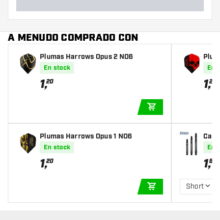
A MENUDO COMPRADO CON
Plumas Harrows Opus 2 NO6
Plum
NO6
En stock
En 
1
,
1
,
20
20
AÑADIR A LA CEST
Plumas Harrows Opus 1 NO6
Caña
Silve
En stock
En 
1
,
1
,
20
80
Short
AÑADIR A LA CEST