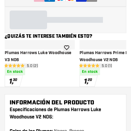
¿QUIZÁS TE INTERESE TAMBIÉN ESTO?
añadir a la lista de deseos
Plumas Harrows Luke Woodhouse
Plumas Harrows Prime Lu
V3 NO6
Woodhouse V2 NO6
abrir panel de reseñas
5.0 (2)
abrir panel de r
5.0 (1)
5 estrellas de puntuación
5 estrellas de puntuación
En stock
En stock
1
,
1
,
30
20
INFORMACIÓN DEL PRODUCTO
Especificaciones de Plumas Harrows Luke
Woodhouse V2 NO6: