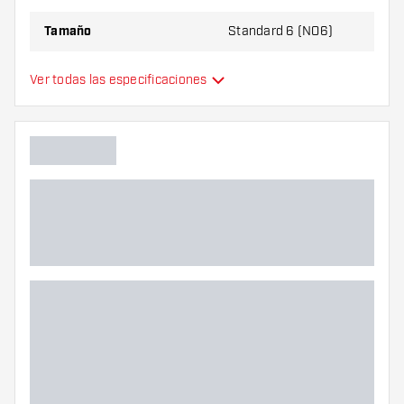
Tamaño
Standard 6 (NO6)
Tipo
Estándar
Ver todas las especificaciones
Flexibilidad
Colores adicionales
Color principal