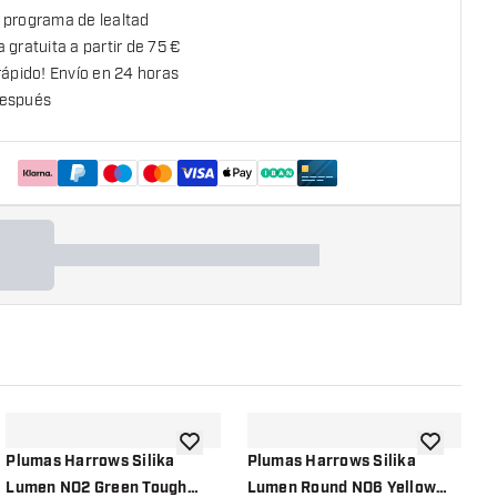
 programa de lealtad
 gratuita a partir de 75 €
rápido! Envío en 24 horas
espués
la lista de deseos
añadir a la lista de deseos
añadir a la
Plumas Harrows Silika
Plumas Harrows Silika
P
Lumen NO2 Green Tough
Lumen Round NO6 Yellow
L