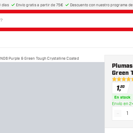
 días
Envío gratis a partir de 75€
Descuento con nuestro programa de 
 NO6 Purple & Green Tough Crystalline Coated
Plumas
Green T
5 estrella
1
,
20
En stock
Envío en 2
-
Dismin