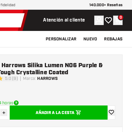
140.000+ Reseñas
fidelidad
0
Cuenta
Mi lista de d
Carrit
Atención al cliente
PERSONALIZAR
NUEVO
REBAJAS
 Harrows Silika Lumen NO6 Purple &
ough Crystalline Coated
5.0 (9)
Marca
:
HARROWS
s de puntuación
4 horas
+
AÑADIR A LA CESTA
uir cantidad
Aumentar cantidad
añadir a la l