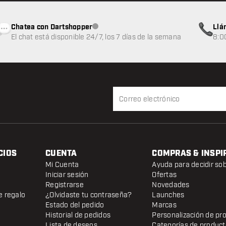
Chatea con Dartshopper
Llá
Atención al cliente no disponible
El chat está disponible 24/7, los 7 días de la semana
8:0
CIOS
CUENTA
COMPRAS & INSPI
Mi Cuenta
Ayuda para decidir so
Iniciar sesión
Ofertas
Registrarse
Novedades
e regalo
¿Olvidaste tu contraseña?
Launches
Estado del pedido
Marcas
Historial de pedidos
Personalización de pr
Lista de deseos
Categorías de produc