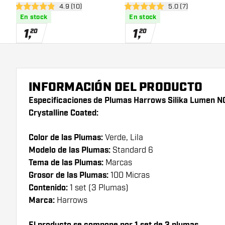
abrir panel de reseñas
4.9 (10)
abrir panel de res
5.0 (7)
Crystalline Coated
Tough Crystalline Coated
4.9 estrellas de puntuación
5 estrellas de puntuación
En stock
En stock
1
,
1
,
20
20
INFORMACIÓN DEL PRODUCTO
Especificaciones de Plumas Harrows Silika Lumen N
Crystalline Coated:
Color de las Plumas:
Verde, Lila
Modelo de las Plumas:
Standard 6
Tema de las Plumas:
Marcas
Grosor de las Plumas:
100 Micras
Contenido:
1 set (3 Plumas)
Marca:
Harrows