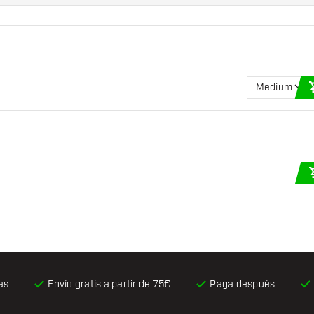
Medium
as
Envío gratis
a partir de 75€
Paga después