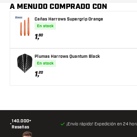
A MENUDO COMPRADO CON
Color principal
Cañas Harrows Supergrip Orange
En stock
1
,
80
Plumas Harrows Quantum Black
En stock
1
,
20
140.000+
•
¡Envío rápido! Expedición en 24 hor
Reseñas