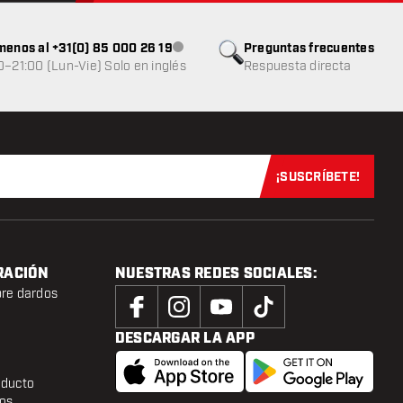
menos al +31(0) 85 000 26 19
Preguntas frecuentes
Atención al cliente no disponible
0–21:00 (Lun-Vie) Solo en inglés
Respuesta directa
¡SUSCRÍBETE!
Suscríbete aho
RACIÓN
NUESTRAS REDES SOCIALES:
bre dardos
DESCARGAR LA APP
oducto
tos