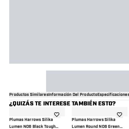
Productos Similares
Información Del Producto
Especificacione
¿QUIZÁS TE INTERESE TAMBIÉN ESTO?
añadir a la lista de deseos
añadir 
Plumas Harrows Silika
Plumas Harrows Silika
Lumen NO6 Black Tough
Lumen Round NO6 Green