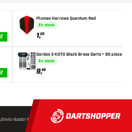
Plumas Harrows Quantum Red
En stock
1
,
20
AÑADIR A LA CESTA
Dardos 2 KOTO Black Brass Darts + 90 piezas acc
En stock
9
,
95
AÑADIR A LA CESTA
¡Envío rápido! Expedición en 24 horas
Envío gratis
a partir d