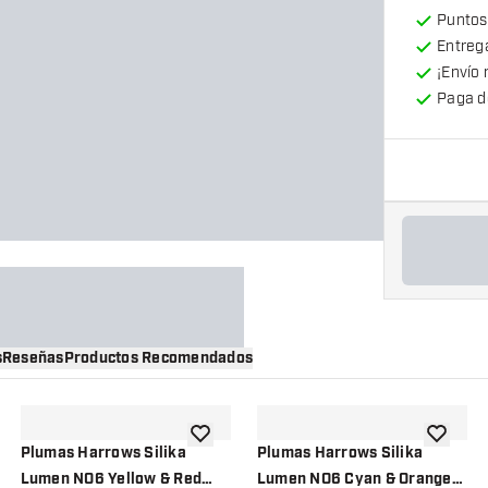
Puntos
Entrega
¡Envío 
Paga d
s
Reseñas
Productos Recomendados
a la lista de deseos
añadir a la lista de deseos
añadir a 
Plumas Harrows Silika
Plumas Harrows Silika
Lumen NO6 Yellow & Red
Lumen NO6 Cyan & Orange