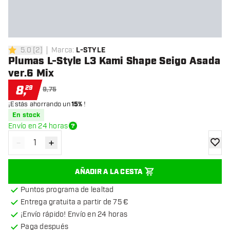
5.0
[
2
]
Marca
:
L-STYLE
5 estrellas de puntuación
Plumas L-Style L3 Kami Shape Seigo Asada
ver.6 Mix
8
,
29
9,75
¡Estás ahorrando un
15%
!
En stock
Envío en 24 horas
-
+
Disminuir cantidad
Aumentar cantidad
añadir
AÑADIR A LA CESTA
Puntos programa de lealtad
Entrega gratuita a partir de 75 €
¡Envío rápido! Envío en 24 horas
Paga después