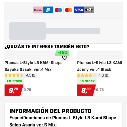
+
2
¿QUIZÁS TE INTERESE TAMBIÉN ESTO?
-
15
%
añadir a la lista de deseos
Plumas L-Style L3 KAMI Shape
Plumas L-Style L3 KAMI S
Sayaka Sasaki ver.4 Mix
Jonny ver.4 Black
abrir panel de reseñas
4.5 (2)
abrir panel de r
4.0 (2)
4.5 estrellas de puntuación
4 estrellas de puntuación
En stock
En stock
8
,
8
,
29
29
9,75
9,75
INFORMACIÓN DEL PRODUCTO
Especificaciones de Plumas L-Style L3 Kami Shape
Seigo Asada ver.6 Mix: