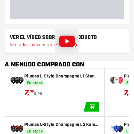
VER EL VÍDEO SOBRE ESTE PRODUCTO
Ver todos los vídeos en YouTube
A MENUDO COMPRADO CON
Plumas L-Style Champagne L1 Stand
Plum
ard Fallon Sherrock V3 Black
Shap
En stock
En 
7
,
7
,
86
86
9,25
AÑADIR A LA CEST
Plumas L-Style Champagne L3 Kami
Plum
Lisa Ashton Black
ard 
En stock
En 