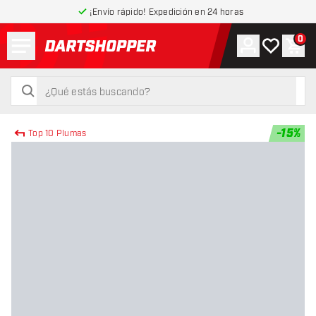
¡Envío rápido! Expedición en 24 horas
Menú
0
Cuenta
Mi lista de
Carr
volver a la página de inicio
buscar
buscar
-
15
%
Top 10 Plumas