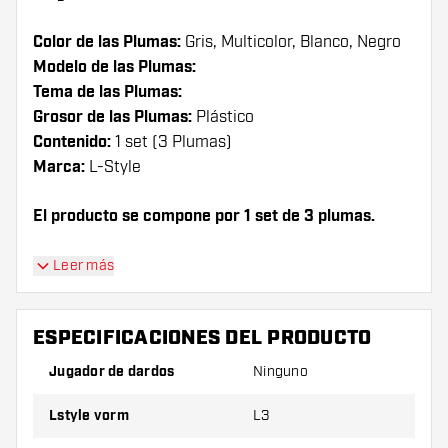
Color de las Plumas:
Gris, Multicolor, Blanco, Negro
Modelo de las Plumas:
Tema de las Plumas:
Grosor de las Plumas:
Plástico
Contenido:
1 set (3 Plumas)
Marca:
L-Style
El producto se compone por 1 set de 3 plumas.
¡Ten en cuenta!
Plumas L-Style L3 Kami Shape
Leer más
Seigo Asada ver.6 Mix sólo puede utilizarse con
cañas de L-Style o cañas de nylon de otras marcas.
ESPECIFICACIONES DEL PRODUCTO
¡Consejo de Dartshopper!
Jugador de dardos
Ninguno
Asegúrese de tener suficientes plumas y cañas
Lstyle vorm
L3
Estos pueden dañarse o romperse con el uso.