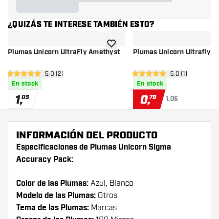
¿QUIZÁS TE INTERESE TAMBIÉN ESTO?
añadir a la lista de deseos
Plumas Unicorn UltraFly Amethyst
Plumas Unicorn Ultrafly A
abrir panel de reseñas
5.0 (2)
abrir panel de r
5.0 (1)
5 estrellas de puntuación
5 estrellas de puntuación
En stock
En stock
1
,
0
,
05
79
1,05
INFORMACIÓN DEL PRODUCTO
Especificaciones de Plumas Unicorn Sigma
Accuracy Pack:
Color de las Plumas:
Azul, Blanco
Modelo de las Plumas:
Otros
Tema de las Plumas:
Marcas