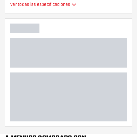
Tipo
Estándar
Ver todas las especificaciones
Flexibilidad
Colores adicionales
Color principal