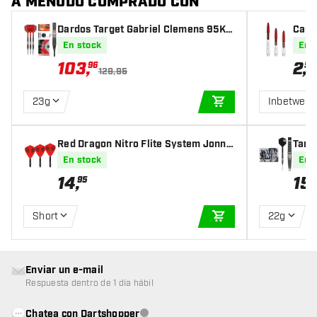
A MENUDO COMPRADO CON
Dardos Target Gabriel Clemens 95K S
Cañ
wiss Point 95% Punta de Acero
En stock
En 
103
,
2
,
96
50
129,95
23g
Inbetween
AÑADIR A LA CEST
Red Dragon Nitro Flite System Jonny
Targ
Clayton Kite - Plumas Dardos
9 Sw
En stock
En 
Acer
14
,
15
95
Short
22g
AÑADIR A LA CEST
Enviar un e-mail
Respuesta dentro de 1 día hábil
Chatea con Dartshopper