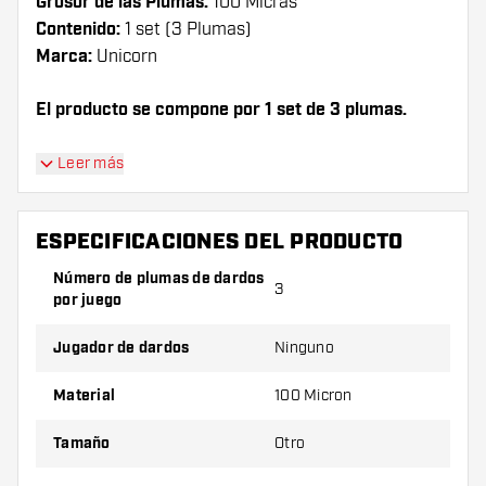
Grosor de las Plumas:
100 Micras
Contenido:
1 set (3 Plumas)
Marca:
Unicorn
El producto se compone por 1 set de 3 plumas.
¡Consejo de Dartshopper!
Leer más
Asegúrate de tener suficientes plumas y cañas.
Estas pueden dañarse o romperse con el uso.
ESPECIFICACIONES DEL PRODUCTO
Número de plumas de dardos
3
Prueba una forma, un material o un grosor
por juego
diferente de plumas para descubrir qué
variante es mejor para ti.
Jugador de dardos
Ninguno
Material
100 Micron
Tamaño
Otro