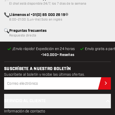
Atención al cliente no disponible
El chat está disponible 24/7, los 7 días de la semana
Llámenos al +31(0) 85 000 26 19
Atención al cliente no disponible
8:00–21:00 (Lun-Vie) Solo en inglés
Preguntas frecuentes
Respuesta directa
¡Envío rápido! Expedición en 24 horas
Envío gratis
a par
•
140.000+ Reseñas
SUSCRÍBETE A NUESTRO BOLETÍN
Suscríbete al boletín y recibe las últimas ofertas.
Sus
SERVICIO AL CLIENTE
Información de contacto