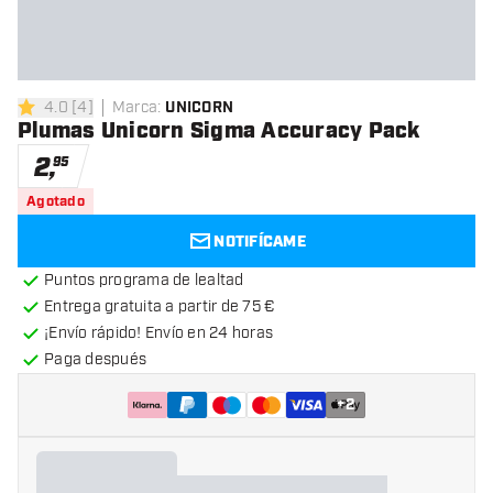
4.0
[
4
]
Marca
:
UNICORN
4 estrellas de puntuación
Plumas Unicorn Sigma Accuracy Pack
2
,
95
Agotado
NOTIFÍCAME
Puntos programa de lealtad
Entrega gratuita a partir de 75 €
¡Envío rápido! Envío en 24 horas
Paga después
+
2