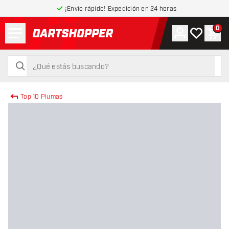
¡Envío rápido! Expedición en 24 horas
Menú
0
Cuenta
Mi lista de
Carr
volver a la página de inicio
buscar
buscar
Top 10 Plumas