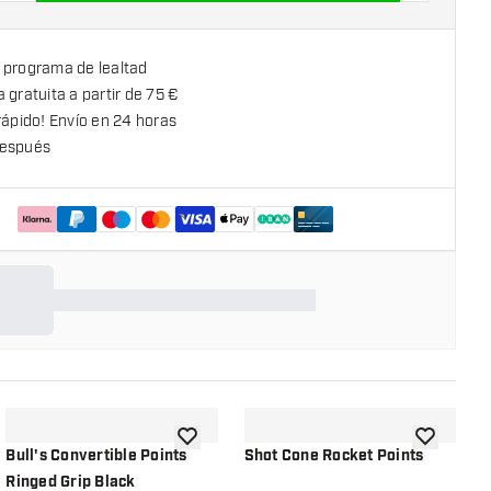
 programa de lealtad
 gratuita a partir de 75 €
rápido! Envío en 24 horas
espués
la lista de deseos
añadir a la lista de deseos
añadir a la
Bull's Convertible Points
Shot Cone Rocket Points
S
Ringed Grip Black
B