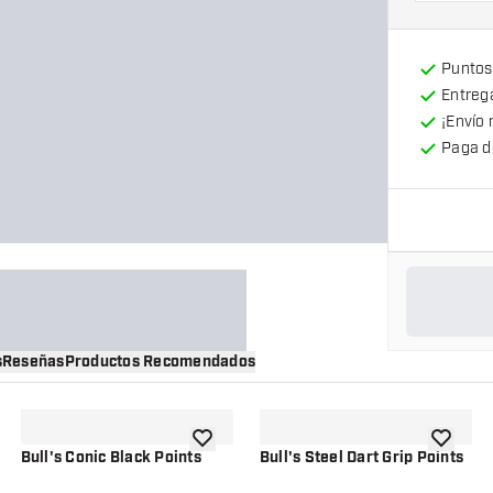
Puntos
Entrega
¡Envío 
Paga d
s
Reseñas
Productos Recomendados
a la lista de deseos
añadir a la lista de deseos
añadir a 
Bull's Conic Black Points
Bull's Steel Dart Grip Points