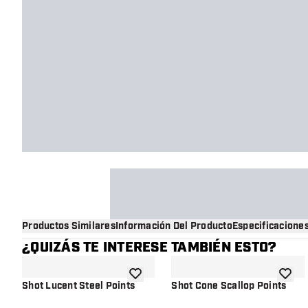
Productos Similares
Información Del Producto
Especificacione
¿QUIZÁS TE INTERESE TAMBIÉN ESTO?
añadir a la lista de deseos
añadir 
Shot Lucent Steel Points
Shot Cone Scallop Points