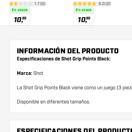
abrir panel de reseñas
1.7 (3)
abrir panel de res
5.0 (2)
1.7 estrellas de puntuación
5 estrellas de puntuación
En stock
En stock
10
,
10
,
95
95
INFORMACIÓN DEL PRODUCTO
Especificaciones de Shot Grip Points Black:
Marca:
Shot
La Shot Grip Points Black viene como un juego (3 piez
Disponible en diferentes tamaños.
ESPECIFICACIONES DEL PRODUCT