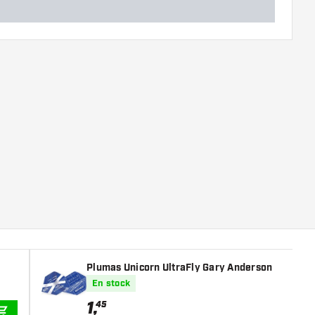
Plumas Unicorn UltraFly Gary Anderson
En stock
1
,
45