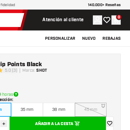
140.000+ Reseñas
fidelidad
0
Cuenta
Mi lista de d
Carrit
Atención al cliente
PERSONALIZAR
NUEVO
REBAJAS
ip Points Black
5.0 (3)
Marca
:
SHOT
s de puntuación
4 horas
ección
:
m
35 mm
38 mm
45 mm
+
AÑADIR A LA CESTA
uir cantidad
Aumentar cantidad
añadir a la l