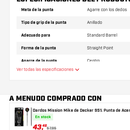
Meta de la punta
Agarre con los dedos
Tipo de grip de la punta
Anillado
Adecuado para
Standard Barrel
Forma de la punta
Straight Point
Agarre de la punta
Centro
Ver todas las especificaciones
Color principal
Longitud de la punta
A MENUDO COMPRADO CON
Dardos Mission Mike de Decker 95% Punta de Ace
En stock
43
,
46
57,95