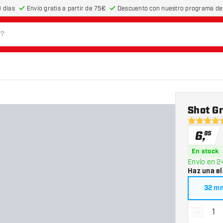
 días
Envío gratis a partir de 75€
Descuento con nuestro programa de 
Shot Gr
5 estrella
6
,
95
En stock
Envío en 2
Haz una el
32 m
-
Dismin