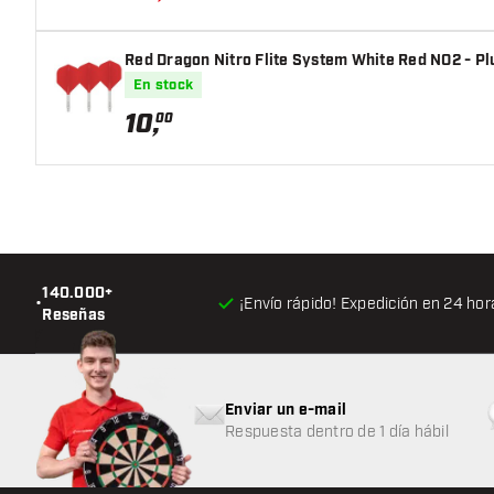
Red Dragon Nitro Flite System White Red NO2 - P
En stock
10
,
00
140.000+
•
¡Envío rápido! Expedición en 24 hor
Reseñas
Enviar un e-mail
Respuesta dentro de 1 día hábil