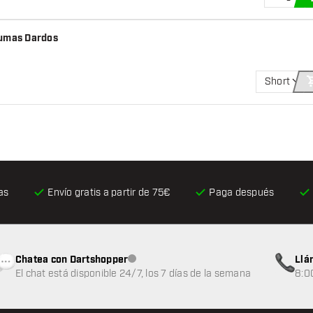
lumas Dardos
Short
as
Envío gratis
a partir de 75€
Paga después
Chatea con Dartshopper
Llá
Atención al cliente no disponible
El chat está disponible 24/7, los 7 días de la semana
8:0