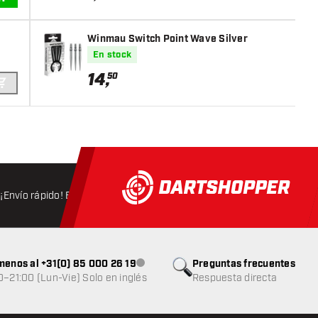
AÑADIR A LA CESTA
Winmau Switch Point Wave Silver
En stock
14
,
50
AÑADIR A LA CESTA
¡Envío rápido! Expedición en 24 horas
Envío gratis
a partir d
menos al +31(0) 85 000 26 19
Preguntas frecuentes
Atención al cliente no disponible
0–21:00 (Lun-Vie) Solo en inglés
Respuesta directa