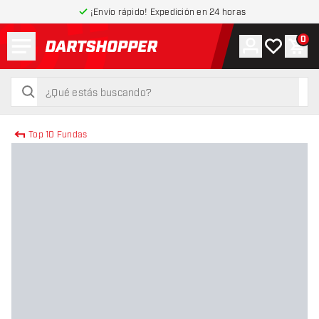
¡Envío rápido! Expedición en 24 horas
Menú
0
Cuenta
Mi lista de
Carr
volver a la página de inicio
buscar
buscar
Top 10 Fundas