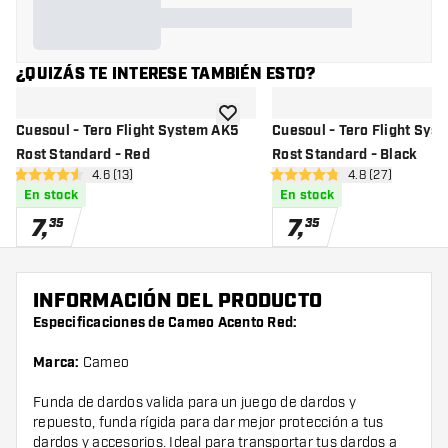
¿QUIZÁS TE INTERESE TAMBIÉN ESTO?
añadir a la lista de deseos
Cuesoul - Tero Flight System AK5
Cuesoul - Tero Flight Sys
Rost Standard - Red
Rost Standard - Black
abrir panel de reseñas
4.6 (13)
abrir panel de 
4.8 (27)
4.6 estrellas de puntuación
4.8 estrellas de puntuación
En stock
En stock
7
,
7
,
35
35
INFORMACIÓN DEL PRODUCTO
Especificaciones de Cameo Acento Red:
Marca:
Cameo
Funda de dardos valida para un juego de dardos y
repuesto, funda rígida para dar mejor protección a tus
dardos y accesorios. Ideal para transportar tus dardos a