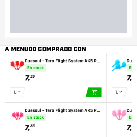
A MENUDO COMPRADO CON
Cuesoul - Tero Flight System AK5 Ro
Cues
st Standard - Red
st St
En stock
En 
7
,
7
,
35
35
L
L
AÑADIR A LA CEST
Cuesoul - Tero Flight System AK5 Ro
Cues
st Big Wing - Pink
st St
En stock
En 
7
,
7
,
35
35