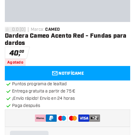
0.0
[
0
]
Marca
:
CAMEO
0 estrellas de puntuación
Dardera Cameo Acento Red - Fundas para
dardos
40
,
00
Agotado
NOTIFÍCAME
Puntos programa de lealtad
Entrega gratuita a partir de 75 €
¡Envío rápido! Envío en 24 horas
Paga después
+
2