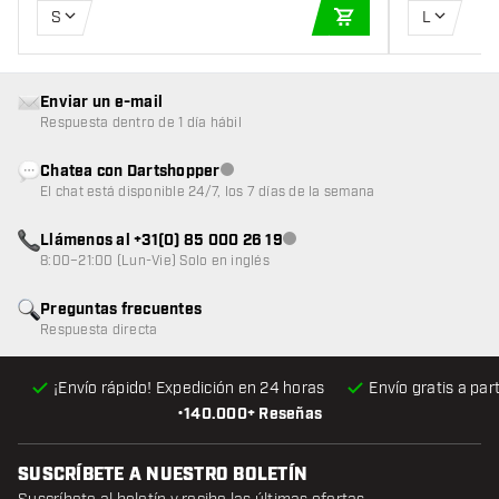
S
L
AÑADIR A LA CEST
Enviar un e-mail
Respuesta dentro de 1 día hábil
Chatea con Dartshopper
Atención al cliente no disponible
El chat está disponible 24/7, los 7 días de la semana
Llámenos al +31(0) 85 000 26 19
Atención al cliente no disponible
8:00–21:00 (Lun-Vie) Solo en inglés
Preguntas frecuentes
Respuesta directa
¡Envío rápido! Expedición en 24 horas
Envío gratis
a par
•
140.000+ Reseñas
SUSCRÍBETE A NUESTRO BOLETÍN