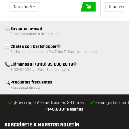
Tamaño 6
Inbetwee
AÑADIR A LA CEST
Enviar un e-mail
Respuesta dentro de 1 día hábil
Chatea con Dartshopper
Atención al cliente no disponible
El chat está disponible 24/7, los 7 días de la semana
Llámenos al +31(0) 85 000 26 19
Atención al cliente no disponible
8:00–21:00 (Lun-Vie) Solo en inglés
Preguntas frecuentes
Respuesta directa
¡Envío rápido! Expedición en 24 horas
Envío gratis
a par
•
140.000+ Reseñas
SUSCRÍBETE A NUESTRO BOLETÍN