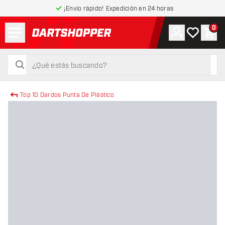
¡Envío rápido! Expedición en 24 horas
Menú
0
Cuenta
Mi lista de
Carr
volver a la página de inicio
buscar
buscar
Top 10 Dardos Punta De Plástico