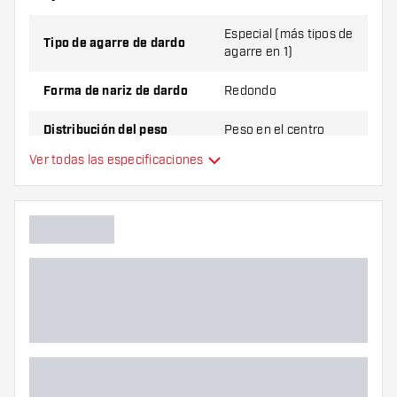
Especial (más tipos de
Tipo de agarre de dardo
agarre en 1)
Forma de nariz de dardo
Redondo
Distribución del peso
Peso en el centro
Ver todas las especificaciones
Material de dardo
Tungsten 90%
Agarre de punta de dardo
Jugador de dardos
Color de dardo
Zona de agarre de dardos
Forma de dardo