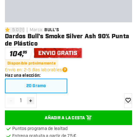
5.0
[
1
]
Marca
:
BULL'S
5 estrellas de puntuación
Dardos Bull's Smoke Silver Ash 90% Punta
de Plástico
104
,
95
Envío gratis
Disponible próximamente
Envío en: 2-5 días laborables
Haz una elección
:
20 Gramo
-
+
Disminuir cantidad
Aumentar cantidad
añadir
AÑADIR A LA CESTA
Puntos programa de lealtad
Entrega gratuita a partir de 75 €