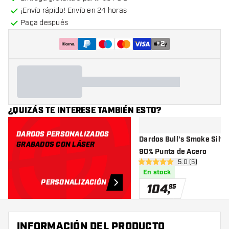
¡Envío rápido! Envío en 24 horas
Paga después
+
2
¿QUIZÁS TE INTERESE TAMBIÉN ESTO?
DARDOS PERSONALIZADOS
Dardos Bull's Smoke Silve
GRABADOS CON LÁSER
90% Punta de Acero
abrir panel de r
5.0 (5)
5 estrellas de puntuación
En stock
PERSONALIZACIÓN
104
,
95
INFORMACIÓN DEL PRODUCTO