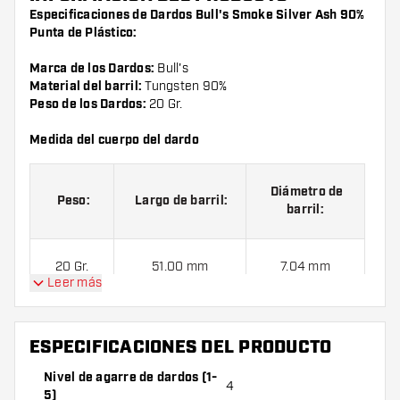
Especificaciones de Dardos Bull's Smoke Silver Ash 90%
Punta de Plástico:
Marca de los Dardos:
Bull's
Material del barril:
Tungsten 90%
Peso de los Dardos:
20 Gr.
Medida del cuerpo del dardo
Diámetro de
Peso:
Largo de barril:
barril:
20 Gr.
51.00 mm
7.04 mm
Leer más
Dardos Bull's Smoke Silver Ash 90% Punta de Plástico
ESPECIFICACIONES DEL PRODUCTO
contienen:
1 juego de dardos (3 cuerpos), 1 juego de cañas
(3 cañas) y 1 juego de plumas (3 plumas).
Nivel de agarre de dardos (1-
4
5)