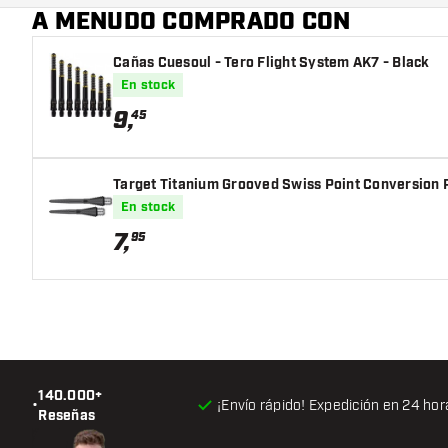
A MENUDO COMPRADO CON
Cañas Cuesoul - Tero Flight System AK7 - Black
En stock
9
,
45
Target Titanium Grooved Swiss Point Conversion 
En stock
7
,
95
140.000+
•
¡Envío rápido! Expedición en 24 hor
Reseñas