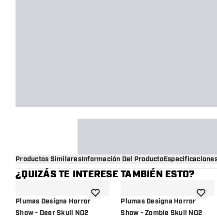
Productos Similares
Información Del Producto
Especificacione
¿QUIZÁS TE INTERESE TAMBIÉN ESTO?
añadir a la lista de deseos
añadir 
Plumas Designa Horror
Plumas Designa Horror
Show - Deer Skull NO2
Show - Zombie Skull NO2