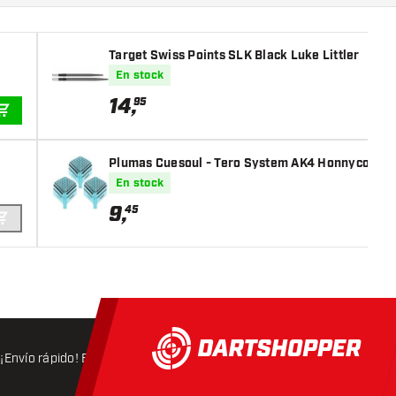
Target Swiss Points SLK Black Luke Littler
En stock
14
,
95
AÑADIR A LA CESTA
Plumas Cuesoul - Tero System AK4 Honnycombs 
En stock
9
,
45
AÑADIR A LA CESTA
¡Envío rápido! Expedición en 24 horas
Envío gratis
a partir d