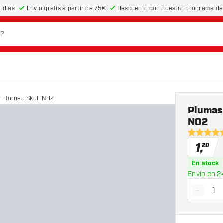
 días
Envío gratis a partir de 75€
Descuento con nuestro programa de 
- Horned Skull NO2
Plumas
NO2
4.8 estrel
1
,
20
En stock
Envío en 2
-
Dismin