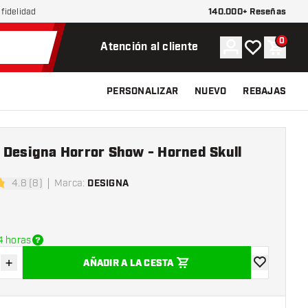
140.000+ Reseñas
fidelidad
0
Cuenta
Mi lista de d
Carrit
Atención al cliente
PERSONALIZAR
NUEVO
REBAJAS
 Designa Horror Show - Horned Skull
4.8 (8)
Marca
:
DESIGNA
las de puntuación
4 horas
+
AÑADIR A LA CESTA
uir cantidad
Aumentar cantidad
añadir a la l