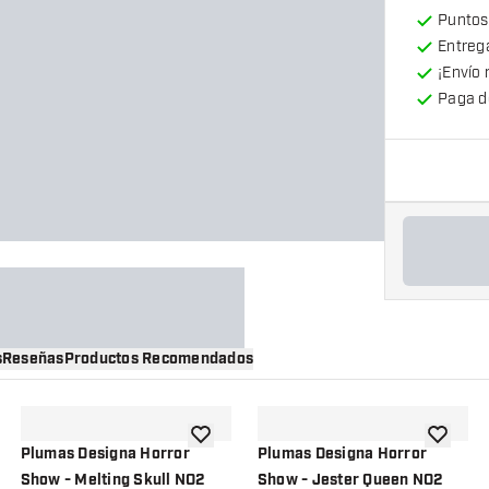
Puntos
Entrega
¡Envío 
Paga d
s
Reseñas
Productos Recomendados
a la lista de deseos
añadir a la lista de deseos
añadir a 
Plumas Designa Horror
Plumas Designa Horror
Show - Melting Skull NO2
Show - Jester Queen NO2