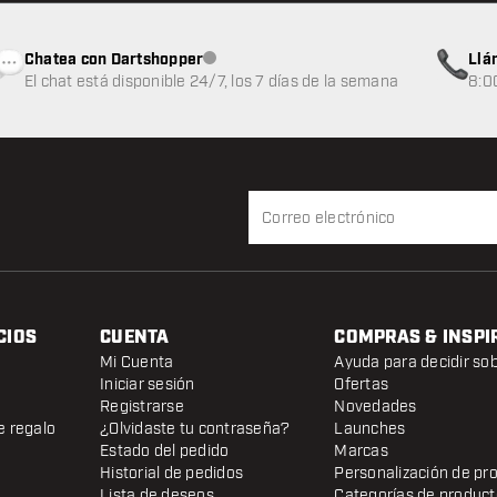
Chatea con Dartshopper
Llá
Atención al cliente no disponible
El chat está disponible 24/7, los 7 días de la semana
8:0
CIOS
CUENTA
COMPRAS & INSPI
Mi Cuenta
Ayuda para decidir so
Iniciar sesión
Ofertas
Registrarse
Novedades
e regalo
¿Olvidaste tu contraseña?
Launches
Estado del pedido
Marcas
Historial de pedidos
Personalización de pr
Lista de deseos
Categorías de produc