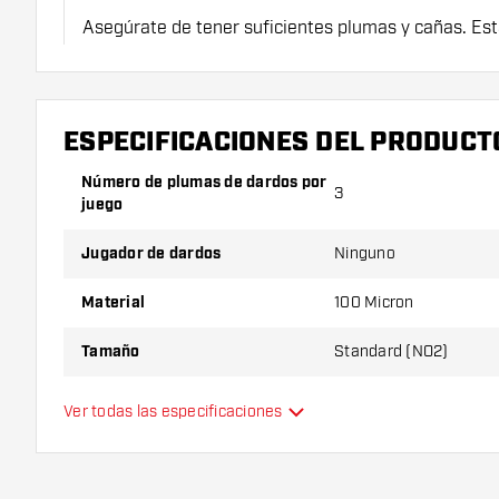
Asegúrate de tener suficientes plumas y cañas. Es
romperse con el uso.
Prueba una forma, un material o un grosor diferen
ESPECIFICACIONES DEL PRODUCT
descubrir qué variante es mejor para ti.
Número de plumas de dardos por
3
juego
Jugador de dardos
Ninguno
Material
100 Micron
Tamaño
Standard (NO2)
Tipo
Estándar
Ver todas las especificaciones
Flexibilidad
Color principal