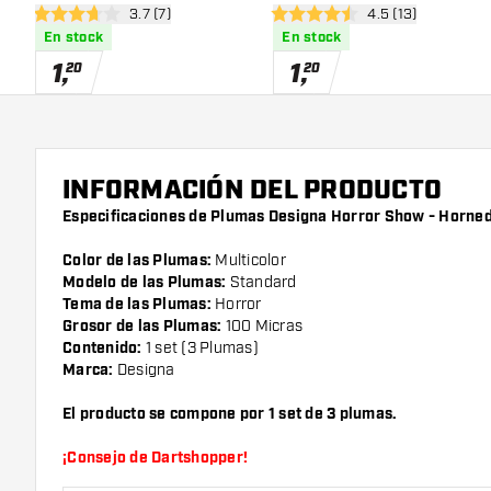
abrir panel de reseñas
3.7 (7)
abrir panel de res
4.5 (13)
3.7 estrellas de puntuación
4.5 estrellas de puntuación
En stock
En stock
1
,
1
,
20
20
INFORMACIÓN DEL PRODUCTO
Especificaciones de Plumas Designa Horror Show - Horned
Color de las Plumas:
Multicolor
Modelo de las Plumas:
Standard
Tema de las Plumas:
Horror
Grosor de las Plumas:
100 Micras
Contenido:
1 set (3 Plumas)
Marca:
Designa
El producto se compone por 1 set de 3 plumas.
¡Consejo de Dartshopper!