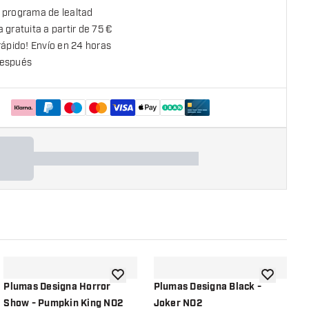
 programa de lealtad
 gratuita a partir de 75 €
rápido! Envío en 24 horas
espués
la lista de deseos
añadir a la lista de deseos
añadir a la
Plumas Designa Horror
Plumas Designa Black -
P
Show - Pumpkin King NO2
Joker NO2
-