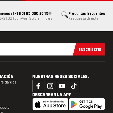
menos al +31(0) 85 000 26 19
Preguntas frecuentes
Atención al cliente no disponible
0–21:00 (Lun-Vie) Solo en inglés
Respuesta directa
¡SUSCRÍBETE!
Suscríbete aho
RACIÓN
NUESTRAS REDES SOCIALES:
bre dardos
DESCARGAR LA APP
oducto
tos