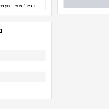
tas pueden dañarse o
te de plumas para
O