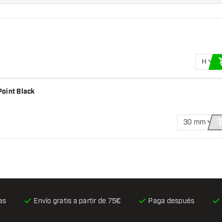
H
Point Black
30 mm
as
Envío gratis
a partir de 75€
Paga después