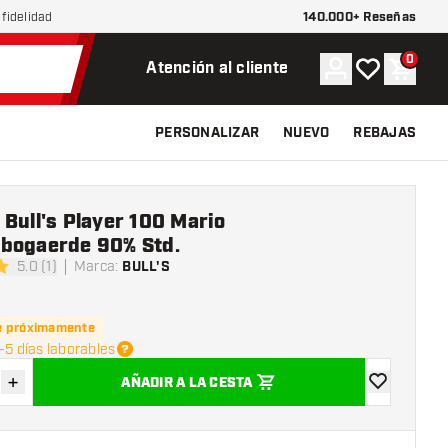
140.000+ Reseñas
fidelidad
0
Cuenta
Mi lista de d
Carrit
Atención al cliente
PERSONALIZAR
NUEVO
REBAJAS
Bull's Player 100 Mario
bogaerde 90% Std.
5.0 (1)
Marca
:
BULL'S
s de puntuación
e próximamente
-5 días laborables
+
AÑADIR A LA CESTA
uir cantidad
Aumentar cantidad
añadir a la l