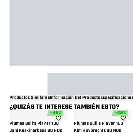
Productos Similares
Información Del Producto
Especificacione
¿QUIZÁS TE INTERESE TAMBIÉN ESTO?
-
45
%
-
45
%
añadir a la lista de deseos
añadir 
Plumas Bull's Player 100
Plumas Bull's Player 100
Jani Keskinarkaus 90 NO2
Kim Huybrechts 80 NO2