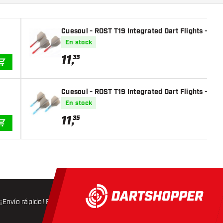
Cuesoul - ROST T19 Integrated Dart Flights - Big
En stock
11
,
35
AÑADIR A LA CESTA
Cuesoul - ROST T19 Integrated Dart Flights - Big
En stock
11
,
35
AÑADIR A LA CESTA
¡Envío rápido! Expedición en 24 horas
Envío gratis
a partir d