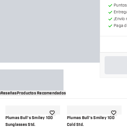
Puntos
Entrega
¡Envío 
Paga d
s
Reseñas
Productos Recomendados
a la lista de deseos
añadir a la lista de deseos
añadir a 
Plumas Bull's Smiley 100
Plumas Bull's Smiley 100
Sunglasses Std.
Cold Std.