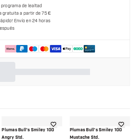
 programa de lealtad
 gratuita a partir de 75 €
rápido! Envío en 24 horas
espués
la lista de deseos
añadir a la lista de deseos
añadir a la
Plumas Bull's Smiley 100
Plumas Bull's Smiley 100
P
Angry Std.
Mustache Std.
L