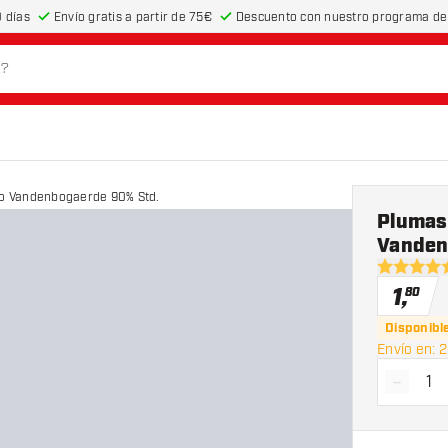
 días
Envío gratis a partir de 75€
Descuento con nuestro programa de 
io Vandenbogaerde 90% Std.
Plumas 
Vanden
5 estrella
1
,
80
Disponibl
Envío en: 2
-
Dismin