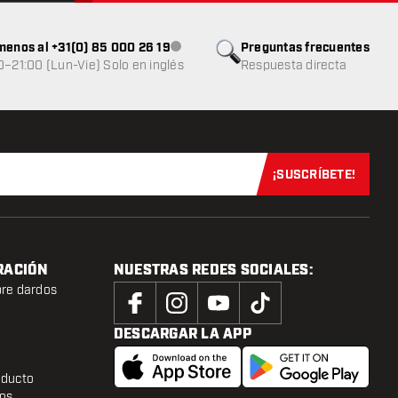
menos al +31(0) 85 000 26 19
Preguntas frecuentes
Atención al cliente no disponible
0–21:00 (Lun-Vie) Solo en inglés
Respuesta directa
¡SUSCRÍBETE!
Suscríbete aho
RACIÓN
NUESTRAS REDES SOCIALES:
bre dardos
DESCARGAR LA APP
oducto
tos