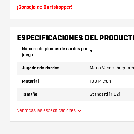
¡Consejo de Dartshopper!
Asegúrate de tener suficientes plumas y cañas. Es
romperse con el uso.
ESPECIFICACIONES DEL PRODUCT
Prueba una forma, un material o un grosor diferen
Número de plumas de dardos por
descubrir qué variante es mejor para ti.
3
juego
Jugador de dardos
Mario Vandenbogaerd
Material
100 Micron
Tamaño
Standard (NO2)
Tipo
Estándar
Ver todas las especificaciones
Flexibilidad
Color principal