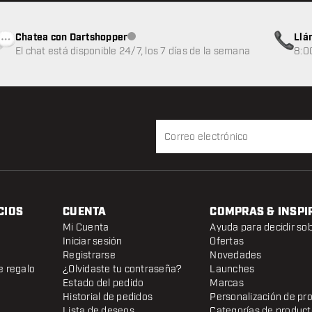
Chatea con Dartshopper
Llá
Atención al cliente no disponible
El chat está disponible 24/7, los 7 días de la semana
8:0
CIOS
CUENTA
COMPRAS & INSPI
Mi Cuenta
Ayuda para decidir so
Iniciar sesión
Ofertas
Registrarse
Novedades
e regalo
¿Olvidaste tu contraseña?
Launches
Estado del pedido
Marcas
Historial de pedidos
Personalización de pr
Lista de deseos
Categorías de produc