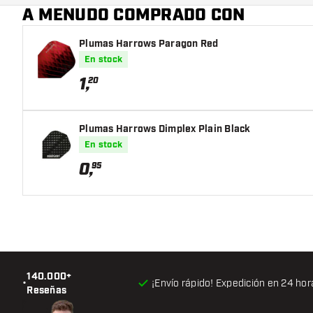
A MENUDO COMPRADO CON
Plumas Harrows Paragon Red
En stock
1
,
20
Plumas Harrows Dimplex Plain Black
En stock
0
,
95
140.000+
•
¡Envío rápido! Expedición en 24 hor
Reseñas