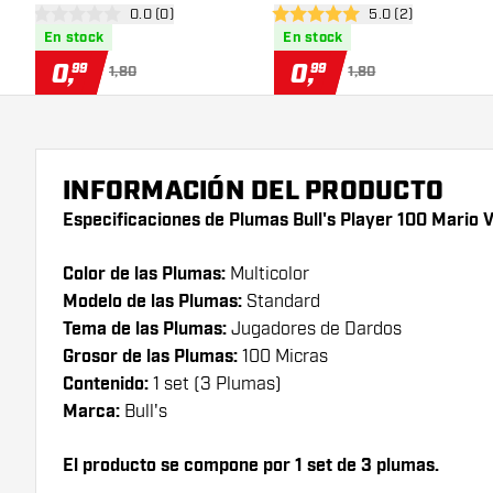
abrir panel de reseñas
0.0 (0)
abrir panel de res
5.0 (2)
0 estrellas de puntuación
5 estrellas de puntuación
En stock
En stock
0
,
0
,
99
99
1,80
1,80
INFORMACIÓN DEL PRODUCTO
Especificaciones de Plumas Bull's Player 100 Mario
Color de las Plumas:
Multicolor
Modelo de las Plumas:
Standard
Tema de las Plumas:
Jugadores de Dardos
Grosor de las Plumas:
100 Micras
Contenido:
1 set (3 Plumas)
Marca:
Bull's
El producto se compone por 1 set de 3 plumas.