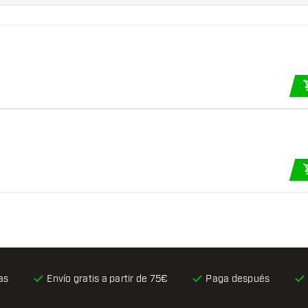
as
Envío gratis
a partir de 75€
Paga después