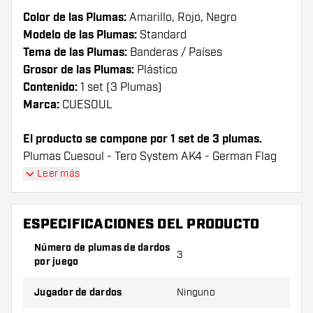
Color de las Plumas:
Amarillo, Rojo, Negro
Modelo de las Plumas:
Standard
Tema de las Plumas:
Banderas / Países
Grosor de las Plumas:
Plástico
Contenido:
1 set (3 Plumas)
Marca:
CUESOUL
El producto se compone por 1 set de 3 plumas.
Plumas Cuesoul - Tero System AK4 - German Flag
Standard plumas tienen una larga vida útil. Estas
Leer más
plumas sólo se puede utilizar con las cañas Cuesoul.
ESPECIFICACIONES DEL PRODUCTO
¡Consejo de Dartshopper!
Número de plumas de dardos
Asegúrate de tener suficientes plumas y cañas.
3
por juego
Estas pueden dañarse o romperse con el uso.
Jugador de dardos
Ninguno
Prueba una forma, un material o un grosor