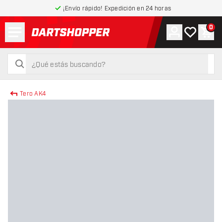
¡Envío rápido! Expedición en 24 horas
Menú
0
Cuenta
Mi lista de
Carr
volver a la página de inicio
buscar
buscar
Tero AK4