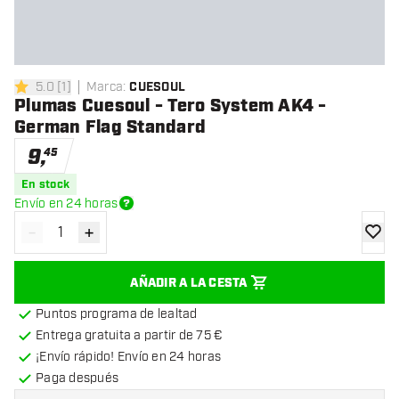
5.0
[
1
]
Marca
:
CUESOUL
5 estrellas de puntuación
Plumas Cuesoul - Tero System AK4 -
German Flag Standard
9
,
45
En stock
Envío en 24 horas
-
+
Disminuir cantidad
Aumentar cantidad
añadir
AÑADIR A LA CESTA
Puntos programa de lealtad
Entrega gratuita a partir de 75 €
¡Envío rápido! Envío en 24 horas
Paga después