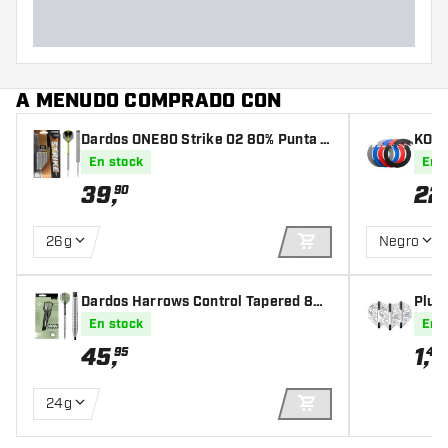
A MENUDO COMPRADO CON
Dardos ONE80 Strike 02 80% Punta d
KOTO
e Acero
En stock
En 
39
,
22
90
26g
Negro
AÑADIR A LA CEST
Dardos Harrows Control Tapered 80%
Plum
Punta de Acero
ack
En stock
En 
45
,
1
,
95
45
24g
AÑADIR A LA CEST