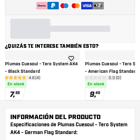
+
2
¿QUIZÁS TE INTERESE TAMBIÉN ESTO?
añadir a la lista de deseos
Plumas Cuesoul - Tero System AK4
Plumas Cuesoul - Tero Sy
- Black Standard
- American Flag Standard
abrir panel de reseñas
4.8 (4)
abrir panel de r
0.0 (0)
4.8 estrellas de puntuación
0 estrellas de puntuación
En stock
En stock
7
,
9
,
55
45
INFORMACIÓN DEL PRODUCTO
Especificaciones de Plumas Cuesoul - Tero System
AK4 - German Flag Standard: