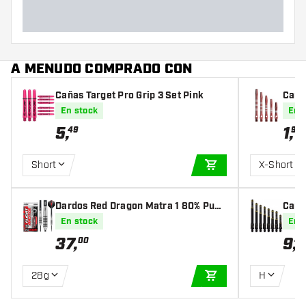
A MENUDO COMPRADO CON
Cañas Target Pro Grip 3 Set Pink
Caña
oved
En stock
En 
5
,
1
,
49
90
Short
X-Short
AÑADIR A LA CEST
Dardos Red Dragon Matra 1 80% Punt
Caña
a de Acero
K7 - 
En stock
En 
37
,
9
,
00
45
28g
H
AÑADIR A LA CEST