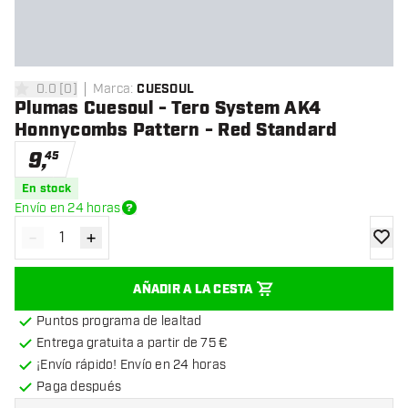
0.0
[
0
]
Marca
:
CUESOUL
0 estrellas de puntuación
Plumas Cuesoul - Tero System AK4
Honnycombs Pattern - Red Standard
9
,
45
En stock
Envío en 24 horas
-
+
Disminuir cantidad
Aumentar cantidad
añadir
AÑADIR A LA CESTA
Puntos programa de lealtad
Entrega gratuita a partir de 75 €
¡Envío rápido! Envío en 24 horas
Paga después