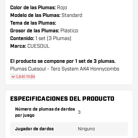
Color de las Plumas:
Rojo
Modelo de las Plumas:
Standard
Tema de las Plumas:
Grosor de las Plumas:
Plástico
Contenido:
1 set (3 Plumas)
Marca:
CUESOUL
El producto se compone por 1 set de 3 plumas.
Plumas Cuesoul - Tero System AK4 Honnycombs
Pattern - Red Standard plumas tienen una larga
Leer más
vida útil. Estas plumas sólo se puede utilizar con las
cañas Cuesoul.
ESPECIFICACIONES DEL PRODUCTO
¡Consejo de Dartshopper!
Número de plumas de dardos
3
por juego
Asegúrate de tener suficientes plumas y cañas.
Estas pueden dañarse o romperse con el uso.
Jugador de dardos
Ninguno