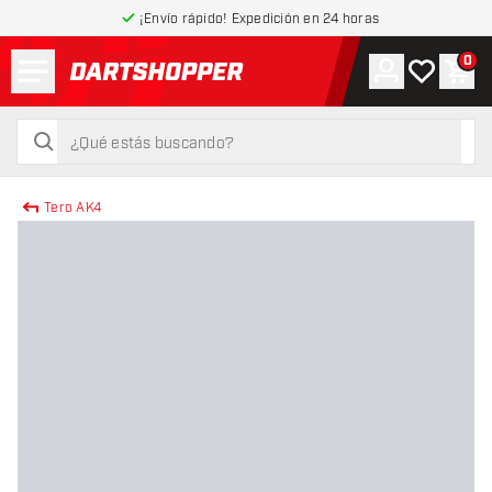
¡Envío rápido! Expedición en 24 horas
Menú
0
Cuenta
Mi lista de
Carr
volver a la página de inicio
buscar
buscar
Tero AK4