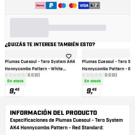
+
2
¿QUIZÁS TE INTERESE TAMBIÉN ESTO?
añadir a la lista de deseos
Plumas Cuesoul - Tero System AK4
Plumas Cuesoul - Tero Sy
Honnycombs Pattern - White
Honnycombs Pattern - Bla
abrir panel de reseñas
0.0 (0)
abrir panel de r
0.0 (0)
Standard
Standard
0 estrellas de puntuación
0 estrellas de puntuación
En stock
En stock
9
,
9
,
45
45
INFORMACIÓN DEL PRODUCTO
Especificaciones de Plumas Cuesoul - Tero System
AK4 Honnycombs Pattern - Red Standard: