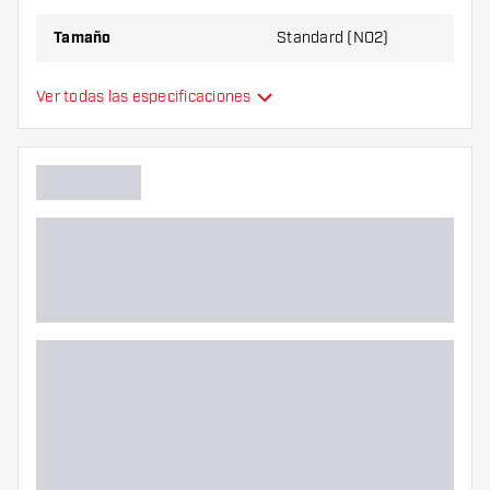
Tamaño
Standard (NO2)
Tipo
Estándar
Ver todas las especificaciones
Flexibilidad
Color principal