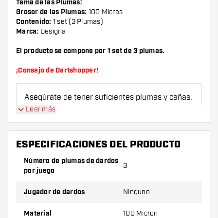
Tema de las Plumas:
Grosor de las Plumas:
100 Micras
Contenido:
1 set (3 Plumas)
Marca:
Designa
El producto se compone por 1 set de 3 plumas.
¡Consejo de Dartshopper!
Asegúrate de tener suficientes plumas y cañas.
Estas pueden dañarse o romperse con el uso.
Leer más
Prueba una forma, un material o un grosor
ESPECIFICACIONES DEL PRODUCTO
diferente de plumas para descubrir qué
variante es mejor para ti.
Número de plumas de dardos
3
por juego
Jugador de dardos
Ninguno
Material
100 Micron