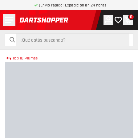
¡Envío rápido! Expedición en 24 horas
Menú
0
Cuenta
Mi lista de
Carr
volver a la página de inicio
buscar
buscar
Top 10 Plumas