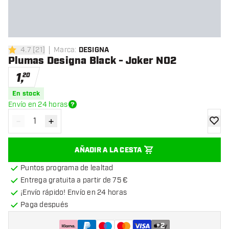
4.7
[
21
]
Marca
:
DESIGNA
4.7 estrellas de puntuación
Plumas Designa Black - Joker NO2
1
,
20
En stock
Envío en 24 horas
-
+
Disminuir cantidad
Aumentar cantidad
añadir
AÑADIR A LA CESTA
Puntos programa de lealtad
Entrega gratuita a partir de 75 €
¡Envío rápido! Envío en 24 horas
Paga después
+
2