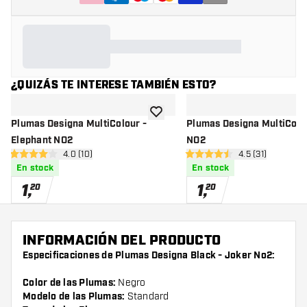
¿QUIZÁS TE INTERESE TAMBIÉN ESTO?
añadir a la lista de deseos
Plumas Designa MultiColour -
Plumas Designa MultiColou
Elephant NO2
NO2
abrir panel de reseñas
4.0 (10)
abrir panel de r
4.5 (31)
4 estrellas de puntuación
4.5 estrellas de puntuación
En stock
En stock
1
,
1
,
20
20
INFORMACIÓN DEL PRODUCTO
Especificaciones de Plumas Designa Black - Joker No2:
Color de las Plumas:
Negro
Modelo de las Plumas:
Standard