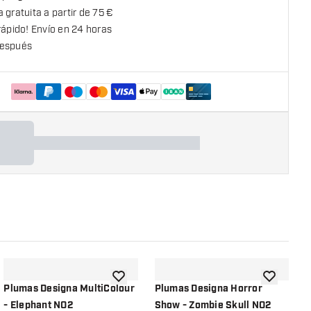
 gratuita a partir de 75 €
rápido! Envío en 24 horas
espués
la lista de deseos
añadir a la lista de deseos
añadir a la
Plumas Designa MultiColour
Plumas Designa Horror
P
- Elephant NO2
Show - Zombie Skull NO2
S