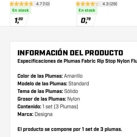
abrir panel de reseñas
4.7 (10)
abrir panel de res
4.3 (28)
4.7 estrellas de puntuación
4.3 estrellas de puntuación
En stock
En stock
1
,
0
,
20
79
INFORMACIÓN DEL PRODUCTO
Especificaciones de Plumas Fabric Rip Stop Nylon Flu
Color de las Plumas:
Amarillo
Modelo de las Plumas:
Standard
Tema de las Plumas:
Sólido
Grosor de las Plumas:
Nylon
Contenido:
1 set (3 Plumas)
Marca:
Designa
El producto se compone por 1 set de 3 plumas.