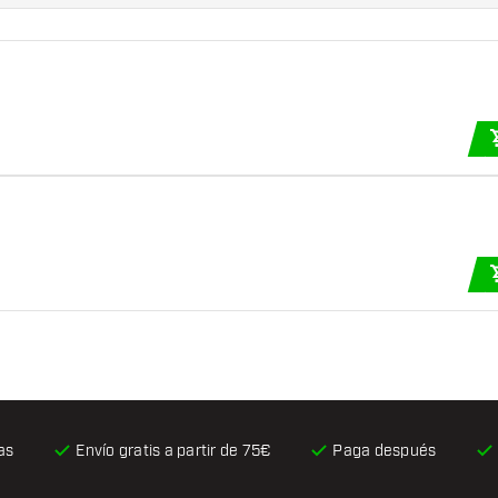
as
Envío gratis
a partir de 75€
Paga después