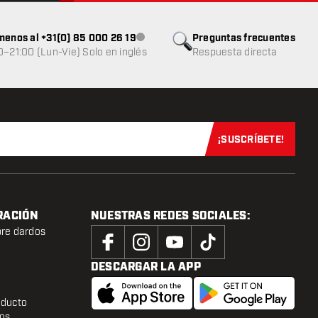
menos al +31(0) 85 000 26 19
Preguntas frecuentes
Atención al cliente no disponible
0–21:00 (Lun-Vie) Solo en inglés
Respuesta directa
¡SUSCRÍBETE!
Suscríbete aho
RACIÓN
NUESTRAS REDES SOCIALES:
bre dardos
DESCARGAR LA APP
oducto
tos