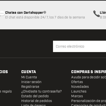
Chatea con Dartshopper
Llá
Atención al cliente no disponible
El chat está disponible 24/7, los 7 días de la semana
8:0
CIOS
CUENTA
COMPRAS & INSPI
Mi Cuenta
Ayuda para decidir so
Iniciar sesión
Ofertas
Registrarse
Novedades
e regalo
¿Olvidaste tu contraseña?
Launches
Estado del pedido
Marcas
Historial de pedidos
Personalización de pr
Lista de deseos
Categorías de produc