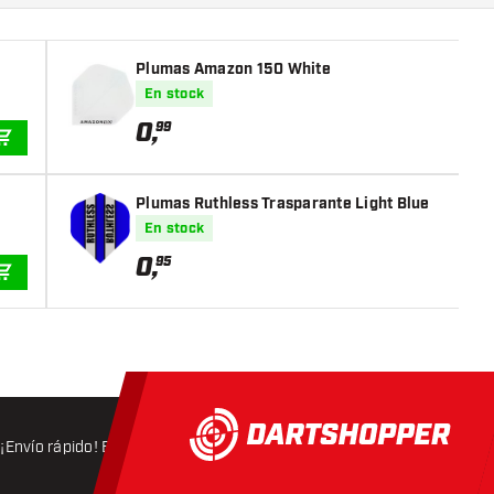
Plumas Amazon 150 White
En stock
0
,
99
AÑADIR A LA CESTA
Plumas Ruthless Trasparante Light Blue
En stock
0
,
95
AÑADIR A LA CESTA
¡Envío rápido! Expedición en 24 horas
Envío gratis
a partir d