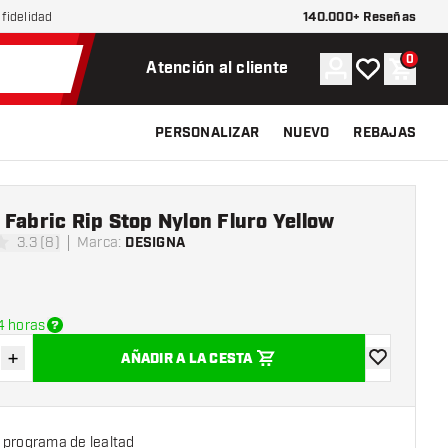
140.000+ Reseñas
fidelidad
0
Cuenta
Mi lista de d
Carrit
Atención al cliente
PERSONALIZAR
NUEVO
REBAJAS
Fabric Rip Stop Nylon Fluro Yellow
3.3 (8)
Marca
:
DESIGNA
as de puntuación
4 horas
+
AÑADIR A LA CESTA
uir cantidad
Aumentar cantidad
añadir a la l
 programa de lealtad