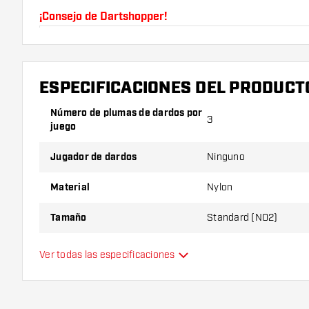
¡Consejo de Dartshopper!
Asegúrate de tener suficientes plumas y cañas. Es
romperse con el uso.
ESPECIFICACIONES DEL PRODUCT
Prueba una forma, un material o un grosor diferen
Número de plumas de dardos por
descubrir qué variante es mejor para ti.
3
juego
Jugador de dardos
Ninguno
Material
Nylon
Tamaño
Standard (NO2)
Tipo
Estándar
Ver todas las especificaciones
Flexibilidad
Color principal