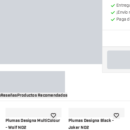
Entrega
¡Envío 
Paga d
s
Reseñas
Productos Recomendados
a la lista de deseos
añadir a la lista de deseos
añadir a 
Plumas Designa MultiColour
Plumas Designa Black -
- Wolf NO2
Joker NO2