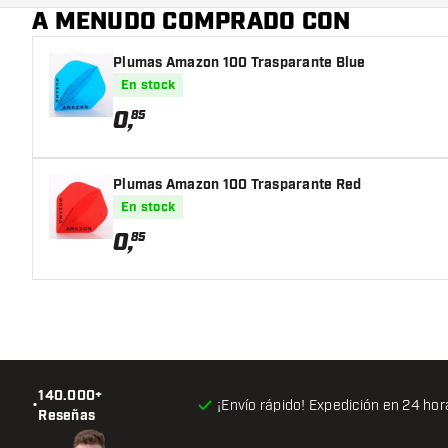
A MENUDO COMPRADO CON
Plumas Amazon 100 Trasparante Blue
En stock
0
,
85
Plumas Amazon 100 Trasparante Red
En stock
0
,
85
140.000+
•
¡Envío rápido! Expedición en 24 hor
Reseñas