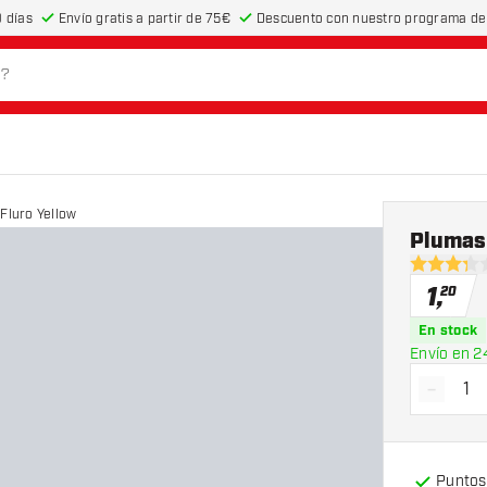
 días
Envío gratis a partir de 75€
Descuento con nuestro programa de 
Fluro Yellow
Plumas 
3.3 estrell
1
,
20
En stock
Envío en 2
-
Dismin
Puntos