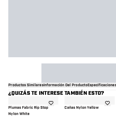
Productos Similares
Información Del Producto
Especificacione
¿QUIZÁS TE INTERESE TAMBIÉN ESTO?
añadir a la lista de deseos
añadir 
Plumas Fabric Rip Stop
Cañas Nylon Yellow
Nylon White